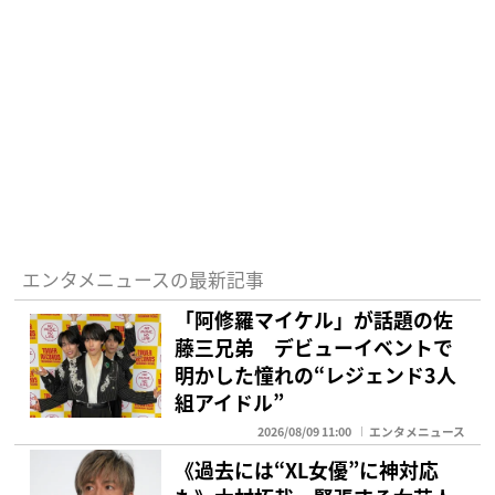
エンタメニュースの最新記事
「阿修羅マイケル」が話題の佐
藤三兄弟 デビューイベントで
明かした憧れの“レジェンド3人
組アイドル”
2026/08/09 11:00
エンタメニュース
《過去には“XL女優”に神対応