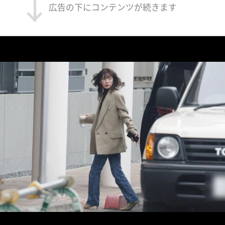
広告の下にコンテンツが続きます