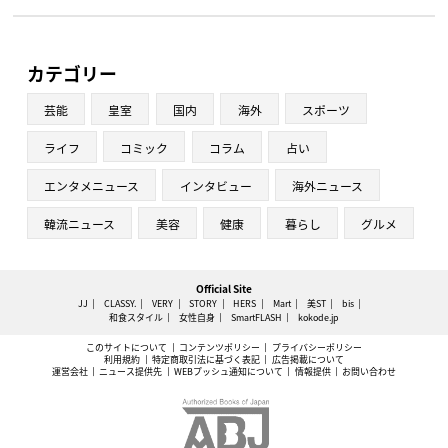
カテゴリー
芸能
皇室
国内
海外
スポーツ
ライフ
コミック
コラム
占い
エンタメニュース
インタビュー
海外ニュース
韓流ニュース
美容
健康
暮らし
グルメ
Official Site
JJ
CLASSY.
VERY
STORY
HERS
Mart
美ST
bis
和食スタイル
女性自身
SmartFLASH
kokode.jp
このサイトについて
コンテンツポリシー
プライバシーポリシー
利用規約
特定商取引法に基づく表記
広告掲載について
運営会社
ニュース提供先
WEBプッシュ通知について
情報提供
お問い合わせ