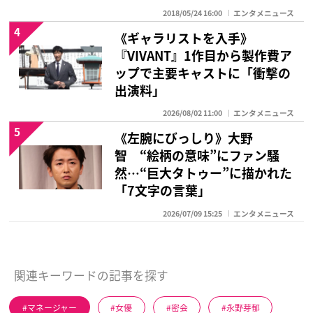
2018/05/24 16:00
エンタメニュース
4
《ギャラリストを入手》
『VIVANT』1作目から製作費ア
ップで主要キャストに「衝撃の
出演料」
2026/08/02 11:00
エンタメニュース
5
《左腕にびっしり》大野
智 “絵柄の意味”にファン騒
然…“巨大タトゥー”に描かれた
「7文字の言葉」
2026/07/09 15:25
エンタメニュース
関連キーワードの記事を探す
マネージャー
女優
密会
永野芽郁