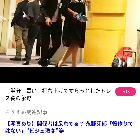
『半分、青い』打ち上げですらっとしたドレ
9/13
ス姿の永野
おすすめ関連記事
【写真あり】関係者は呆れてる？ 永野芽郁「役作りで
はない」“ビジュ激変”姿