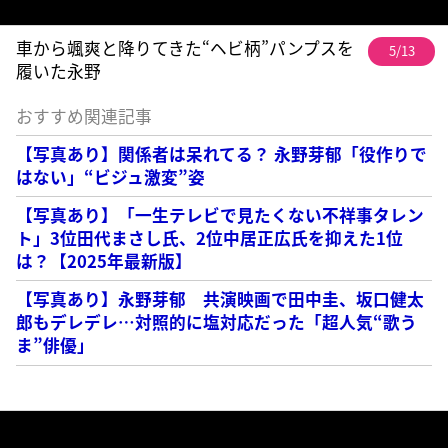
車から颯爽と降りてきた“ヘビ柄”パンプスを
5/13
履いた永野
おすすめ関連記事
【写真あり】関係者は呆れてる？ 永野芽郁「役作りで
はない」“ビジュ激変”姿
【写真あり】「一生テレビで見たくない不祥事タレン
ト」3位田代まさし氏、2位中居正広氏を抑えた1位
は？【2025年最新版】
【写真あり】永野芽郁 共演映画で田中圭、坂口健太
郎もデレデレ…対照的に塩対応だった「超人気“歌う
ま”俳優」