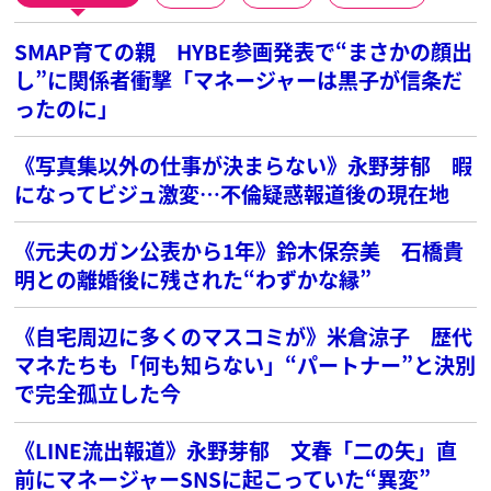
SMAP育ての親 HYBE参画発表で“まさかの顔出
し”に関係者衝撃「マネージャーは黒子が信条だ
ったのに」
《写真集以外の仕事が決まらない》永野芽郁 暇
になってビジュ激変…不倫疑惑報道後の現在地
《元夫のガン公表から1年》鈴木保奈美 石橋貴
明との離婚後に残された“わずかな縁”
《自宅周辺に多くのマスコミが》米倉涼子 歴代
マネたちも「何も知らない」“パートナー”と決別
で完全孤立した今
《LINE流出報道》永野芽郁 文春「二の矢」直
前にマネージャーSNSに起こっていた“異変”