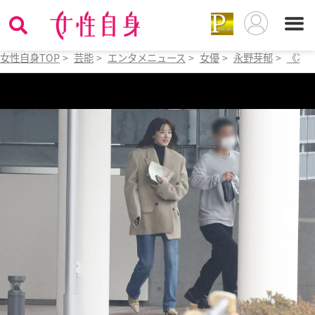
女性自身TOP
>
芸能
>
エンタメニュース
>
女優
>
永野芽郁
>
《次