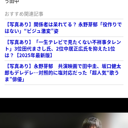
う田中
おすすめ関連記事
【写真あり】関係者は呆れてる？ 永野芽郁「役作りで
はない」“ビジュ激変”姿
【写真あり】「一生テレビで見たくない不祥事タレン
ト」3位田代まさし氏、2位中居正広氏を抑えた1位
は？【2025年最新版】
【写真あり】永野芽郁 共演映画で田中圭、坂口健太
郎もデレデレ…対照的に塩対応だった「超人気“歌う
ま”俳優」