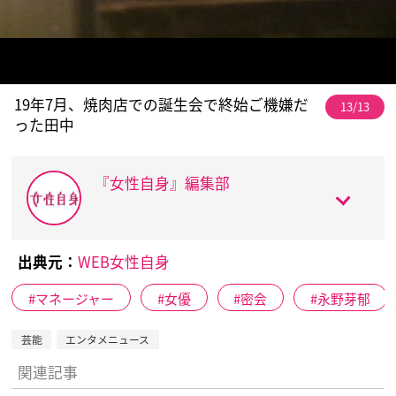
19年7月、焼肉店での誕生会で終始ご機嫌だ
13/13
った田中
『女性自身』編集部
出典元：
WEB女性自身
マネージャー
女優
密会
永野芽郁
芸能
エンタメニュース
関連記事