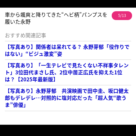
車から颯爽と降りてきた“ヘビ柄”パンプスを
5/13
履いた永野
おすすめ関連記事
【写真あり】関係者は呆れてる？ 永野芽郁「役作りで
はない」“ビジュ激変”姿
【写真あり】「一生テレビで見たくない不祥事タレン
ト」3位田代まさし氏、2位中居正広氏を抑えた1位
は？【2025年最新版】
【写真あり】永野芽郁 共演映画で田中圭、坂口健太
郎もデレデレ…対照的に塩対応だった「超人気“歌う
ま”俳優」