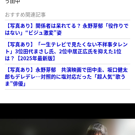
う田中
おすすめ関連記事
【写真あり】関係者は呆れてる？ 永野芽郁「役作りで
はない」“ビジュ激変”姿
【写真あり】「一生テレビで見たくない不祥事タレン
ト」3位田代まさし氏、2位中居正広氏を抑えた1位
は？【2025年最新版】
【写真あり】永野芽郁 共演映画で田中圭、坂口健太
郎もデレデレ…対照的に塩対応だった「超人気“歌う
ま”俳優」