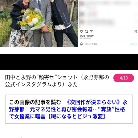
田中と永野の“顔寄せ”ショット（永野芽郁の
4/13
公式インスタグラムより）ふた
この画像の記事を読む
《次回作が決まらない》永
野芽郁 元マネ男性と再び密会報道…“奔放”性格
で女優業に暗雲【暇になるとビジュ激変】