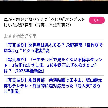
車から颯爽と降りてきた“ヘビ柄”パンプスを
1/13
履いた永野芽郁（写真：本誌写真部）
おすすめ関連記事
【写真あり】関係者は呆れてる？ 永野芽郁「役作りで
はない」“ビジュ激変”姿
【写真あり】「一生テレビで見たくない不祥事タレン
ト」3位田代まさし氏、2位中居正広氏を抑えた1位
は？【2025年最新版】
【写真あり】永野芽郁 共演映画で田中圭、坂口健太
郎もデレデレ…対照的に塩対応だった「超人気“歌う
ま”俳優」