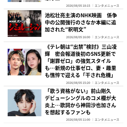
2026/08/05 18:15
エンタメニュース
池松壮亮主演のNHK映画 係争
中の公開強行のさなか本編に追
加された“釈明文”
2026/08/05 16:00
エンタメニュース
《テレ朝は“出禁”検討》三山凌
輝 密会報道後初のSNS更新で
「謝罪ゼロ」の強気スタイル
も…新規の仕事ゼロ、妻・趣里
も憔悴で迎える「干され危機」
2026/08/05 15:20
エンタメニュース
「歌う資格がない」前山剛久
デビューシングルのコメ欄が大
炎上…歌詞から神田沙也加さん
を想起するファンも
2026/08/05 11:00
エンタメニュース