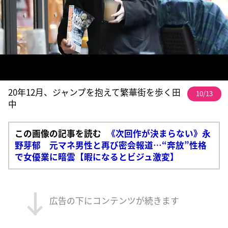
20年12月、ジャンプを抱えて繁華街を歩く田
10/13
中
この画像の記事を読む
《次回作が決まらない》永
野芽郁 元マネ男性と再び密会報道…“奔放”性格
で女優業に暗雲【暇になるとビジュ激変】
広告の下にコンテンツが続きます