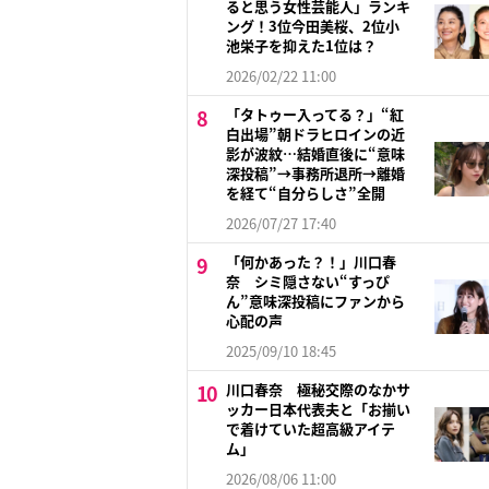
ると思う女性芸能人」ランキ
ング！3位今田美桜、2位小
池栄子を抑えた1位は？
2026/02/22 11:00
「タトゥー入ってる？」“紅
白出場”朝ドラヒロインの近
影が波紋…結婚直後に“意味
深投稿”→事務所退所→離婚
を経て“自分らしさ”全開
2026/07/27 17:40
「何かあった？！」川口春
奈 シミ隠さない“すっぴ
ん”意味深投稿にファンから
心配の声
2025/09/10 18:45
川口春奈 極秘交際のなかサ
ッカー日本代表夫と「お揃い
で着けていた超高級アイテ
ム」
2026/08/06 11:00