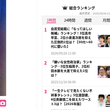
総合ランキング
最終更新：2026/08/06 21
1時間
24時間
週間
月間
自民党総裁に「なってほしい
候補」ランキング！3位高市
早苗、2位小泉進次郎を抑え
た圧倒的1位は？【30代〜60
代に聞いた】
2024/09/26 11:00
「嫌いな女性政治家」ランキ
ング…3位生稲晃子、2位杉
田水脈を大差で抑えた1位
は？
2023/12/16 06:00
「一生テレビで見たくない不
祥事タレント」5位渡部建、
4位斉藤慎二を抑えたワース
ト3は？【2026年版】