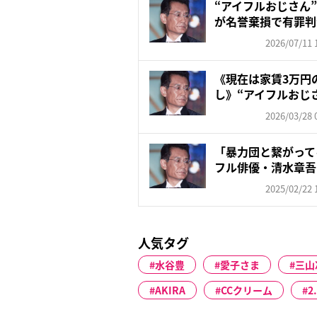
“アイフルおじさん
が名誉棄損で有罪判
見...
2026/07/11 
《現在は家賃3万円
し》“アイフルおじ
人から...
2026/03/28 
「暴力団と繋がって
フル俳優・清水章吾
ら...
2025/02/22 
人気タグ
水谷豊
愛子さま
三山
AKIRA
CCクリーム
2