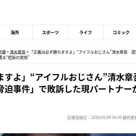
海外
スポーツ
ライフ
コミック
男優
>
清水章吾
> 「正義は必ず勝ちますよ」“アイフルおじさん”清水章吾 
る“控訴の覚悟”
ますよ」“アイフルおじさん”清水章
脅迫事件」で敗訴した現パートナー
記事投稿日：2026/05/09 06:00 最終更新日