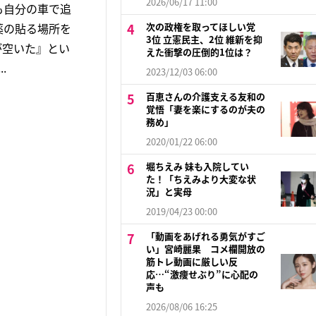
2026/06/17 11:00
も自分の車で追
薬の貼る場所を
次の政権を取ってほしい党
3位 立憲民主、2位 維新を抑
が空いた』とい
えた衝撃の圧倒的1位は？
.
2023/12/03 06:00
百恵さんの介護支える友和の
覚悟「妻を楽にするのが夫の
務め」
2020/01/22 06:00
堀ちえみ 妹も入院してい
た！「ちえみより大変な状
況」と実母
2019/04/23 00:00
「動画をあげれる勇気がすご
い」宮崎麗果 コメ欄開放の
筋トレ動画に厳しい反
応…“激痩せぶり”に心配の
声も
2026/08/06 16:25