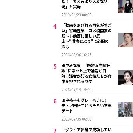
た！「ちえみより大変な状
況」と実母
2019/04/23 00:00
「動画をあげれる勇気がすご
い」宮崎麗果 コメ欄開放の
筋トレ動画に厳しい反
応…“激痩せぶり”に心配の
声も
2026/08/06 16:25
田中みな実 “晩婚＆高齢妊
娠”にネット上で議論が白
熱…識者が語る女性たちが背
中を押されるワケ
2026/07/14 14:00
田中裕子もグレーヘアに！
夫・沢田研二とおそろい電車
デート
2019/07/05 06:00
「グラビア出身で成功してい