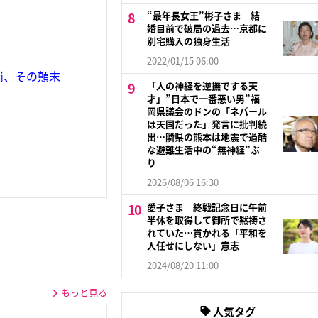
“最年長女王”彬子さま 結
婚目前で破局の過去…京都に
別宅購入の独身生活
2022/01/15 06:00
消、その顛末
「人の神経を逆撫でする天
才」”日本で一番悪い男”福
岡県議会のドンの「ネパール
は天国だった」発言に批判続
出…隣県の熊本は地震で過酷
な避難生活中の“無神経”ぶ
り
2026/08/06 16:30
愛子さま 終戦記念日に午前
半休を取得して御所で黙祷さ
れていた…貫かれる「平和を
人任せにしない」意志
2024/08/20 11:00
もっと見る
人気タグ