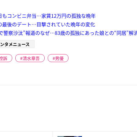
日もコンビニ弁当…家賃12万円の孤独な晩年
の最後のデート…目撃されていた晩年の変化
で警察沙汰”報道のなぜ…83歳の孤独にあった娘との“同居”解
ンタメニュース
控訴
清水章吾
男優