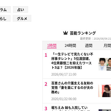
ラム
占い
らし
グルメ
芸能ランキング
最終更新：2026/08/06 21
1時間
24時間
週間
月間
「一生テレビで見たくない不
祥事タレント」5位渡部建、
4位斉藤慎二を抑えたワース
ト3は？【2026年版】
2026/06/17 11:00
百恵さんの介護支える友和の
覚悟「妻を楽にするのが夫の
務め」
2020/01/22 06:00
堀ちえみ 妹も入院してい