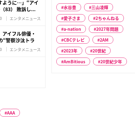
すように…」“アイ
水谷豊
三山凌輝
83） 敗訴し...
愛子さま
2ちゃんねる
0
エンタメニュース
a-nation
2027年問題
」アイフル俳優・
の“警察沙汰トラ
CBCテレビ
2AM
0
エンタメニュース
2023年
20世紀
AmBitious
20世紀少年
AAA