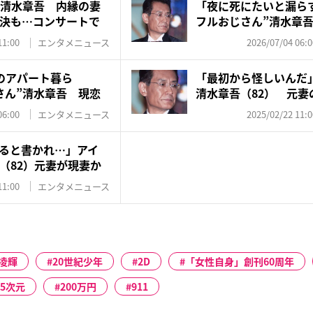
”清水章吾 内縁の妻
「夜に死にたいと漏ら
決も…コンサートで
フルおじさん”清水章吾（
11:00
エンタメニュース
2026/07/04 06:0
のアパート暮ら
「最初から怪しいんだ
さん”清水章吾 現恋
清水章吾（82） 元妻
ブ...
06:00
エンタメニュース
2025/02/22 11:0
ると書かれ…」アイ
（82）元妻が現妻か
11:00
エンタメニュース
凌輝
20世紀少年
2D
「女性自身」創刊60周年
.5次元
200万円
911