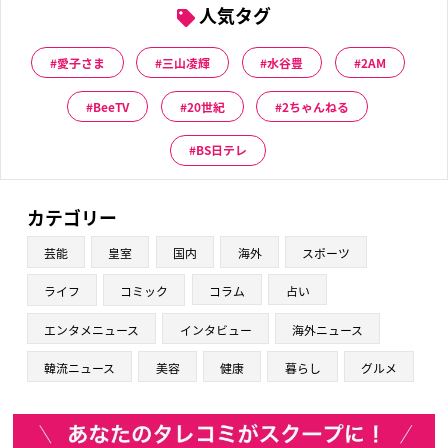
人気タグ
愛子さま
三山凌輝
水谷豊
2AM
BeeTV
20世紀
2ちゃんねる
BS日テレ
カテゴリー
芸能
皇室
国内
海外
スポーツ
ライフ
コミック
コラム
占い
エンタメニュース
インタビュー
海外ニュース
韓流ニュース
美容
健康
暮らし
グルメ