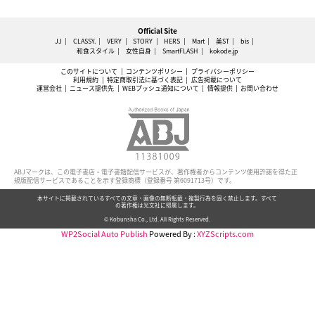
Official Site
JJ
CLASSY.
VERY
STORY
HERS
Mart
美ST
bis
和食スタイル
女性自身
SmartFLASH
kokode.jp
このサイトについて
コンテンツポリシー
プライバシーポリシー
利用規約
特定商取引法に基づく表記
広告掲載について
運営会社
ニュース提供先
WEBプッシュ通知について
情報提供
お問い合わせ
ABJマークは、この電子書店・電子書籍配信サービスが、著作権者からコンテンツ使用許諾を得た正
規版配信サービスであることを示す登録商標（登録番号 第6091713号）です。
本サイトに掲載されているすべての文章・画像の無断転載・複製行為を固く禁止します。すべて
の著作権は光文社に帰属します。
© Kobunsha Co., Ltd. All Rights Reserved.
WP2Social Auto Publish
Powered By :
XYZScripts.com