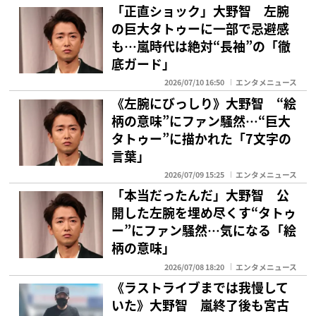
「正直ショック」大野智 左腕
の巨大タトゥーに一部で忌避感
も…嵐時代は絶対“長袖”の「徹
底ガード」
2026/07/10 16:50
エンタメニュース
《左腕にびっしり》大野智 “絵
柄の意味”にファン騒然…“巨大
タトゥー”に描かれた「7文字の
言葉」
2026/07/09 15:25
エンタメニュース
「本当だったんだ」大野智 公
開した左腕を埋め尽くす“タトゥ
ー”にファン騒然…気になる「絵
柄の意味」
2026/07/08 18:20
エンタメニュース
《ラストライブまでは我慢して
いた》大野智 嵐終了後も宮古