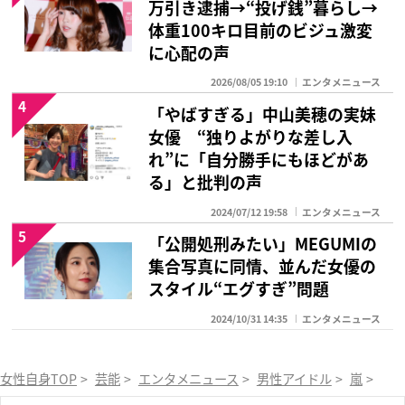
万引き逮捕→“投げ銭”暮らし→
体重100キロ目前のビジュ激変
に心配の声
2026/08/05 19:10
エンタメニュース
4
「やばすぎる」中山美穂の実妹
女優 “独りよがりな差し入
れ”に「自分勝手にもほどがあ
る」と批判の声
2024/07/12 19:58
エンタメニュース
5
「公開処刑みたい」MEGUMIの
集合写真に同情、並んだ女優の
スタイル“エグすぎ”問題
2024/10/31 14:35
エンタメニュース
女性自身TOP
>
芸能
>
エンタメニュース
>
男性アイドル
>
嵐
>
《メ