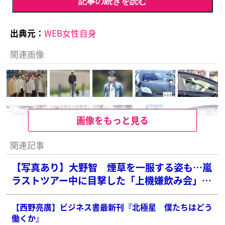
記事の続きを読む
出典元：
WEB女性自身
関連画像
画像をもっと見る
関連記事
【写真あり】大野智 煙草を一服する姿も…嵐
ラストツアー中に目撃した「上機嫌飲み会」現
場
【西野亮廣】ビジネス書最新刊『北極星 僕たちはどう
働くか』