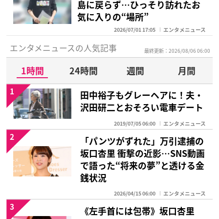
島に戻らず…ひっそり訪れたお
気に入りの“場所”
2026/07/01 17:05
エンタメニュース
エンタメニュースの人気記事
最終更新：2026/08/06 06:00
1時間
24時間
週間
月間
1
田中裕子もグレーヘアに！夫・
沢田研二とおそろい電車デート
2019/07/05 06:00
エンタメニュース
2
「パンツがずれた」万引逮捕の
坂口杏里 衝撃の近影…SNS動画
で語った“将来の夢”と透ける金
銭状況
2026/04/15 06:00
エンタメニュース
3
《左手首には包帯》坂口杏里