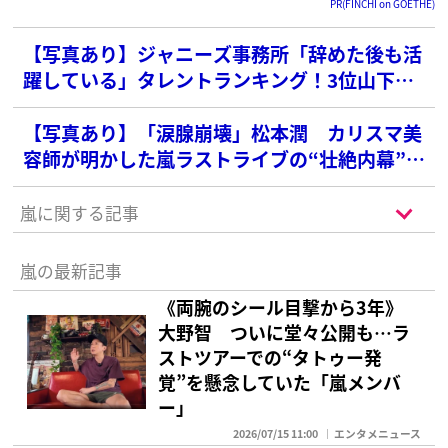
PR(FINCHI on GOETHE)
【写真あり】ジャニーズ事務所「辞めた後も活
躍している」タレントランキング！3位山下智
久、2位草剛を抑えた圧倒的1位は？
【写真あり】「涙腺崩壊」松本潤 カリスマ美
容師が明かした嵐ラストライブの“壮絶内幕”に
ファン騒然…当日には体調不良の懸念も
嵐に関する記事
嵐の最新記事
《両腕のシール目撃から3年》
大野智 ついに堂々公開も…ラ
ストツアーでの“タトゥー発
覚”を懸念していた「嵐メンバ
ー」
2026/07/15 11:00
エンタメニュース