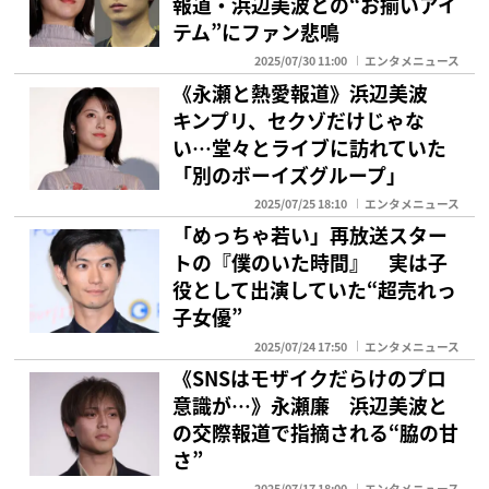
報道・浜辺美波との“お揃いアイ
テム”にファン悲鳴
2025/07/30 11:00
エンタメニュース
《永瀬と熱愛報道》浜辺美波
キンプリ、セクゾだけじゃな
い…堂々とライブに訪れていた
「別のボーイズグループ」
2025/07/25 18:10
エンタメニュース
「めっちゃ若い」再放送スター
トの『僕のいた時間』 実は子
役として出演していた“超売れっ
子女優”
2025/07/24 17:50
エンタメニュース
《SNSはモザイクだらけのプロ
意識が…》永瀬廉 浜辺美波と
の交際報道で指摘される“脇の甘
さ”
2025/07/17 18:00
エンタメニュース