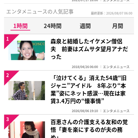
エンタメニュースの人気記事
最終更新：2026/08/07 06:00
1時間
24時間
週間
月間
1
森泉と結婚したイケメン僧侶
夫 前妻はズムサタ望月アナだ
った
2018/04/26 06:00
エンタメニュース
2
「泣けてくる」消えた54歳“旧
ジャニ”アイドル 8年ぶり“本
業”姿にネット感涙…現在は家
賃3.4万円の“懐事情”
2026/08/06 19:10
エンタメニュース
3
百恵さんの介護支える友和の覚
悟「妻を楽にするのが夫の務
め」