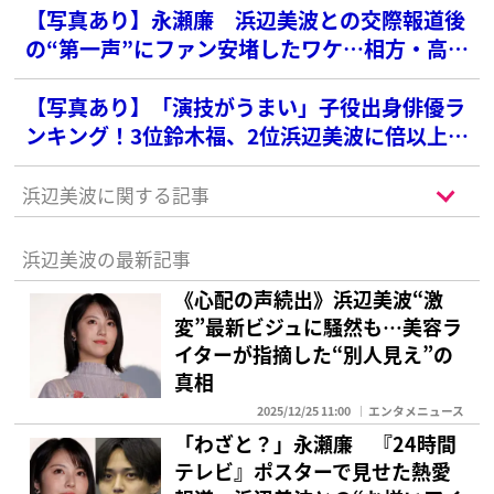
【写真あり】永瀬廉 浜辺美波との交際報道後
の“第一声”にファン安堵したワケ…相方・高橋
海人との違いも
【写真あり】「演技がうまい」子役出身俳優ラ
ンキング！3位鈴木福、2位浜辺美波に倍以上差
をつけた1位は？
浜辺美波に関する記事
浜辺美波の最新記事
《心配の声続出》浜辺美波“激
変”最新ビジュに騒然も…美容ラ
イターが指摘した“別人見え”の
真相
2025/12/25 11:00
エンタメニュース
「わざと？」永瀬廉 『24時間
テレビ』ポスターで見せた熱愛