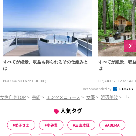
すべてが絶景、収益も得られるその仕組みと
すべてが絶景、収
は
は
PR(COCO VILLA on GOETHE)
PR(COCO VILLA on GOET
Recommended by
女性自身TOP
>
芸能
>
エンタメニュース
>
女優
>
浜辺美波
>
「待っ
人気タグ
愛子さま
水谷豊
三山凌輝
ABEMA