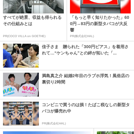
すべてが絶景、収益も得られる
「もっと早く知りたかった」60
その仕組みとは
0円→83円の新型タバコが大反
響
PR(COCO VILLA on GOETHE)
PR(株式会社HAL)
佳子さま 贈られた「300円ピアス」を着用さ
れて…“ケンちゃん”との絆が拓いた「...
満島真之介 結婚2年目のラブホ浮気！風俗店の
裏切り2時間
コンビニで買うのは損！たばこ税なしの新型タ
バコが爆売れ中
PR(株式会社HAL)