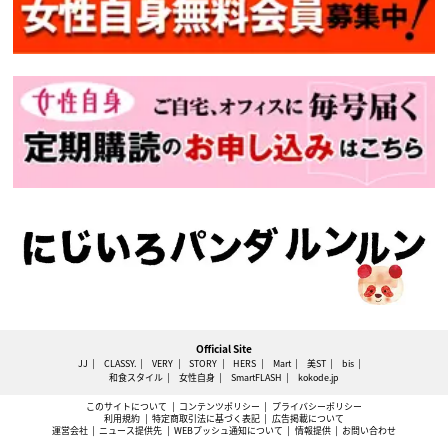
Official Site
JJ
CLASSY.
VERY
STORY
HERS
Mart
美ST
bis
和食スタイル
女性自身
SmartFLASH
kokode.jp
このサイトについて
コンテンツポリシー
プライバシーポリシー
利用規約
特定商取引法に基づく表記
広告掲載について
運営会社
ニュース提供先
WEBプッシュ通知について
情報提供
お問い合わせ