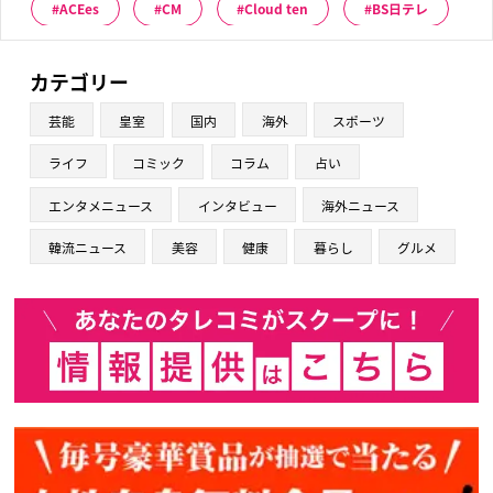
ACEes
CM
Cloud ten
BS日テレ
カテゴリー
芸能
皇室
国内
海外
スポーツ
ライフ
コミック
コラム
占い
エンタメニュース
インタビュー
海外ニュース
韓流ニュース
美容
健康
暮らし
グルメ