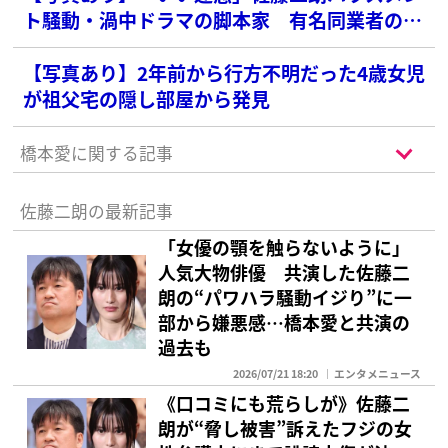
ト騒動・渦中ドラマの脚本家 有名同業者の話
題呼ぶ“持論”に反発「あなたたちの現場ではな
い」
【写真あり】2年前から行方不明だった4歳女児
が祖父宅の隠し部屋から発見
橋本愛に関する記事
佐藤二朗の最新記事
「女優の顎を触らないように」
人気大物俳優 共演した佐藤二
朗の“パワハラ騒動イジり”に一
部から嫌悪感…橋本愛と共演の
過去も
2026/07/21 18:20
エンタメニュース
《口コミにも荒らしが》佐藤二
朗が“脅し被害”訴えたフジの女