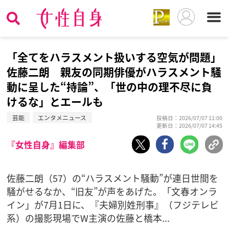
「全てをハラスメント扱いする空気が問題」
佐藤二朗 親友の同期俳優がハラスメント騒
動に呈した“持論”、「世の中の理不尽に負
けるな」とエールも
芸能
エンタメニュース
投稿日：2026/07/07 11:00
更新日：2026/07/07 14:45
『女性自身』編集部
佐藤二朗（57）の“ハラスメント騒動”が連日世間を
騒がせるなか、“旧友”が声をあげた。「文春オンラ
イン」が7月1日に、『夫婦別姓刑事』（フジテレビ
系）の撮影現場でW主演の佐藤と橋本...