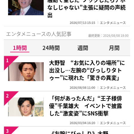
なしじゃない”主張に疑問の声続
出
2026/07/13 15:15
エンタメニュース
エンタメニュースの人気記事
最終更新：2026/08/08 18:00
1時間
24時間
週間
月間
1
大野智 “お気に入りの場所”に
出没し…左腕の“びっしりタト
ゥー”に現れた「驚きの異変」
2026/08/08 11:00
エンタメニュース
2
「何があったんだ」“王子様俳
優”千葉雄大 イベントで披露
した“激変姿”にSNS衝撃
2026/03/04 16:20
エンタメニュース
3
《左腕にびっしり》大野