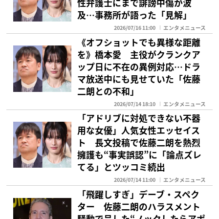
性弁護士にまで誹謗中傷が波
及…事務所が語った「見解」
2026/07/16 11:00
エンタメニュース
《オフショットでも異様な距離
を》橋本愛 主役がクランクア
ップ日に不在の異例対応…ドラ
マ放送中にも見せていた「佐藤
二朗との不和」
2026/07/14 18:10
エンタメニュース
「アドリブに対処できない不器
用な女優」人気女性エッセイス
ト 長文投稿で佐藤二朗を熱烈
擁護も“事実誤認”に「論点ズレ
てる」とツッコミ続出
2026/07/14 11:00
エンタメニュース
「飛躍しすぎ」デーブ・スペク
ター 佐藤二朗のハラスメント
騒動で呈した“ノックしたらアポ