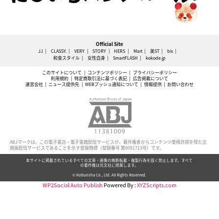
Official Site
JJ
CLASSY.
VERY
STORY
HERS
Mart
美ST
bis
和食スタイル
女性自身
SmartFLASH
kokode.jp
このサイトについて
コンテンツポリシー
プライバシーポリシー
利用規約
特定商取引法に基づく表記
広告掲載について
運営会社
ニュース提供先
WEBプッシュ通知について
情報提供
お問い合わせ
ABJマークは、この電子書店・電子書籍配信サービスが、著作権者からコンテンツ使用許諾を得た正
規版配信サービスであることを示す登録商標（登録番号 第6091713号）です。
本サイトに掲載されているすべての文章・画像の無断転載・複製行為を固く禁止します。すべて
の著作権は光文社に帰属します。
© Kobunsha Co., Ltd. All Rights Reserved.
WP2Social Auto Publish
Powered By :
XYZScripts.com