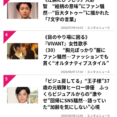
智 “絵柄の意味”にファン騒
然…“巨大タトゥー”に描かれた
「7文字の言葉」
2026/07/09 15:25
エンタメニュース
4
《目のやり場に困る》
『VIVANT』女性歌手
（30） “胸元ぽっかり”服に
ファン騒然…ファッションでも
貫く“オルタナティブスタイル”
2026/08/07 17:10
エンタメニュース
5
「ビジュ戻してる」“王子様”37
歳の元戦隊ヒーロー俳優 ふっ
くらビジュアルからの“激や
せ”回帰にSNS騒然…語ってい
た“加齢を気にしない”心境
2026/08/08 11:00
エンタメニュース