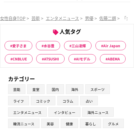
女性自身TOP
>
芸能
>
エンタメニュース
>
男優
>
佐藤二朗
>
「全
人気タグ
愛子さま
水谷豊
三山凌輝
Air Japan
CNBLUE
ATSUSHI
AIモデル
ABEMA
カテゴリー
芸能
皇室
国内
海外
スポーツ
ライフ
コミック
コラム
占い
エンタメニュース
インタビュー
海外ニュース
韓流ニュース
美容
健康
暮らし
グルメ