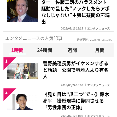
ター 佐藤二朗のハラスメント
騒動で呈した“ノックしたらアポ
なしじゃない”主張に疑問の声続
出
2026/07/13 15:15
エンタメニュース
エンタメニュースの人気記事
最終更新：2026/08/08 10:00
1時間
24時間
週間
月間
1
菅野美穂長男がイケメンすぎる
と話題 公園で堺雅人より有名
人
2018/05/24 16:00
エンタメニュース
2
《見た目は“瓜二つ”で…》鈴木
亮平 撮影現場に帯同させる
「男性集団の正体」
2026/02/12 11:00
エンタメニュース