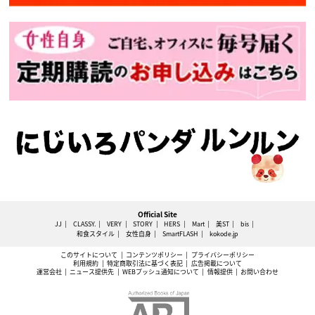
Official Site
JJ
CLASSY.
VERY
STORY
HERS
Mart
美ST
bis
和食スタイル
女性自身
SmartFLASH
kokode.jp
このサイトについて
コンテンツポリシー
プライバシーポリシー
利用規約
特定商取引法に基づく表記
広告掲載について
運営会社
ニュース提供先
WEBプッシュ通知について
情報提供
お問い合わせ