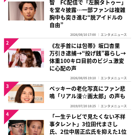
智 FC配信で「左腕タトゥー」
を堂々披露…一部ファンは複雑
胸中も突き進む“脱アイドルの
自由”
2026/08/10 17:00
エンタメニュース
2
《左手首には包帯》坂口杏里
万引き逮捕→“投げ銭”暮らし→
体重100キロ目前のビジュ激変
に心配の声
2026/08/05 19:10
エンタメニュース
3
ベッキーの老化写真にファン悲
鳴「リアル漫☆画太郎」の声も
2019/07/20 18:25
エンタメニュース
4
「一生テレビで見たくない不祥
事タレント」3位田代まさし
氏、2位中居正広氏を抑えた1位