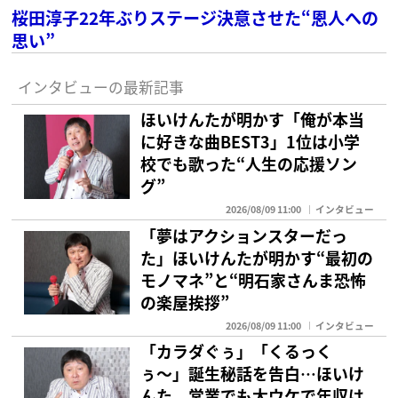
桜田淳子22年ぶりステージ決意させた“恩人への
思い”
インタビューの最新記事
ほいけんたが明かす「俺が本当
に好きな曲BEST3」1位は小学
校でも歌った“人生の応援ソン
グ”
2026/08/09 11:00
インタビュー
「夢はアクションスターだっ
た」ほいけんたが明かす“最初の
モノマネ”と“明石家さんま恐怖
の楽屋挨拶”
2026/08/09 11:00
インタビュー
「カラダぐぅ」「くるっく
ぅ〜」誕生秘話を告白…ほいけ
んた 営業でも大ウケで年収は