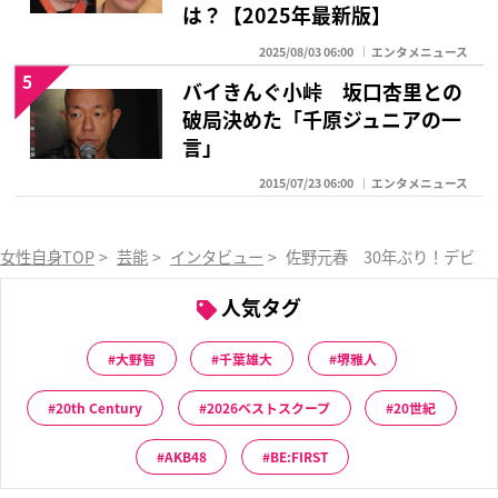
は？【2025年最新版】
2025/08/03 06:00
エンタメニュース
5
バイきんぐ小峠 坂口杏里との
破局決めた「千原ジュニアの一
言」
2015/07/23 06:00
エンタメニュース
女性自身TOP
>
芸能
>
インタビュー
>
佐野元春 30年ぶり！デビ
人気タグ
大野智
千葉雄大
堺雅人
20th Century
2026ベストスクープ
20世紀
AKB48
BE:FIRST