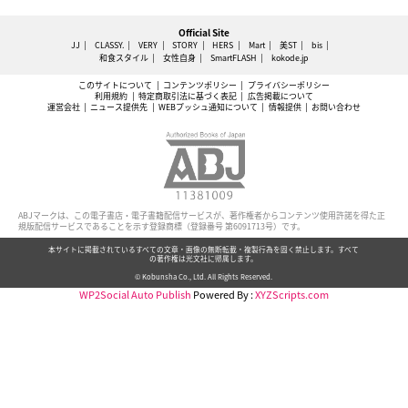
Official Site
JJ
CLASSY.
VERY
STORY
HERS
Mart
美ST
bis
和食スタイル
女性自身
SmartFLASH
kokode.jp
このサイトについて
コンテンツポリシー
プライバシーポリシー
利用規約
特定商取引法に基づく表記
広告掲載について
運営会社
ニュース提供先
WEBプッシュ通知について
情報提供
お問い合わせ
ABJマークは、この電子書店・電子書籍配信サービスが、著作権者からコンテンツ使用許諾を得た正
規版配信サービスであることを示す登録商標（登録番号 第6091713号）です。
本サイトに掲載されているすべての文章・画像の無断転載・複製行為を固く禁止します。すべて
の著作権は光文社に帰属します。
© Kobunsha Co., Ltd. All Rights Reserved.
WP2Social Auto Publish
Powered By :
XYZScripts.com