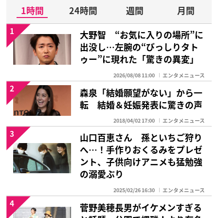
1時間
24時間
週間
月間
1
大野智 “お気に入りの場所”に
出没し…左腕の“びっしりタト
ゥー”に現れた「驚きの異変」
2026/08/08 11:00
エンタメニュース
2
森泉「結婚願望がない」から一
転 結婚＆妊娠発表に驚きの声
2018/04/02 17:00
エンタメニュース
3
山口百恵さん 孫といちご狩り
へ…！手作りおくるみをプレゼ
ント、子供向けアニメも猛勉強
の溺愛ぶり
2025/02/26 16:30
エンタメニュース
4
菅野美穂長男がイケメンすぎる