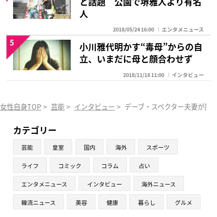
と話題 公園で堺雅人より有名
人
2018/05/24 16:00
エンタメニュース
5
小川雅代明かす“毒母”からの自
立、いまだに母と顔合わせず
2018/11/18 11:00
インタビュー
女性自身TOP
>
芸能
>
インタビュー
>
デーブ・スペクター夫妻が語
カテゴリー
芸能
皇室
国内
海外
スポーツ
ライフ
コミック
コラム
占い
エンタメニュース
インタビュー
海外ニュース
韓流ニュース
美容
健康
暮らし
グルメ