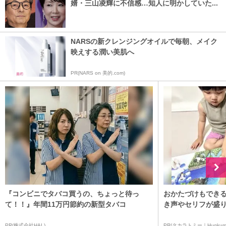
婿・三山凌輝に不信感…知人に明かしていた...
NARSの新クレンジングオイルで毎朝、メイク
映えする潤い美肌へ
PR(NARS on 美的.com)
『コンビニでタバコ買うの、ちょっと待っ
おかたづけもできる
て！！』年間11万円節約の新型タバコ
き声やセリフが盛り
PR(株式会社HAL)
PR(タカラトミー｜Hugkum