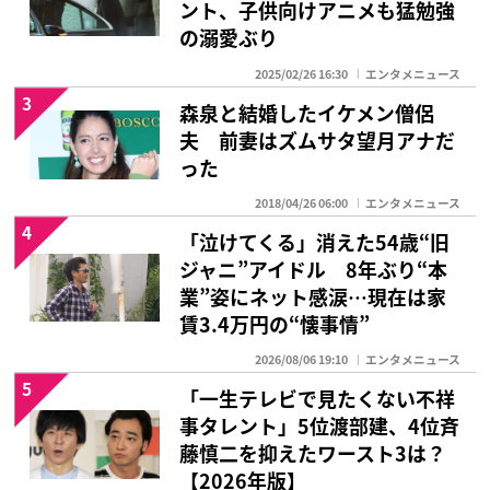
ント、子供向けアニメも猛勉強
の溺愛ぶり
2025/02/26 16:30
エンタメニュース
3
森泉と結婚したイケメン僧侶
夫 前妻はズムサタ望月アナだ
った
2018/04/26 06:00
エンタメニュース
4
「泣けてくる」消えた54歳“旧
ジャニ”アイドル 8年ぶり“本
業”姿にネット感涙…現在は家
賃3.4万円の“懐事情”
2026/08/06 19:10
エンタメニュース
5
「一生テレビで見たくない不祥
事タレント」5位渡部建、4位斉
藤慎二を抑えたワースト3は？
【2026年版】