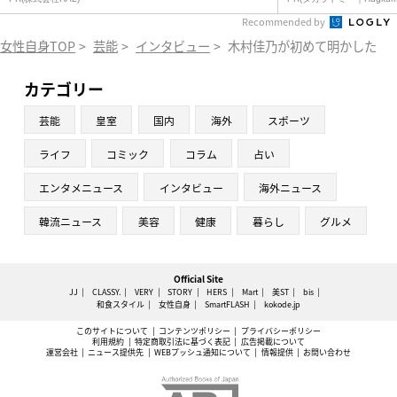
Recommended by
女性自身TOP
>
芸能
>
インタビュー
>
木村佳乃が初めて明かした夫
カテゴリー
芸能
皇室
国内
海外
スポーツ
ライフ
コミック
コラム
占い
エンタメニュース
インタビュー
海外ニュース
韓流ニュース
美容
健康
暮らし
グルメ
Official Site
JJ
CLASSY.
VERY
STORY
HERS
Mart
美ST
bis
和食スタイル
女性自身
SmartFLASH
kokode.jp
このサイトについて
コンテンツポリシー
プライバシーポリシー
利用規約
特定商取引法に基づく表記
広告掲載について
運営会社
ニュース提供先
WEBプッシュ通知について
情報提供
お問い合わせ