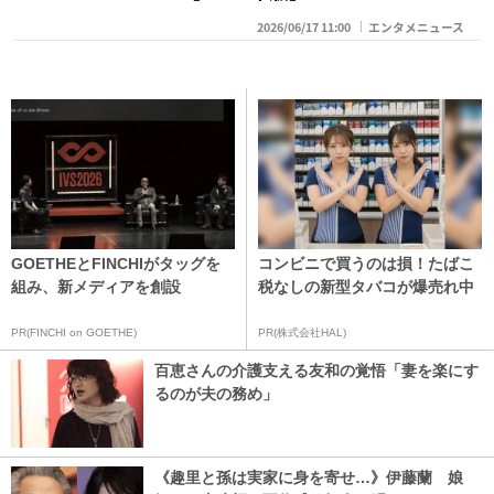
2026/06/17 11:00
エンタメニュース
GOETHEとFINCHIがタッグを
コンビニで買うのは損！たばこ
組み、新メディアを創設
税なしの新型タバコが爆売れ中
PR(FINCHI on GOETHE)
PR(株式会社HAL)
百恵さんの介護支える友和の覚悟「妻を楽にす
るのが夫の務め」
《趣里と孫は実家に身を寄せ…》伊藤蘭 娘