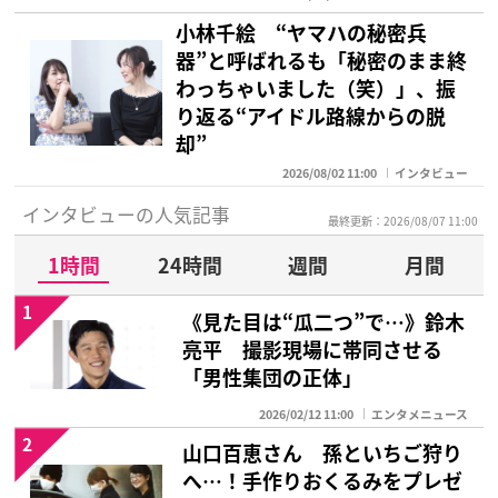
小林千絵 “ヤマハの秘密兵
器”と呼ばれるも「秘密のまま終
わっちゃいました（笑）」、振
り返る“アイドル路線からの脱
却”
2026/08/02 11:00
インタビュー
インタビューの人気記事
最終更新：2026/08/07 11:00
1時間
24時間
週間
月間
1
《見た目は“瓜二つ”で…》鈴木
亮平 撮影現場に帯同させる
「男性集団の正体」
2026/02/12 11:00
エンタメニュース
2
山口百恵さん 孫といちご狩り
へ…！手作りおくるみをプレゼ