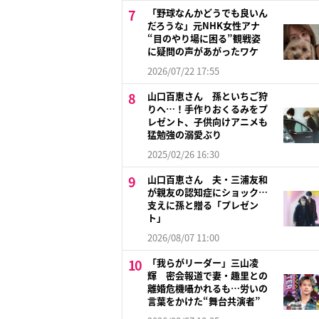
「野球なんかどうでも良いん
だろうな」元NHK女性アナ
“目のやり場に困る”観戦姿
に疑問の声があがったワケ
2026/07/22 17:55
山口百恵さん 孫といちご狩
りへ…！手作りおくるみをプ
レゼント、子供向けアニメも
猛勉強の溺愛ぶり
2025/02/26 16:30
山口百恵さん 夫・三浦友和
が親友の認知症にショック…
支えに孫と贈る「プレゼン
ト」
2026/08/07 11:00
「我らがリーダー」三山凌
輝 密会報道で妻・趣里との
離婚危機囁かれるも…労いの
言葉をかけた“舞台共演者”