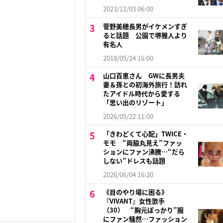
2023/12/03 06:00
菅野美穂長男がイケメンすぎ
ると話題 公園で堺雅人より
有名人
2018/05/24 16:00
山口百恵さん GWに長男夫
妻＆孫との初海外旅行！訪れ
たアイドル時代から愛する
「思い出のリゾート」
2026/05/22 11:00
「きわどくて心配」TWICE・
モモ “両脇丸見え”ファッ
ションにファン沸騰…“だら
しない”ドレスも話題
2026/06/04 16:20
《目のやり場に困る》
『VIVANT』女性歌手
（30） “胸元ぽっかり”服
にファン騒然…ファッション