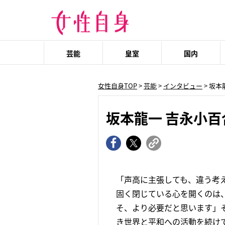
芸能
皇室
国内
女性自身TOP
>
芸能
>
インタビュー
> 坂
坂本龍一 吉永小
「声高に主張しても、違う考
固く閉じている心を開くのは
そ、より必要だと思います」そ
き世界と平和への活動を続けて