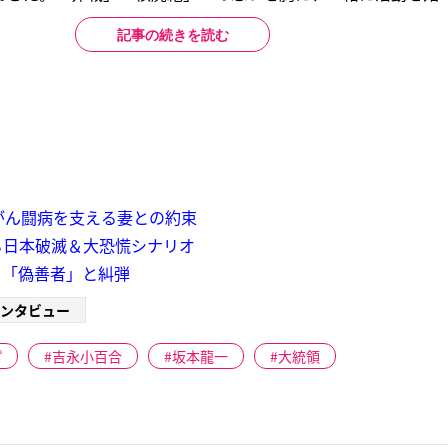
記事の続きを読む
がん闘病を支える妻との約束
る日本破滅＆大恐慌シナリオ
を「偽善者」と糾弾
ンタビュー
プ
吉永小百合
坂本龍一
大統領