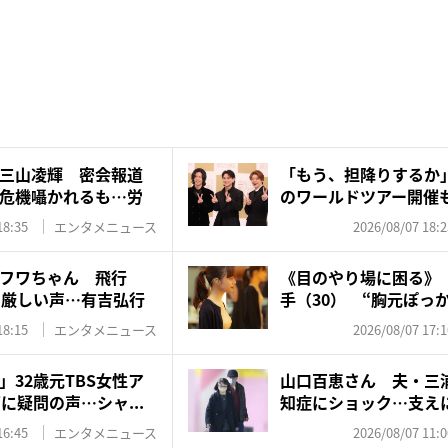
三山凌輝 密会報道
「もう、担降りするか」N
危機囁かれるも…労
のワールドツアー開催も
18:35
エンタメニュース
2026/08/07 18:2
フワちゃん 飛行
《目のやり場に困る》『
に厳しい声…有吉弘行
手（30） “胸元ぽっか
18:15
エンタメニュース
2026/08/07 17:1
32歳元TBS女性ア
山口百恵さん 夫・三
に疑問の声…シャ...
知症にショック…支え
ゼン...
16:45
エンタメニュース
2026/08/07 11:0