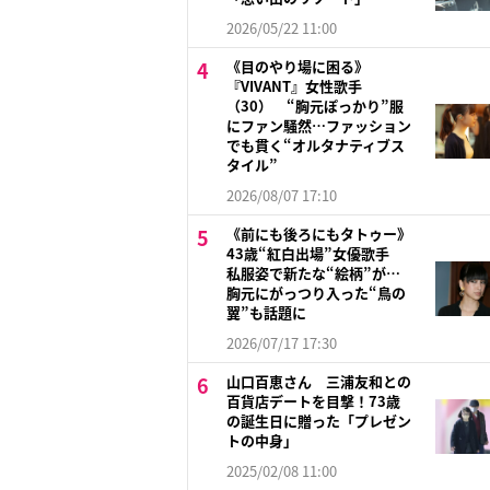
2026/05/22 11:00
《目のやり場に困る》
『VIVANT』女性歌手
（30） “胸元ぽっかり”服
にファン騒然…ファッション
でも貫く“オルタナティブス
タイル”
2026/08/07 17:10
《前にも後ろにもタトゥー》
43歳“紅白出場”女優歌手
私服姿で新たな“絵柄”が…
胸元にがっつり入った“鳥の
翼”も話題に
2026/07/17 17:30
山口百恵さん 三浦友和との
百貨店デートを目撃！73歳
の誕生日に贈った「プレゼン
トの中身」
2025/02/08 11:00