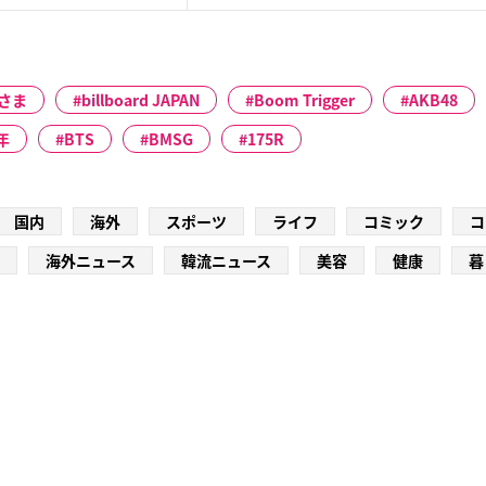
さま
billboard JAPAN
Boom Trigger
AKB48
年
BTS
BMSG
175R
国内
海外
スポーツ
ライフ
コミック
コ
海外ニュース
韓流ニュース
美容
健康
暮