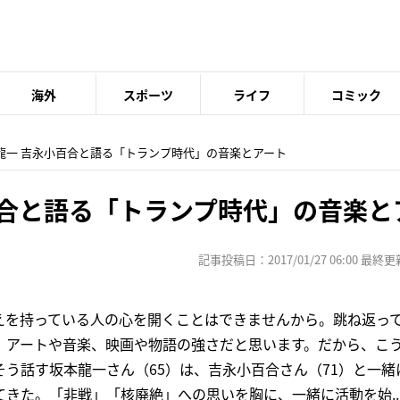
海外
スポーツ
ライフ
コミック
本龍一 吉永小百合と語る「トランプ時代」の音楽とアート
百合と語る「トランプ時代」の音楽と
記事投稿日：2017/01/27 06:00 最終更新日
えを持っている人の心を開くことはできませんから。跳ね返っ
、アートや音楽、映画や物語の強さだと思います。だから、こ
う話す坂本龍一さん（65）は、吉永小百合さん（71）と一緒
きた。「非戦」「核廃絶」への思いを胸に、一緒に活動を始..