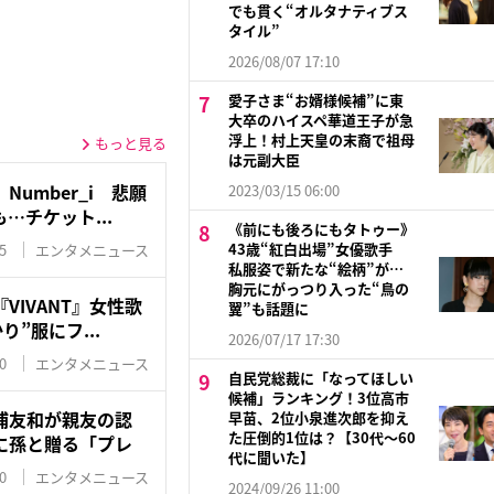
でも貫く“オルタナティブス
タイル”
2026/08/07 17:10
愛子さま“お婿様候補”に東
大卒のハイスペ華道王子が急
浮上！村上天皇の末裔で祖母
もっと見る
は元副大臣
umber_i 悲願
2023/03/15 06:00
…チケット...
《前にも後ろにもタトゥー》
43歳“紅白出場”女優歌手
5
エンタメニュース
私服姿で新たな“絵柄”が…
胸元にがっつり入った“鳥の
VIVANT』女性歌
翼”も話題に
り”服にフ...
2026/07/17 17:30
0
エンタメニュース
自民党総裁に「なってほしい
候補」ランキング！3位高市
浦友和が親友の認
早苗、2位小泉進次郎を抑え
た圧倒的1位は？【30代〜60
に孫と贈る「プレ
代に聞いた】
0
エンタメニュース
2024/09/26 11:00