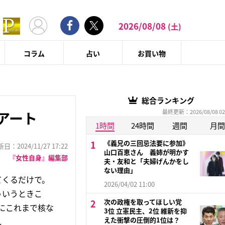
2026/08/08
(土)
コラム
占い
お買い物
総合ランキング
最終更新：2026/08/08 02
アート
1時間
24時間
週間
月間
《義兄の三回忌法要に参加》
：2024/11/27 17:22
山口百恵さん 義姉が明かす
『女性自身』編集部
夫・友和と「夫婦げんかをし
ない理由」
てくるだけで。
2026/04/02 11:00
ういうときこ
次の政権を取ってほしい党
にこれまで核な
3位 立憲民主、2位 維新を抑
えた衝撃の圧倒的1位は？
.