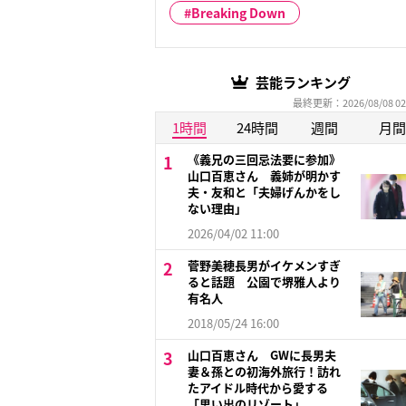
Breaking Down
芸能ランキング
最終更新：2026/08/08 02
1時間
24時間
週間
月間
《義兄の三回忌法要に参加》
山口百恵さん 義姉が明かす
夫・友和と「夫婦げんかをし
ない理由」
2026/04/02 11:00
菅野美穂長男がイケメンすぎ
ると話題 公園で堺雅人より
有名人
2018/05/24 16:00
山口百恵さん GWに長男夫
妻＆孫との初海外旅行！訪れ
たアイドル時代から愛する
「思い出のリゾート」