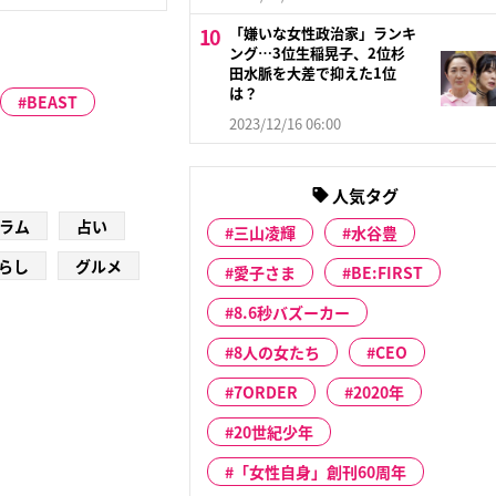
「嫌いな女性政治家」ランキ
ング…3位生稲晃子、2位杉
田水脈を大差で抑えた1位
は？
BEAST
2023/12/16 06:00
人気タグ
ラム
占い
三山凌輝
水谷豊
らし
グルメ
愛子さま
BE:FIRST
8.6秒バズーカー
8人の女たち
CEO
7ORDER
2020年
20世紀少年
「女性自身」創刊60周年