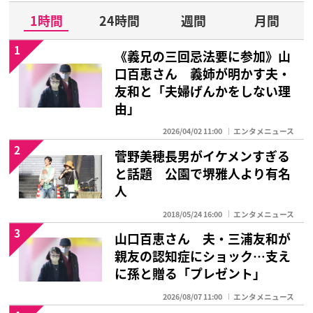
1時間
24時間
週間
月間
1
《義兄の三回忌法要に参加》山
口百恵さん 義姉が明かす夫・
友和と「夫婦げんかをしない理
由」
2026/04/02 11:00
エンタメニュース
2
菅野美穂長男がイケメンすぎる
と話題 公園で堺雅人より有名
人
2018/05/24 16:00
エンタメニュース
3
山口百恵さん 夫・三浦友和が
親友の認知症にショック…支え
に孫と贈る「プレゼント」
2026/08/07 11:00
エンタメニュース