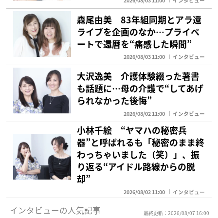
2026/08/03 11:00
インタビュー
森尾由美 83年組同期とアラ還
ライブを企画のなか…プライベ
ートで還暦を“痛感した瞬間”
2026/08/03 11:00
インタビュー
大沢逸美 介護体験綴った著書
も話題に…母の介護で“してあげ
られなかった後悔”
2026/08/02 11:00
インタビュー
小林千絵 “ヤマハの秘密兵
器”と呼ばれるも「秘密のまま終
わっちゃいました（笑）」、振
り返る“アイドル路線からの脱
却”
2026/08/02 11:00
インタビュー
インタビューの人気記事
最終更新：2026/08/07 16:00