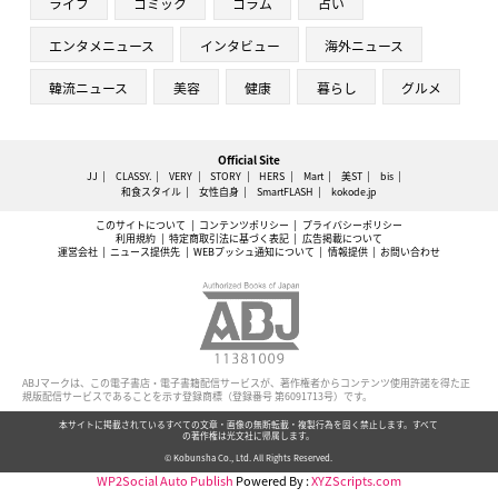
ライフ
コミック
コラム
占い
エンタメニュース
インタビュー
海外ニュース
韓流ニュース
美容
健康
暮らし
グルメ
Official Site
JJ
CLASSY.
VERY
STORY
HERS
Mart
美ST
bis
和食スタイル
女性自身
SmartFLASH
kokode.jp
このサイトについて
コンテンツポリシー
プライバシーポリシー
利用規約
特定商取引法に基づく表記
広告掲載について
運営会社
ニュース提供先
WEBプッシュ通知について
情報提供
お問い合わせ
ABJマークは、この電子書店・電子書籍配信サービスが、著作権者からコンテンツ使用許諾を得た正
規版配信サービスであることを示す登録商標（登録番号 第6091713号）です。
本サイトに掲載されているすべての文章・画像の無断転載・複製行為を固く禁止します。すべて
の著作権は光文社に帰属します。
© Kobunsha Co., Ltd. All Rights Reserved.
WP2Social Auto Publish
Powered By :
XYZScripts.com