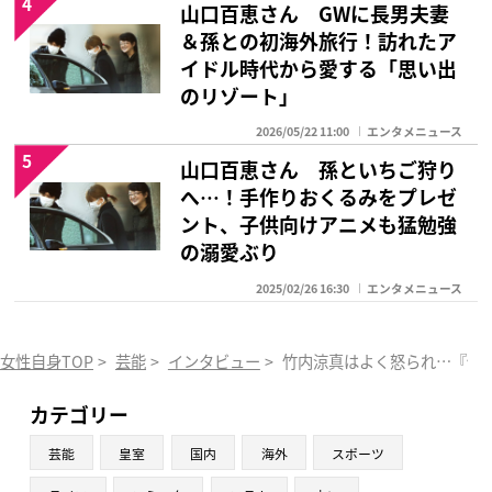
4
山口百恵さん GWに長男夫妻
＆孫との初海外旅行！訪れたア
イドル時代から愛する「思い出
のリゾート」
2026/05/22 11:00
エンタメニュース
5
山口百恵さん 孫といちご狩り
へ…！手作りおくるみをプレゼ
ント、子供向けアニメも猛勉強
の溺愛ぶり
2025/02/26 16:30
エンタメニュース
女性自身TOP
>
芸能
>
インタビュー
>
竹内涼真はよく怒られ…『仮
カテゴリー
芸能
皇室
国内
海外
スポーツ