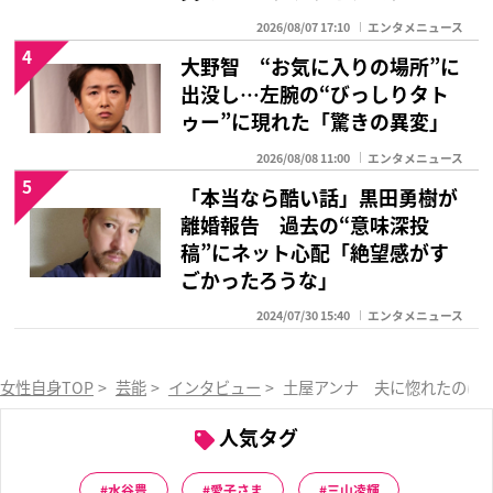
2026/08/07 17:10
エンタメニュース
4
大野智 “お気に入りの場所”に
出没し…左腕の“びっしりタト
ゥー”に現れた「驚きの異変」
2026/08/08 11:00
エンタメニュース
5
「本当なら酷い話」黒田勇樹が
離婚報告 過去の“意味深投
稿”にネット心配「絶望感がす
ごかったろうな」
2024/07/30 15:40
エンタメニュース
女性自身TOP
>
芸能
>
インタビュー
>
土屋アンナ 夫に惚れたのは
人気タグ
水谷豊
愛子さま
三山凌輝