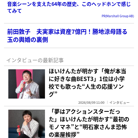
音楽シーンを支えた64年の歴史、このヘッドホンで感じ
てみて
PR(Marshall Group AB)
前田敦子 夫実家は資産7億円！勝地涼母語る
玉の輿婚の裏側
インタビューの最新記事
ほいけんたが明かす「俺が本当
に好きな曲BEST3」1位は小学
校でも歌った“人生の応援ソン
グ”
2026/08/09 11:00
インタビュー
「夢はアクションスターだっ
た」ほいけんたが明かす“最初の
モノマネ”と“明石家さんま恐怖
の楽屋挨拶”