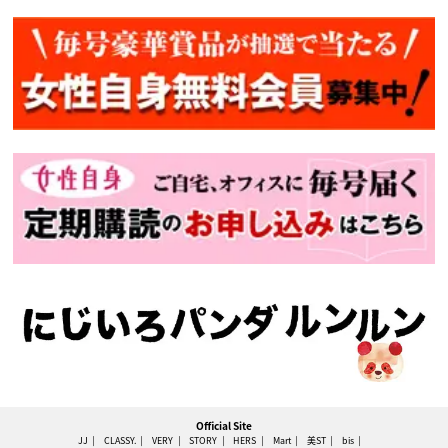
Official Site
JJ
CLASSY.
VERY
STORY
HERS
Mart
美ST
bis