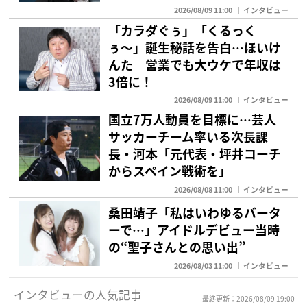
2026/08/09 11:00
インタビュー
「カラダぐぅ」「くるっく
ぅ〜」誕生秘話を告白…ほいけ
んた 営業でも大ウケで年収は
3倍に！
2026/08/09 11:00
インタビュー
国立7万人動員を目標に…芸人
サッカーチーム率いる次長課
長・河本「元代表・坪井コーチ
からスペイン戦術を」
2026/08/08 11:00
インタビュー
桑田靖子「私はいわゆるバータ
ーで…」アイドルデビュー当時
の“聖子さんとの思い出”
2026/08/03 11:00
インタビュー
インタビューの人気記事
最終更新：2026/08/09 19:00