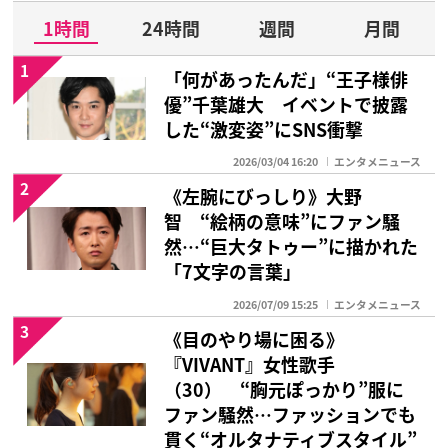
1時間
24時間
週間
月間
1
「何があったんだ」“王子様俳
優”千葉雄大 イベントで披露
した“激変姿”にSNS衝撃
2026/03/04 16:20
エンタメニュース
2
《左腕にびっしり》大野
智 “絵柄の意味”にファン騒
然…“巨大タトゥー”に描かれた
「7文字の言葉」
2026/07/09 15:25
エンタメニュース
3
《目のやり場に困る》
『VIVANT』女性歌手
（30） “胸元ぽっかり”服に
ファン騒然…ファッションでも
貫く“オルタナティブスタイル”