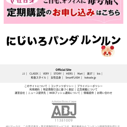
Official Site
JJ
CLASSY.
VERY
STORY
HERS
Mart
美ST
bis
和食スタイル
女性自身
SmartFLASH
kokode.jp
このサイトについて
コンテンツポリシー
プライバシーポリシー
利用規約
特定商取引法に基づく表記
広告掲載について
運営会社
ニュース提供先
WEBプッシュ通知について
情報提供
お問い合わせ
ABJマークは、この電子書店・電子書籍配信サービスが、著作権者からコンテンツ使用許諾を得た正