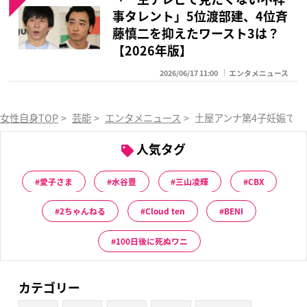
事タレント」5位渡部建、4位斉
藤慎二を抑えたワースト3は？
【2026年版】
2026/06/17 11:00
エンタメニュース
女性自身TOP
>
芸能
>
エンタメニュース
>
土屋アンナ第4子妊娠で
人気タグ
愛子さま
水谷豊
三山凌輝
CBX
2ちゃんねる
Cloud ten
BENI
100日後に死ぬワニ
カテゴリー