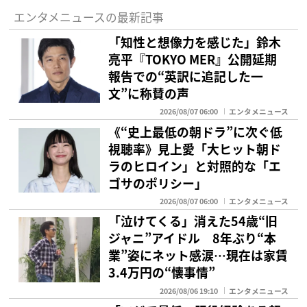
エンタメニュースの最新記事
「知性と想像力を感じた」鈴木
亮平『TOKYO MER』公開延期
報告での“英訳に追記した一
文”に称賛の声
2026/08/07 06:00
エンタメニュース
《“史上最低の朝ドラ”に次ぐ低
視聴率》見上愛「大ヒット朝ド
ラのヒロイン」と対照的な「エ
ゴサのポリシー」
2026/08/07 06:00
エンタメニュース
「泣けてくる」消えた54歳“旧
ジャニ”アイドル 8年ぶり“本
業”姿にネット感涙…現在は家賃
3.4万円の“懐事情”
2026/08/06 19:10
エンタメニュース