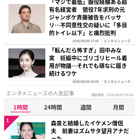
「マジで最低」服役経験ある超
有名経営者 懲役7年求刑の元
ジャンポケ斉藤被告をバッサ
リ…不同意性交の疑いに「多目
的トイレ以下」と痛烈批判
2026/08/06 17:50
エンタメニュース
「転んだら怖すぎ」田中みな
実 妊娠中にゴリゴリヒール着
用が物議…それでも頑なに履き
続けるワケ
2026/08/06 16:40
エンタメニュース
エンタメニュースの人気記事
最終更新：2026/08/07 06:00
1時間
24時間
週間
月間
1
森泉と結婚したイケメン僧侶
夫 前妻はズムサタ望月アナだ
った