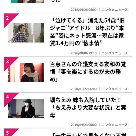
2018/04/26 06:00
エンタメニュース
2
「泣けてくる」消えた54歳“旧
ジャニ”アイドル 8年ぶり“本
業”姿にネット感涙…現在は家
賃3.4万円の“懐事情”
2026/08/06 19:10
エンタメニュース
3
百恵さんの介護支える友和の覚
悟「妻を楽にするのが夫の務
め」
2020/01/22 06:00
エンタメニュース
4
堀ちえみ 妹も入院していた！
「ちえみより大変な状況」と実
母
2019/04/23 00:00
エンタメニュース
5
「一生テレビで見たくない不祥