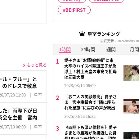
BE:FIRST
皇室ランキング
最終更新：2026/08/08 18
1時間
24時間
週間
月間
愛子さま“お婿様候補”に東
もっと見る
大卒のハイスペ華道王子が急
浮上！村上天皇の末裔で祖母
は元副大臣
ール・ブルー」と
」のドレスで敬意
2023/03/15 06:00
26/07/23 11:00
皇室
「お二人の笑顔最高」愛子さ
ま 宮中晩餐会で“隣に座ら
れた皇族”に喜びの声が続出
した」両陛下が日
2025/03/26 16:23
茶会を主催 宮内
26/07/10 06:00
皇室
《両陛下も厚い信頼を》愛子
さまとの距離が急接近した身
長185センチ幼なじみ 現在