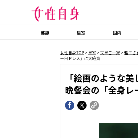
芸能
皇室
国内
女性自身TOP
>
皇室
>
天皇ご一家
>
雅子さ
ー白ドレス」に大絶賛
「絵画のような美
晩餐会の「全身レ