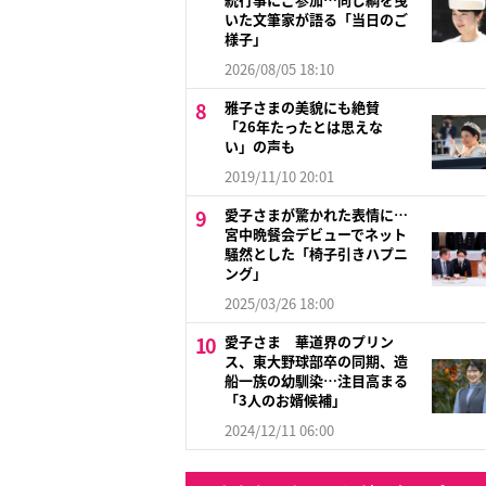
いた文筆家が語る「当日のご
様子」
2026/08/05 18:10
雅子さまの美貌にも絶賛
「26年たったとは思えな
い」の声も
2019/11/10 20:01
愛子さまが驚かれた表情に…
宮中晩餐会デビューでネット
騒然とした「椅子引きハプニ
ング」
2025/03/26 18:00
愛子さま 華道界のプリン
ス、東大野球部卒の同期、造
船一族の幼馴染…注目高まる
「3人のお婿候補」
2024/12/11 06:00