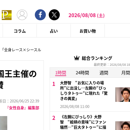
2026/08/08
(土)
コラム
占い
お買い物
の「全身レース×シースル
総合ランキング
最終更新：2026/08/08 18
国王主催の
1時間
24時間
週間
月間
賛
大野智 “お気に入りの場
所”に出没し…左腕の“びっ
しりタトゥー”に現れた「驚
きの異変」
：2026/06/25 22:39
2026/08/08 11:00
『女性自身』編集部
《左腕にびっしり》大野
智 “絵柄の意味”にファン
騒然…“巨大タトゥー”に描