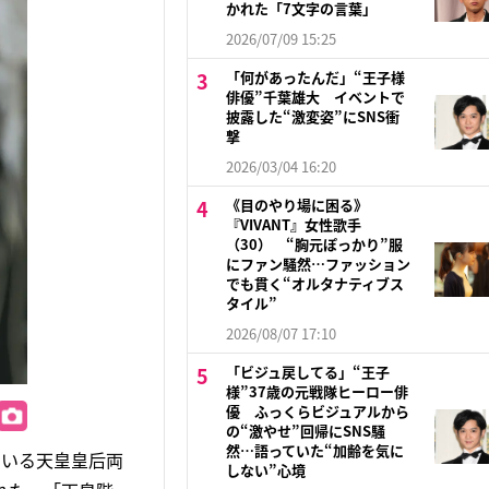
かれた「7文字の言葉」
2026/07/09 15:25
「何があったんだ」“王子様
俳優”千葉雄大 イベントで
披露した“激変姿”にSNS衝
撃
2026/03/04 16:20
《目のやり場に困る》
『VIVANT』女性歌手
（30） “胸元ぽっかり”服
にファン騒然…ファッション
でも貫く“オルタナティブス
タイル”
2026/08/07 17:10
「ビジュ戻してる」“王子
様”37歳の元戦隊ヒーロー俳
優 ふっくらビジュアルから
の“激やせ”回帰にSNS騒
然…語っていた“加齢を気に
ている天皇皇后両
しない”心境