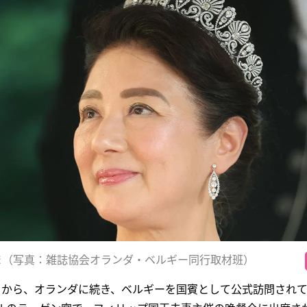
ま（写真：雑誌協会オランダ・ベルギー同行取材班）
同）から、オランダに続き、ベルギーを国賓として公式訪問され