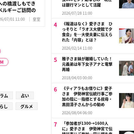
への橋渡しもでき
は銀行マンとして活躍
ベルギーご訪問の
2026/07/28 11:00
26/07/01 11:00
皇室
《報道はなく》愛子さま ひ
っそりと「ラオス大使館で夕
食会」を…大使夫妻に伝えら
れた「内容」とは？
2026/02/14 11:00
雅子さま妹が離婚していた！
PM
元義弟は年下女子アナと電撃
再婚
2018/04/03 00:00
《ティアラもお借りに》愛子
さま 伊勢神宮伝統行事ご参
ラム
占い
加の陰に…指標とする叔母・
黒田清子さんからの勧め
らし
グルメ
2026/08/04 06:00
「参加者が1300→1600人
に」愛子さま 伊勢神宮で伝
統行事にご参加…同じ綱を曳