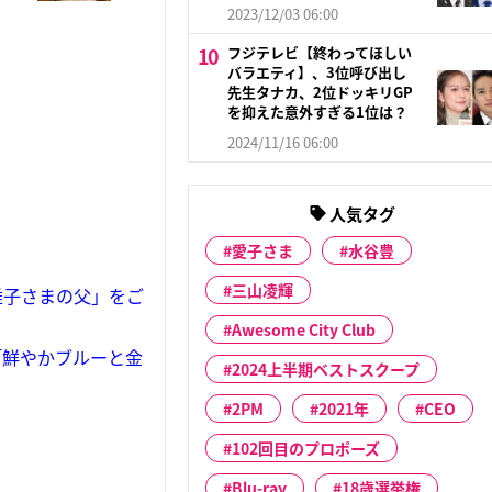
2023/12/03 06:00
フジテレビ【終わってほしい
バラエティ】、3位呼び出し
先生タナカ、2位ドッキリGP
を抑えた意外すぎる1位は？
2024/11/16 06:00
人気タグ
愛子さま
水谷豊
三山凌輝
雅子さまの父」をご
Awesome City Club
「鮮やかブルーと金
2024上半期ベストスクープ
2PM
2021年
CEO
102回目のプロポーズ
Blu-ray
18歳選挙権