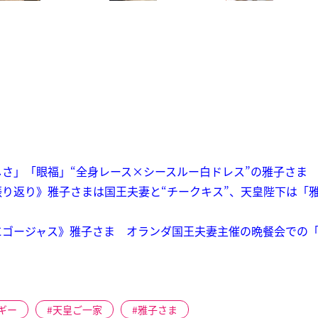
さ」「眼福」“全身レース×シースルー白ドレス”の雅子さま
り返り》雅子さまは国王夫妻と“チークキス”、天皇陛下は「
にゴージャス》雅子さま オランダ国王夫妻主催の晩餐会での
ギー
天皇ご一家
雅子さま