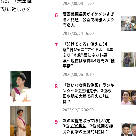
れた。「天皇陛
2026/08/08 11:00
ご縁に近しさを
菅野美穂長男がイケメンすぎ
ると話題 公園で堺雅人より
有名人
2018/05/24 16:00
「泣けてくる」消えた54
歳“旧ジャニ”アイドル 8年
ぶり“本業”姿にネット感
涙…現在は家賃3.4万円の“懐
事情”
2026/08/06 19:10
「嫌いな女性政治家」ランキ
ング…3位生稲晃子、2位杉
田水脈を大差で抑えた1位
は？
2023/12/16 06:00
次の政権を取ってほしい党
3位 立憲民主、2位 維新を抑
えた衝撃の圧倒的1位は？