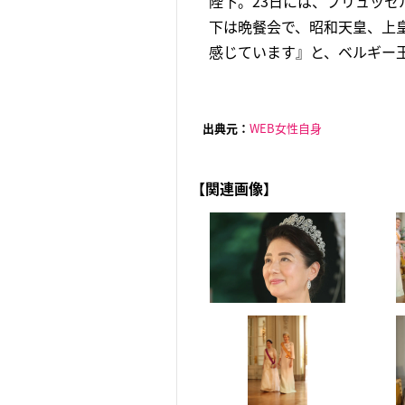
陛下。23日には、ブリュッ
下は晩餐会で、昭和天皇、上
感じています』と、ベルギー王
出典元：
WEB女性自身
【関連画像】