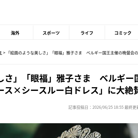
海外
スポーツ
ライフ
コミック
ま
> 「絵画のような美しさ」「眼福」雅子さま ベルギー国王主催の晩餐会
しさ」「眼福」雅子さま ベルギー
ース×シースルー白ドレス」に大絶
記事投稿日：2026/06/25 18:55 最終更新日