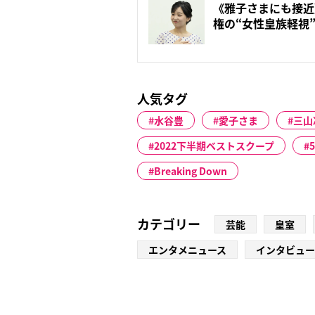
《雅子さまにも接近
権の“女性皇族軽視
ら...
人気タグ
水谷豊
愛子さま
三山
2022下半期ベストスクープ
Breaking Down
カテゴリー
芸能
皇室
エンタメニュース
インタビュー