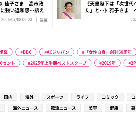
》佳子さま 高市政
《天皇陛下は「次世代
”に強い違和感…訴え
た」と…》雅子さま 
「7...
2026/07/08 06:00
皇室
20
凌輝
BBC
ACジャパン
「女性自身」創刊60周年
50セント
2025年上半期ベストスクープ
2019年
2
国内
海外
スポーツ
ライフ
コミック
コ
海外ニュース
韓流ニュース
美容
健康
暮