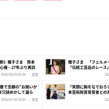
断》雅子さま 熊本
雅子さま 「フェルメ
心痛…27年ぶり再訪
「伝統工芸品のレース
を…...
2026/08/05 06:00
皇室
20
養で念願の“お揃いか
「笑顔に胸をなでおろ
年冗談めかして漏ら
本芸術院賞受賞者との
庁関...
2026/07/16 18:30
皇室
20