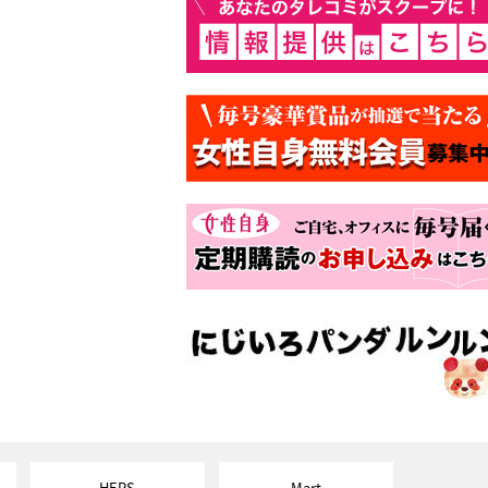
HERS
Mart