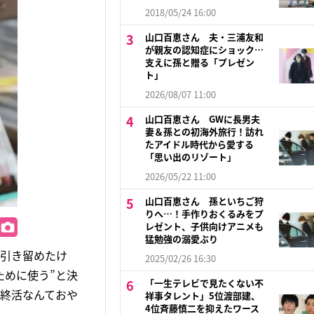
2018/05/24 16:00
山口百恵さん 夫・三浦友和
が親友の認知症にショック…
支えに孫と贈る「プレゼン
ト」
2026/08/07 11:00
山口百恵さん GWに長男夫
妻＆孫との初海外旅行！訪れ
たアイドル時代から愛する
「思い出のリゾート」
2026/05/22 11:00
山口百恵さん 孫といちご狩
りへ…！手作りおくるみをプ
レゼント、子供向けアニメも
猛勉強の溺愛ぶり
と引き留めたけ
2025/02/26 16:30
ために使う”と決
「一生テレビで見たくない不
で終活なんておや
祥事タレント」5位渡部建、
4位斉藤慎二を抑えたワース