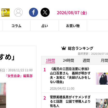
2026/08/07
(金)
コラム
占い
お買い物
総合ランキング
最終更新：2026/08/07 16
すめ」
1時間
24時間
週間
月間
《義兄の三回忌法要に参加》
：2018/11/22 11:00
山口百恵さん 義姉が明かす
『女性自身』編集部
夫・友和と「夫婦げんかをし
ない理由」
2026/04/02 11:00
菅野美穂長男がイケメンすぎ
ると話題 公園で堺雅人より
有名人