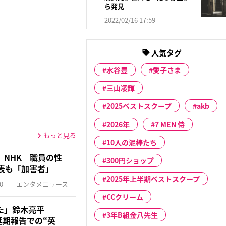
ら発見
2022/02/16 17:59
人気タグ
水谷豊
愛子さま
三山凌輝
2025ベストスクープ
akb
2026年
7 MEN 侍
もっと見る
10人の泥棒たち
」NHK 職員の性
300円ショップ
表も「加害者」
2025年上半期ベストスクープ
0
エンタメニュース
CCクリーム
た」鈴木亮平
3年B組金八先生
開延期報告での“英