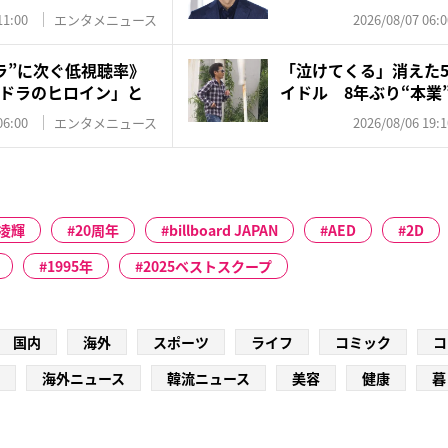
訳...
11:00
エンタメニュース
2026/08/07 06:0
ラ”に次ぐ低視聴率》
「泣けてくる」消えた5
ドラのヒロイン」と
イドル 8年ぶり“本業”
06:00
エンタメニュース
2026/08/06 19:1
凌輝
20周年
billboard JAPAN
AED
2D
1995年
2025ベストスクープ
国内
海外
スポーツ
ライフ
コミック
コ
海外ニュース
韓流ニュース
美容
健康
暮