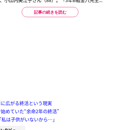
小山内美江子さん（88）。『3年B組金八先生...
記事の続きを読む
界に広がる終活という現実
始めていた“余命2年の終活”
「私は子供がいないから…」