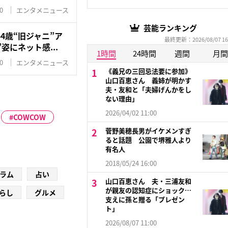
0
エンタメニュース
芸能ランキング
4歳“旧ジャニ”ア
最終更新：2026/08/07 16
姿にネット感...
1時間
24時間
週間
月間
0
エンタメニュース
《義兄の三回忌法要に参加》
山口百恵さん 義姉が明かす
夫・友和と「夫婦げんかをし
ない理由」
2026/04/02 11:00
COWCOW
菅野美穂長男がイケメンすぎ
ると話題 公園で堺雅人より
有名人
2018/05/24 16:00
ラム
占い
山口百恵さん 夫・三浦友和
が親友の認知症にショック…
らし
グルメ
支えに孫と贈る「プレゼン
ト」
2026/08/07 11:00