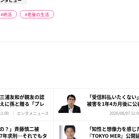
ンタビュー
終活
老後の生活
三浦友和が親友の認
「受信料払いたくない
えに孫と贈る「プレ
被害を1年4カ月後に公
は...
11:00
エンタメニュース
2026/08/07 11:0
の？」斉藤慎二被
「知性と想像力を感じ
7年求刑…それでもタ
『TOKYO MER』公