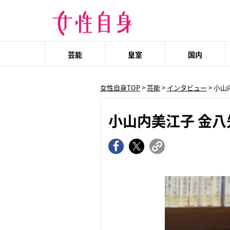
芸能
皇室
国内
女性自身TOP
>
芸能
>
インタビュー
> 小
小山内美江子 金