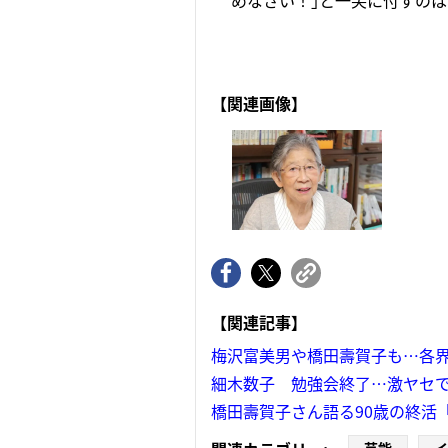
めなさい！｣と一笑に付すのは、
【関連画像】
【関連記事】
梅沢富美男や橋田壽賀子も…各
細木数子 勉強会終了…激ヤセで
橋田壽賀子さん語る90歳の終活