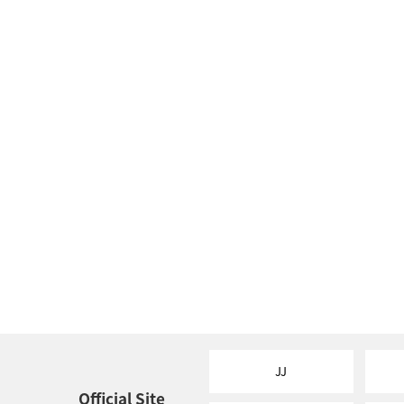
JJ
Official Site