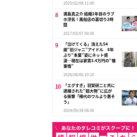
2025/02/08 11:00
満島真之介 結婚2年目のラブ
ホ浮気！風俗店の裏切り2時
間
2017/03/07 00:00
「泣けてくる」消えた54
歳“旧ジャニ”アイドル 8年
ぶり“本業”姿にネット感
涙…現在は家賃3.4万円の“懐
事情”
2026/08/06 19:10
「エグすぎ」羽賀研二と共に
逮捕された“超大物”に広が
る衝撃「稀代のワルより悪そ
う」
2024/09/28 06:00