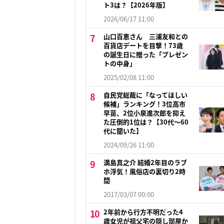
ト3は？【2026年版】
2026/06/17 11:00
山口百恵さん 三浦友和との
百貨店デートを目撃！73歳
の誕生日に贈った「プレゼン
トの中身」
2025/02/08 11:00
自民党総裁に「なってほしい
候補」ランキング！3位高市
早苗、2位小泉進次郎を抑え
た圧倒的1位は？【30代〜60
代に聞いた】
2024/09/26 11:00
満島真之介 結婚2年目のラブ
ホ浮気！風俗店の裏切り2時
間
2017/03/07 00:00
2年前から行方不明だった4
歳女児が祖父宅の隠し部屋か