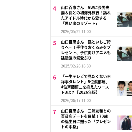
山口百恵さん GWに長男夫
妻＆孫との初海外旅行！訪れ
たアイドル時代から愛する
「思い出のリゾート」
2026/05/22 11:00
山口百恵さん 孫といちご狩
りへ…！手作りおくるみをプ
レゼント、子供向けアニメも
猛勉強の溺愛ぶり
2025/02/26 16:30
「一生テレビで見たくない不
祥事タレント」5位渡部建、
4位斉藤慎二を抑えたワース
ト3は？【2026年版】
2026/06/17 11:00
山口百恵さん 三浦友和との
百貨店デートを目撃！73歳
の誕生日に贈った「プレゼン
トの中身」