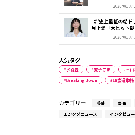
レン...
2026/08/07 
《“史上最低の朝ド
見上愛「大ヒット朝
対...
2026/08/07 
人気タグ
水谷豊
愛子さま
三山
Breaking Down
18歳選挙権
カテゴリー
芸能
皇室
エンタメニュース
インタビュー