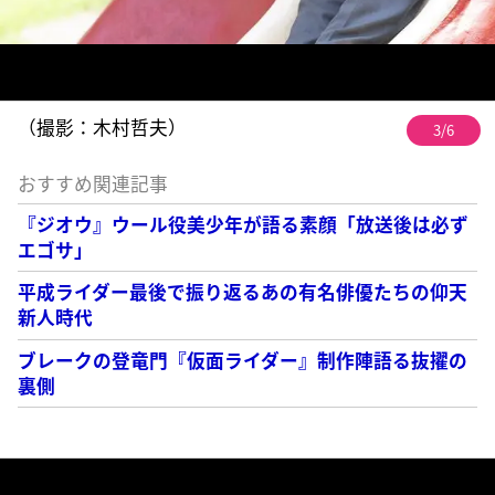
（撮影：木村哲夫）
3/6
おすすめ関連記事
『ジオウ』ウール役美少年が語る素顔「放送後は必ず
エゴサ」
平成ライダー最後で振り返るあの有名俳優たちの仰天
新人時代
ブレークの登竜門『仮面ライダー』制作陣語る抜擢の
裏側