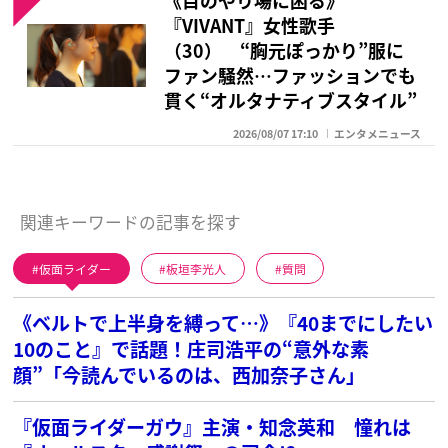
《目のやり場に困る》
『VIVANT』女性歌手
（30） “胸元ぽっかり”服に
ファン騒然…ファッションでも
貫く“オルタナティブスタイル”
2026/08/07 17:10
エンタメニュース
関連キーワードの記事を探す
仮面ライダー
板垣李光人
質問
《ベルトで上半身を縛って…》『40までにしたい
10のこと』で話題！庄司浩平の“意外な素
顔”「今読んでいるのは、西加奈子さん」
『仮面ライダーガウ』主演・知念英和 憧れは