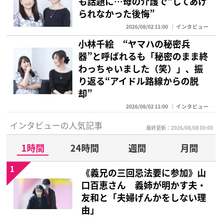
も話題に…母の介護で“してあげ
られなかった後悔”
2026/08/02 11:00
インタビュー
小林千絵 “ヤマハの秘密兵
器”と呼ばれるも「秘密のまま終
わっちゃいました（笑）」、振
り返る“アイドル路線からの脱
却”
2026/08/02 11:00
インタビュー
インタビューの人気記事
最終更新：2026/08/08 00:00
1時間
24時間
週間
月間
1
《義兄の三回忌法要に参加》山
口百恵さん 義姉が明かす夫・
友和と「夫婦げんかをしない理
由」