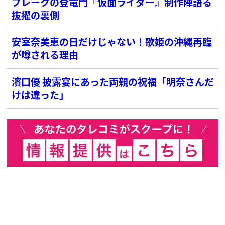
ブレークの登竜門『仮面ライダー』制作陣語る
抜擢の裏側
安室奈美恵の日だけじゃない！歌姫の沖縄再臨
が噂される理由
濱口優 披露宴にあった両親の祝福「明奈さんだ
けは違った」