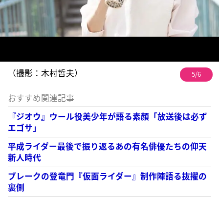
（撮影：木村哲夫）
5/6
おすすめ関連記事
『ジオウ』ウール役美少年が語る素顔「放送後は必ず
エゴサ」
平成ライダー最後で振り返るあの有名俳優たちの仰天
新人時代
ブレークの登竜門『仮面ライダー』制作陣語る抜擢の
裏側