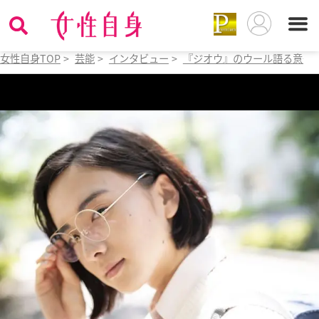
女性自身TOP
>
芸能
>
インタビュー
>
『ジオウ』のウール語る意外