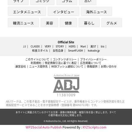
ライフ
コミック
コラム
占い
エンタメニュース
インタビュー
海外ニュース
韓流ニュース
美容
健康
暮らし
グルメ
Official Site
JJ
CLASSY.
VERY
STORY
HERS
Mart
美ST
bis
和食スタイル
女性自身
SmartFLASH
kokode.jp
このサイトについて
コンテンツポリシー
プライバシーポリシー
利用規約
特定商取引法に基づく表記
広告掲載について
運営会社
ニュース提供先
WEBプッシュ通知について
情報提供
お問い合わせ
ABJマークは、この電子書店・電子書籍配信サービスが、著作権者からコンテンツ使用許諾を得た正
規版配信サービスであることを示す登録商標（登録番号 第6091713号）です。
本サイトに掲載されているすべての文章・画像の無断転載・複製行為を固く禁止します。すべて
の著作権は光文社に帰属します。
© Kobunsha Co., Ltd. All Rights Reserved.
WP2Social Auto Publish
Powered By :
XYZScripts.com