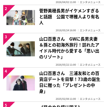
2026/04/02 11:00
エンタメニュース
2
菅野美穂長男がイケメンすぎる
と話題 公園で堺雅人より有名
人
2018/05/24 16:00
エンタメニュース
3
山口百恵さん GWに長男夫妻
＆孫との初海外旅行！訪れたア
イドル時代から愛する「思い出
のリゾート」
2026/05/22 11:00
エンタメニュース
4
山口百恵さん 三浦友和との百
貨店デートを目撃！73歳の誕生
日に贈った「プレゼントの中
身」
2025/02/08 11:00
エンタメニュース
5