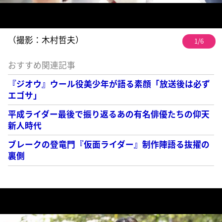
（撮影：木村哲夫）
1/6
おすすめ関連記事
『ジオウ』ウール役美少年が語る素顔「放送後は必ず
エゴサ」
平成ライダー最後で振り返るあの有名俳優たちの仰天
新人時代
ブレークの登竜門『仮面ライダー』制作陣語る抜擢の
裏側