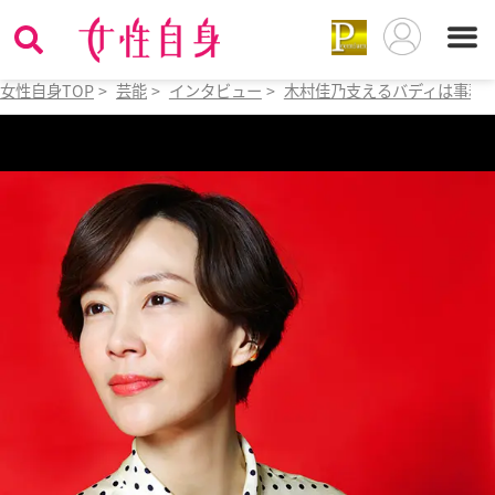
女性自身TOP
>
芸能
>
インタビュー
>
木村佳乃支えるバディは事務所