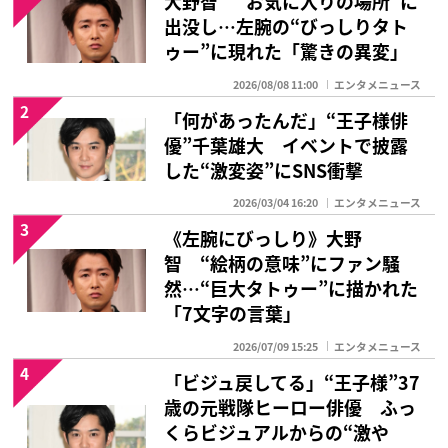
大野智 “お気に入りの場所”に
出没し…左腕の“びっしりタト
ゥー”に現れた「驚きの異変」
2026/08/08 11:00
エンタメニュース
2
「何があったんだ」“王子様俳
優”千葉雄大 イベントで披露
した“激変姿”にSNS衝撃
2026/03/04 16:20
エンタメニュース
3
《左腕にびっしり》大野
智 “絵柄の意味”にファン騒
然…“巨大タトゥー”に描かれた
「7文字の言葉」
2026/07/09 15:25
エンタメニュース
4
「ビジュ戻してる」“王子様”37
歳の元戦隊ヒーロー俳優 ふっ
くらビジュアルからの“激や