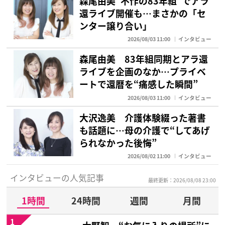
森尾由美“不作の83年組”でアラ
還ライブ開催も…まさかの「セ
ンター譲り合い」
2026/08/03 11:00
インタビュー
森尾由美 83年組同期とアラ還
ライブを企画のなか…プライベ
ートで還暦を“痛感した瞬間”
2026/08/03 11:00
インタビュー
大沢逸美 介護体験綴った著書
も話題に…母の介護で“してあげ
られなかった後悔”
2026/08/02 11:00
インタビュー
インタビューの人気記事
最終更新：2026/08/08 23:00
1時間
24時間
週間
月間
1