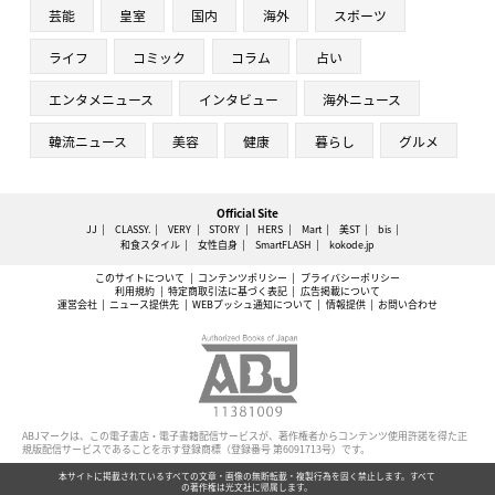
芸能
皇室
国内
海外
スポーツ
ライフ
コミック
コラム
占い
エンタメニュース
インタビュー
海外ニュース
韓流ニュース
美容
健康
暮らし
グルメ
Official Site
JJ
CLASSY.
VERY
STORY
HERS
Mart
美ST
bis
和食スタイル
女性自身
SmartFLASH
kokode.jp
このサイトについて
コンテンツポリシー
プライバシーポリシー
利用規約
特定商取引法に基づく表記
広告掲載について
運営会社
ニュース提供先
WEBプッシュ通知について
情報提供
お問い合わせ
ABJマークは、この電子書店・電子書籍配信サービスが、著作権者からコンテンツ使用許諾を得た正
規版配信サービスであることを示す登録商標（登録番号 第6091713号）です。
本サイトに掲載されているすべての文章・画像の無断転載・複製行為を固く禁止します。すべて
の著作権は光文社に帰属します。