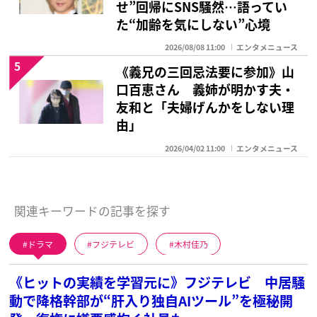
せ”回帰にSNS騒然…語ってい
た“加齢を気にしない”心境
2026/08/08 11:00
エンタメニュース
5
《義兄の三回忌法要に参加》山
口百恵さん 義姉が明かす夫・
友和と「夫婦げんかをしない理
由」
2026/04/02 11:00
エンタメニュース
関連キーワードの記事を探す
ドラマ
フジテレビ
木村佳乃
《ヒットの実績を学習元に》フジテレビ 中居騒
動で降格幹部が“肝入り独自AIツール”を極秘開