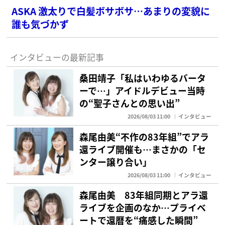
ASKA 激太りで白髪ボサボサ…あまりの変貌に
誰も気づかず
インタビューの最新記事
桑田靖子「私はいわゆるバータ
ーで…」アイドルデビュー当時
の“聖子さんとの思い出”
2026/08/03 11:00
インタビュー
森尾由美“不作の83年組”でアラ
還ライブ開催も…まさかの「セ
ンター譲り合い」
2026/08/03 11:00
インタビュー
森尾由美 83年組同期とアラ還
ライブを企画のなか…プライベ
ートで還暦を“痛感した瞬間”