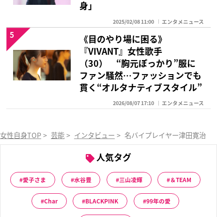
身」
2025/02/08 11:00
エンタメニュース
5
《目のやり場に困る》
『VIVANT』女性歌手
（30） “胸元ぽっかり”服に
ファン騒然…ファッションでも
貫く“オルタナティブスタイル”
2026/08/07 17:10
エンタメニュース
女性自身TOP
>
芸能
>
インタビュー
>
名バイプレイヤー津田寛治「
人気タグ
愛子さま
水谷豊
三山凌輝
＆TEAM
Char
BLACKPINK
99年の愛