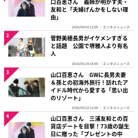
口百恵さん 義姉が明かす夫・
友和と「夫婦げんかをしない理
由」
2026/04/02 11:00
エンタメニュース
2
菅野美穂長男がイケメンすぎる
と話題 公園で堺雅人より有名
人
2018/05/24 16:00
エンタメニュース
3
山口百恵さん GWに長男夫妻
＆孫との初海外旅行！訪れたア
イドル時代から愛する「思い出
のリゾート」
2026/05/22 11:00
エンタメニュース
4
山口百恵さん 三浦友和との百
貨店デートを目撃！73歳の誕生
日に贈った「プレゼントの中