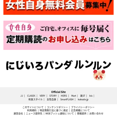
Official Site
JJ
CLASSY.
VERY
STORY
HERS
Mart
美ST
bis
和食スタイル
女性自身
SmartFLASH
kokode.jp
このサイトについて
コンテンツポリシー
プライバシーポリシー
利用規約
特定商取引法に基づく表記
広告掲載について
運営会社
ニュース提供先
WEBプッシュ通知について
情報提供
お問い合わせ