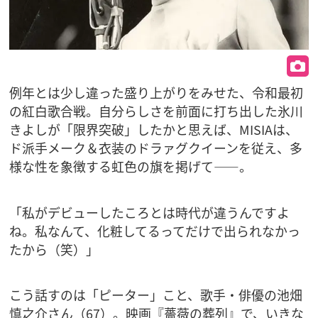
例年とは少し違った盛り上がりをみせた、令和最初
の紅白歌合戦。自分らしさを前面に打ち出した氷川
きよしが「限界突破」したかと思えば、MISIAは、
ド派手メーク＆衣装のドラァグクイーンを従え、多
様な性を象徴する虹色の旗を掲げて――。
「私がデビューしたころとは時代が違うんですよ
ね。私なんて、化粧してるってだけで出られなかっ
たから（笑）」
こう話すのは「ピーター」こと、歌手・俳優の池畑
慎之介さん（67）。映画『薔薇の葬列』で、いきな