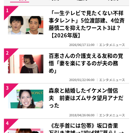
1
「一生テレビで見たくない不祥
事タレント」5位渡部建、4位斉
藤慎二を抑えたワースト3は？
【2026年版】
2026/06/17 11:00
エンタメニュース
2
百恵さんの介護支える友和の覚
悟「妻を楽にするのが夫の務
め」
2020/01/22 06:00
エンタメニュース
3
森泉と結婚したイケメン僧侶
夫 前妻はズムサタ望月アナだ
った
2018/04/26 06:00
エンタメニュース
4
《左手首には包帯》坂口杏里
万引き逮捕→“投げ銭”暮らし→