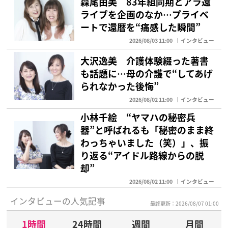
森尾由美 83年組同期とアラ還
ライブを企画のなか…プライベ
ートで還暦を“痛感した瞬間”
2026/08/03 11:00
インタビュー
大沢逸美 介護体験綴った著書
も話題に…母の介護で“してあげ
られなかった後悔”
2026/08/02 11:00
インタビュー
小林千絵 “ヤマハの秘密兵
器”と呼ばれるも「秘密のまま終
わっちゃいました（笑）」、振
り返る“アイドル路線からの脱
却”
2026/08/02 11:00
インタビュー
インタビューの人気記事
最終更新：2026/08/07 01:00
1時間
24時間
週間
月間