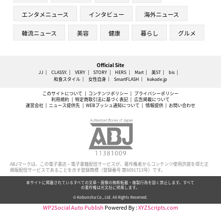
エンタメニュース
インタビュー
海外ニュース
韓流ニュース
美容
健康
暮らし
グルメ
Official Site
JJ
CLASSY.
VERY
STORY
HERS
Mart
美ST
bis
和食スタイル
女性自身
SmartFLASH
kokode.jp
このサイトについて
コンテンツポリシー
プライバシーポリシー
利用規約
特定商取引法に基づく表記
広告掲載について
運営会社
ニュース提供先
WEBプッシュ通知について
情報提供
お問い合わせ
ABJマークは、この電子書店・電子書籍配信サービスが、著作権者からコンテンツ使用許諾を得た正
規版配信サービスであることを示す登録商標（登録番号 第6091713号）です。
本サイトに掲載されているすべての文章・画像の無断転載・複製行為を固く禁止します。すべて
の著作権は光文社に帰属します。
© Kobunsha Co., Ltd. All Rights Reserved.
WP2Social Auto Publish
Powered By :
XYZScripts.com