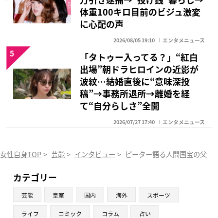
体重100キロ目前のビジュ激変
に心配の声
2026/08/05 19:10
エンタメニュース
5
「タトゥー入ってる？」“紅白
出場”朝ドラヒロインの近影が
波紋…結婚直後に“意味深投
稿”→事務所退所→離婚を経
て“自分らしさ”全開
2026/07/27 17:40
エンタメニュース
女性自身TOP
>
芸能
>
インタビュー
>
ピーター語る人間国宝の父と
カテゴリー
芸能
皇室
国内
海外
スポーツ
ライフ
コミック
コラム
占い