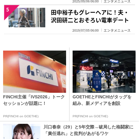
2025/09/06 06:00
エンタメニュース
5
田中裕子もグレーヘアに！夫・
沢田研二とおそろい電車デート
2019/07/05 06:00
エンタメニュース
FINCHI主催「IVS2026」トーク
GOETHEとFINCHIがタッグを
セッションが話題に！
組み、新メディアを創設
PR(FINCHI on GOETHE)
PR(FINCHI on GOETHE)
川口春奈（29）と5年交際→破局した格闘家に
「責任逃れ」と批判があがるワケ