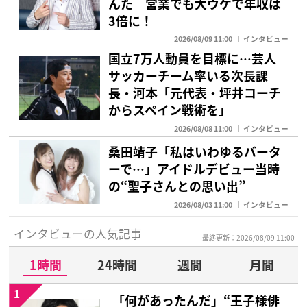
んた 営業でも大ウケで年収は
3倍に！
2026/08/09 11:00
インタビュー
国立7万人動員を目標に…芸人
サッカーチーム率いる次長課
長・河本「元代表・坪井コーチ
からスペイン戦術を」
2026/08/08 11:00
インタビュー
桑田靖子「私はいわゆるバータ
ーで…」アイドルデビュー当時
の“聖子さんとの思い出”
2026/08/03 11:00
インタビュー
インタビューの人気記事
最終更新：2026/08/09 11:00
1時間
24時間
週間
月間
1
「何があったんだ」“王子様俳