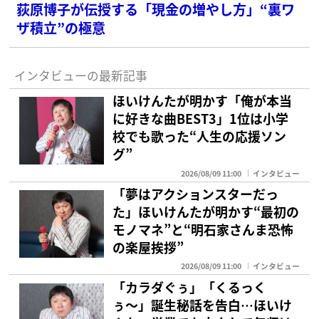
荻原博子が伝授する「現金の増やし方」“裏ワ
ザ積立”の極意
インタビューの最新記事
ほいけんたが明かす「俺が本当
に好きな曲BEST3」1位は小学
校でも歌った“人生の応援ソン
グ”
2026/08/09 11:00
インタビュー
「夢はアクションスターだっ
た」ほいけんたが明かす“最初の
モノマネ”と“明石家さんま恐怖
の楽屋挨拶”
2026/08/09 11:00
インタビュー
「カラダぐぅ」「くるっく
ぅ〜」誕生秘話を告白…ほいけ