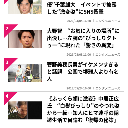
優”千葉雄大 イベントで披露
した“激変姿”にSNS衝撃
2026/03/04 16:20
エンタメニュース
2
大野智 “お気に入りの場所”に
出没し…左腕の“びっしりタト
ゥー”に現れた「驚きの異変」
2026/08/08 11:00
エンタメニュース
3
菅野美穂長男がイケメンすぎる
と話題 公園で堺雅人より有名
人
2018/05/24 16:00
エンタメニュース
4
《ふっくら顔に激変》中居正広
氏 “白髪びっしり”のやつれ姿
から一転…知人にヒマ連呼の隠
遁生活で目論む「復帰の秘策」