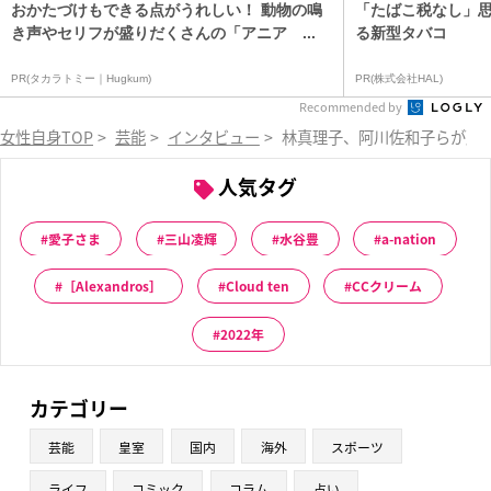
おかたづけもできる点がうれしい！ 動物の鳴
「たばこ税なし」
き声やセリフが盛りだくさんの「アニア ...
る新型タバコ
PR(タカラトミー｜Hugkum)
PR(株式会社HAL)
Recommended by
女性自身TOP
>
芸能
>
インタビュー
>
林真理子、阿川佐和子らが薦
人気タグ
愛子さま
三山凌輝
水谷豊
a-nation
［Alexandros］
Cloud ten
CCクリーム
2022年
カテゴリー
芸能
皇室
国内
海外
スポーツ
ライフ
コミック
コラム
占い