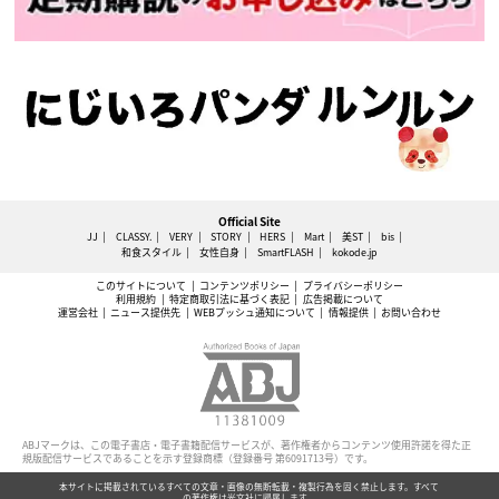
Official Site
JJ
CLASSY.
VERY
STORY
HERS
Mart
美ST
bis
和食スタイル
女性自身
SmartFLASH
kokode.jp
このサイトについて
コンテンツポリシー
プライバシーポリシー
利用規約
特定商取引法に基づく表記
広告掲載について
運営会社
ニュース提供先
WEBプッシュ通知について
情報提供
お問い合わせ
ABJマークは、この電子書店・電子書籍配信サービスが、著作権者からコンテンツ使用許諾を得た正
規版配信サービスであることを示す登録商標（登録番号 第6091713号）です。
本サイトに掲載されているすべての文章・画像の無断転載・複製行為を固く禁止します。すべて
の著作権は光文社に帰属します。