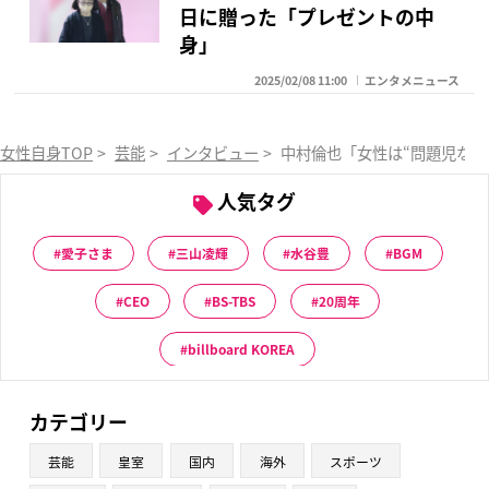
日に贈った「プレゼントの中
身」
2025/02/08 11:00
エンタメニュース
女性自身TOP
>
芸能
>
インタビュー
>
中村倫也「女性は“問題児な月
人気タグ
愛子さま
三山凌輝
水谷豊
BGM
CEO
BS-TBS
20周年
billboard KOREA
カテゴリー
芸能
皇室
国内
海外
スポーツ