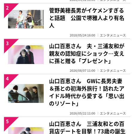
2
菅野美穂長男がイケメンすぎる
と話題 公園で堺雅人より有名
人
2018/05/24 16:00
エンタメニュース
3
山口百恵さん 夫・三浦友和が
親友の認知症にショック…支え
に孫と贈る「プレゼント」
2026/08/07 11:00
エンタメニュース
4
山口百恵さん GWに長男夫妻
＆孫との初海外旅行！訪れたア
イドル時代から愛する「思い出
のリゾート」
2026/05/22 11:00
エンタメニュース
5
山口百恵さん 三浦友和との百
貨店デートを目撃！73歳の誕生