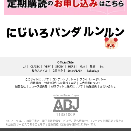
Official Site
JJ
CLASSY.
VERY
STORY
HERS
Mart
美ST
bis
和食スタイル
女性自身
SmartFLASH
kokode.jp
このサイトについて
コンテンツポリシー
プライバシーポリシー
利用規約
特定商取引法に基づく表記
広告掲載について
運営会社
ニュース提供先
WEBプッシュ通知について
情報提供
お問い合わせ
ABJマークは、この電子書店・電子書籍配信サービスが、著作権者からコンテンツ使用許諾を得た正
規版配信サービスであることを示す登録商標（登録番号 第6091713号）です。