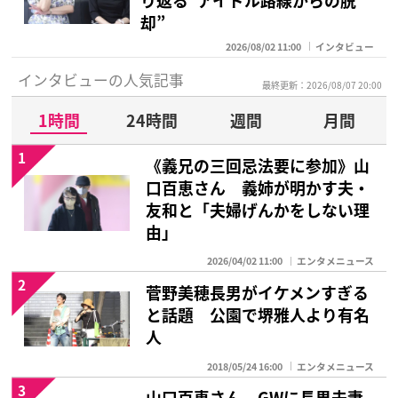
り返る“アイドル路線からの脱
却”
2026/08/02 11:00
インタビュー
インタビューの人気記事
最終更新：2026/08/07 20:00
1時間
24時間
週間
月間
1
《義兄の三回忌法要に参加》山
口百恵さん 義姉が明かす夫・
友和と「夫婦げんかをしない理
由」
2026/04/02 11:00
エンタメニュース
2
菅野美穂長男がイケメンすぎる
と話題 公園で堺雅人より有名
人
2018/05/24 16:00
エンタメニュース
3
山口百恵さん GWに長男夫妻