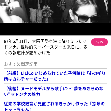
87年6月11日、大阪国際空港に降り立ったマ
9/15
ドンナ。世界的スーパースターの来日に、多
くの報道陣が詰めかけた
おすすめ関連記事
【前編】LiLiCo いじめられていた子供時代「心の拠り
所はカルチャーだった」
【後編】ヌードモデルから歌手に…“夢をあきらめな
い”マドンナの魅力
従来の学校教育が見直されるきっかけ作った『窓際の
トットちゃん』