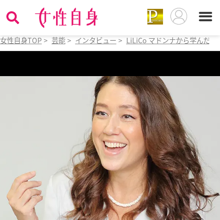
女性自身TOP
>
芸能
>
インタビュー
>
LiLiCo マドンナから学んだ