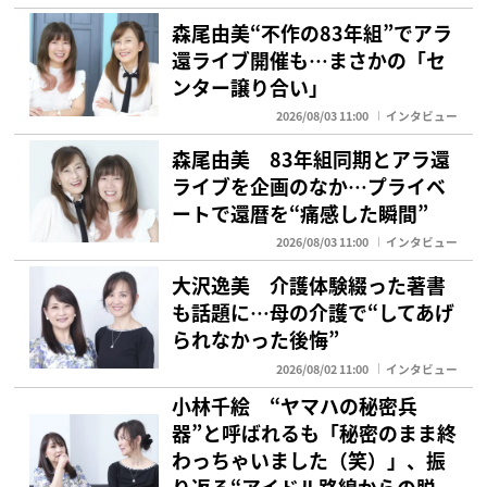
森尾由美“不作の83年組”でアラ
還ライブ開催も…まさかの「セ
ンター譲り合い」
2026/08/03 11:00
インタビュー
森尾由美 83年組同期とアラ還
ライブを企画のなか…プライベ
ートで還暦を“痛感した瞬間”
2026/08/03 11:00
インタビュー
大沢逸美 介護体験綴った著書
も話題に…母の介護で“してあげ
られなかった後悔”
2026/08/02 11:00
インタビュー
小林千絵 “ヤマハの秘密兵
器”と呼ばれるも「秘密のまま終
わっちゃいました（笑）」、振