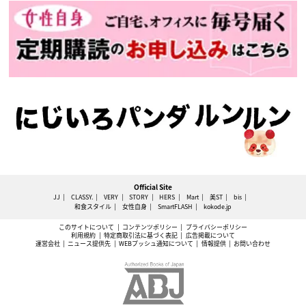
Official Site
JJ
CLASSY.
VERY
STORY
HERS
Mart
美ST
bis
和食スタイル
女性自身
SmartFLASH
kokode.jp
このサイトについて
コンテンツポリシー
プライバシーポリシー
利用規約
特定商取引法に基づく表記
広告掲載について
運営会社
ニュース提供先
WEBプッシュ通知について
情報提供
お問い合わせ