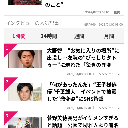
のこと”
2026/07/22 06:00
国内
インタビューの人気記事
最終更新：2026/08/09 05:00
1時間
24時間
週間
月間
1
大野智 “お気に入りの場所”に
出没し…左腕の“びっしりタト
ゥー”に現れた「驚きの異変」
2026/08/08 11:00
エンタメニュース
2
「何があったんだ」“王子様俳
優”千葉雄大 イベントで披露
した“激変姿”にSNS衝撃
2026/03/04 16:20
エンタメニュース
3
菅野美穂長男がイケメンすぎる
と話題 公園で堺雅人より有名