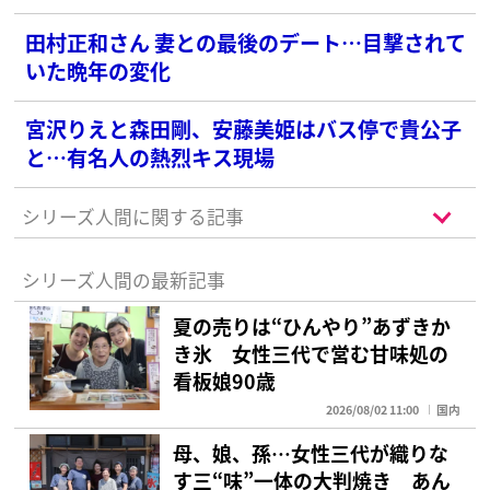
田村正和さん 妻との最後のデート…目撃されて
いた晩年の変化
宮沢りえと森田剛、安藤美姫はバス停で貴公子
と…有名人の熱烈キス現場
シリーズ人間に関する記事
シリーズ人間の最新記事
夏の売りは“ひんやり”あずきか
き氷 女性三代で営む甘味処の
看板娘90歳
2026/08/02 11:00
国内
母、娘、孫…女性三代が織りな
す三“味”一体の大判焼き あん