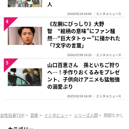
人
2018/05/24 16:00
エンタメニュース
4
《左腕にびっしり》大野
智 “絵柄の意味”にファン騒
然…“巨大タトゥー”に描かれた
「7文字の言葉」
2026/07/09 15:25
エンタメニュース
5
山口百恵さん 孫といちご狩り
へ…！手作りおくるみをプレゼ
ント、子供向けアニメも猛勉強
の溺愛ぶり
2025/02/26 16:30
エンタメニュース
女性自身TOP
>
芸能
>
インタビュー
>
シリーズ人間
>
岡部たかし『
カテゴリー