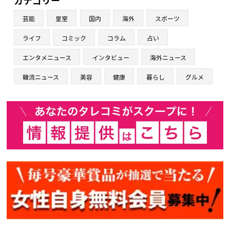
芸能
皇室
国内
海外
スポーツ
ライフ
コミック
コラム
占い
エンタメニュース
インタビュー
海外ニュース
韓流ニュース
美容
健康
暮らし
グルメ