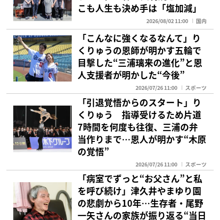
こも人生も決め手は「塩加減」
2026/08/02 11:00
国内
「こんなに強くなるなんて」り
くりゅうの恩師が明かす五輪で
目撃した“三浦璃来の進化”と恩
人支援者が明かした“今後”
2026/07/26 11:00
スポーツ
「引退覚悟からのスタート」り
くりゅう 指導受けるため片道
7時間を何度も往復、三浦の弁
当作りまで…恩人が明かす“木原
の覚悟”
2026/07/26 11:00
スポーツ
「病室でずっと“お父さん”と私
を呼び続け」津久井やまゆり園
の悲劇から10年…生存者・尾野
一矢さんの家族が振り返る“当日