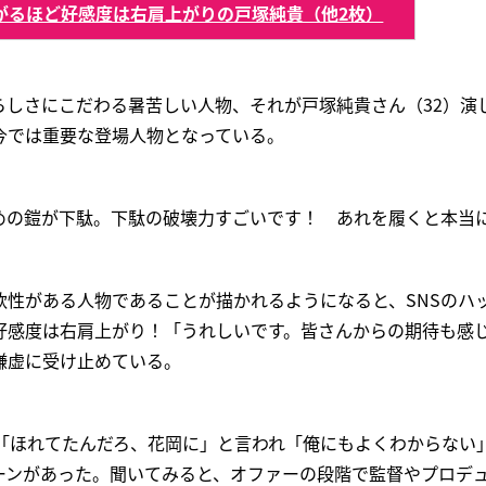
がるほど好感度は右肩上がりの戸塚純貴（他2枚）
らしさにこだわる暑苦しい人物、それが戸塚純貴さん（32）演
今では重要な登場人物となっている。
めの鎧が下駄。下駄の破壊力すごいです！ あれを履くと本当
軟性がある人物であることが描かれるようになると、SNSのハ
好感度は右肩上がり！「うれしいです。皆さんからの期待も感
謙虚に受け止めている。
に「ほれてたんだろ、花岡に」と言われ「俺にもよくわからない
ーンがあった。聞いてみると、オファーの段階で監督やプロデ