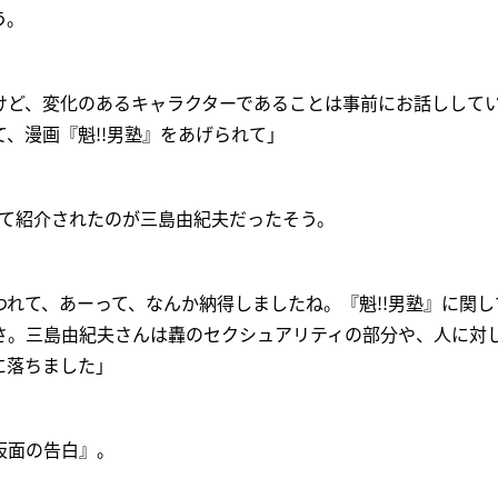
う。
けど、変化のあるキャラクターであることは事前にお話しして
、漫画『魁!!男塾』をあげられて」
して紹介されたのが三島由紀夫だったそう。
れて、あーって、なんか納得しましたね。『魁!!男塾』に関
さ。三島由紀夫さんは轟のセクシュアリティの部分や、人に対
に落ちました」
仮面の告白』。