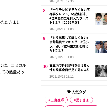
2026/07/15 17:30
「一生テレビで見たくない不
祥事タレント」5位渡部建、
4位斉藤慎二を抑えたワース
いただきまし
ト3は？【2026年版】
2026/06/17 11:00
「もう出馬してほしくない」
高齢議員ランキング…3位小
沢一郎、2位麻生太郎を抑え
た1位は？
2023/10/25 11:00
しては、コミカル
電車内で性的暴行を受ける女
性を乗客全員が見て見ぬふり
しての熱量だっ
2021/10/19 19:12
人気タグ
三山凌輝
愛子さま