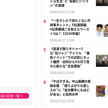
ショ生活”と“局部にシリコ
ン”の真相
2026/07/15 17:30
「一生テレビで見たくない不
祥事タレント」5位渡部建、
4位斉藤慎二を抑えたワース
ト3は？【2026年版】
2026/06/17 11:00
《見渡す限りタトゥー》
元“旧ジャニ”アイドル “異
色イベント”での近影にネッ
ト騒然…出所から4カ月で見
せた新たな“交友関係”
2026/06/23 18:05
「やばすぎる」中山美穂の実
妹女優 “独りよがりな差し
入れ”に「自分勝手にもほど
がある」と批判の声
著者の記事一覧へ
2024/07/12 19:58