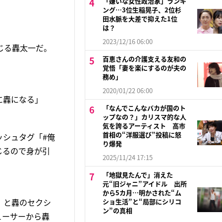
「嫌いな女性政治家」ランキ
ング…3位生稲晃子、2位杉
田水脈を大差で抑えた1位
は？
2023/12/16 06:00
じる轟太一だ。
百恵さんの介護支える友和の
覚悟「妻を楽にするのが夫の
務め」
2020/01/22 06:00
に轟になる」
「なんでこんなバカが国のト
ップなの？」カリスマ的な人
気を誇るアーティスト 高市
首相の“洋服選び”投稿に怒
ッシュタグ「#俺
り爆発
じるので身が引
2025/11/24 17:15
「地獄見たんで」消えた
元“旧ジャニ”アイドル 出所
から5カ月…明かされた“ム
」と轟のセクシ
ショ生活”と“局部にシリコ
ン”の真相
ューサーから轟