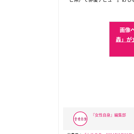
画像ペ
轟」が
『女性自身』編集部