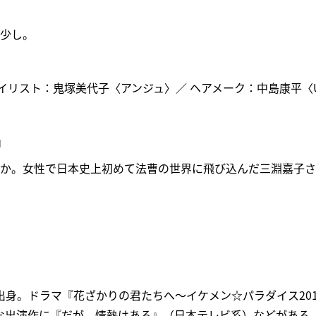
と少し。
イリスト：鬼塚美代子〈アンジュ〉／ ヘアメーク：中島康平〈UN
』
ほか。女性で日本史上初めて法曹の世界に飛び込んだ三淵嘉子
）
手県出身。ドラマ『花ざかりの君たちへ～イケメン☆パラダイス20
な出演作に『だが、情熱はある』（日本テレビ系）などがある