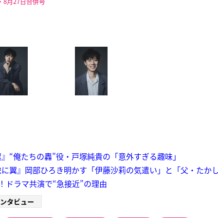
・8月27日合併号
』“俺たちの轟”役・戸塚純貴の「意外すぎる趣味」
虎に翼』岡部ひろき明かす「伊藤沙莉の気遣い」と「父・たか
！ドラマ共演で“急接近”の理由
ンタビュー