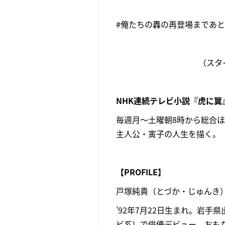
#俺たちの轟の再登場まであ
（スタ
NHK連続テレビ小説『虎に翼
毎週月～土曜朝8時から総合
主人公・寅子の人生を描く。
【PROFILE】
戸塚純貴（とづか・じゅんき
’92年7月22日生まれ。岩
ビ系）で俳優デビュー。おも