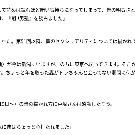
して読めば読むほど暗い気持ちになってしまって、轟の明るさ
、『魁!!男塾』を読みました」
くれた。第51回以降、轟のセクシュアリティについては描かれ
莉）が今は新潟にいますが、のちに東京へ戻ってきます。そこ
す。ちょっと年を取った轟がトラちゃんと会ってない期間に何
週（19日～）の轟の描かれ方に戸塚さんは感動したそう。
気に僕はちょっと心打たれました」