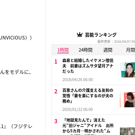
芸能ランキング
VICIOUS〉）
最終更新：2026/08/07 05
1時間
24時間
週間
月間
森泉と結婚したイケメン僧侶
夫 前妻はズムサタ望月アナ
さんをモデルに、
だった
2018/04/26 06:00
百恵さんの介護支える友和の
覚悟「妻を楽にするのが夫の
務め」
2020/01/22 06:00
「地獄見たんで」消えた
11』（フジテレ
元“旧ジャニ”アイドル 出所
から5カ月…明かされた“ム
。