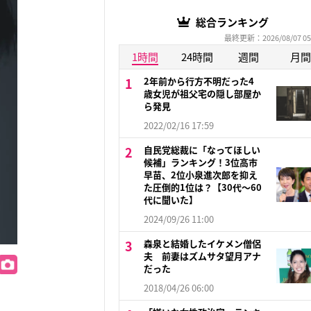
総合ランキング
最終更新：2026/08/07 05
1時間
24時間
週間
月間
2年前から行方不明だった4
歳女児が祖父宅の隠し部屋か
ら発見
2022/02/16 17:59
自民党総裁に「なってほしい
候補」ランキング！3位高市
早苗、2位小泉進次郎を抑え
た圧倒的1位は？【30代〜60
代に聞いた】
2024/09/26 11:00
森泉と結婚したイケメン僧侶
夫 前妻はズムサタ望月アナ
だった
2018/04/26 06:00