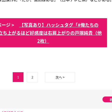
ージ >
【写真あり】ハッシュタグ「#俺たちの
立ち上がるほど好感度は右肩上がりの戸塚純貴（他
2枚）
1
2
次へ >