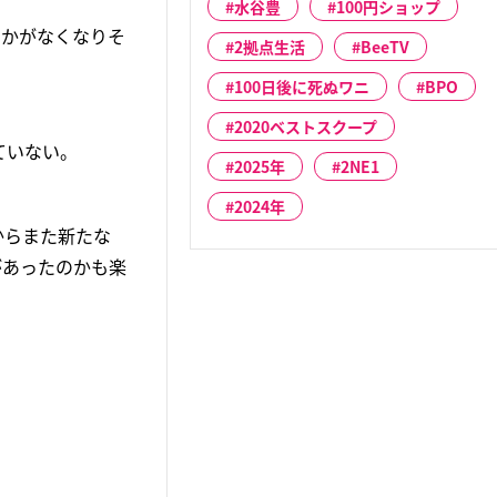
水谷豊
100円ショップ
とかがなくなりそ
2拠点生活
BeeTV
100日後に死ぬワニ
BPO
2020ベストスクープ
ていない。
2025年
2NE1
2024年
からまた新たな
があったのかも楽