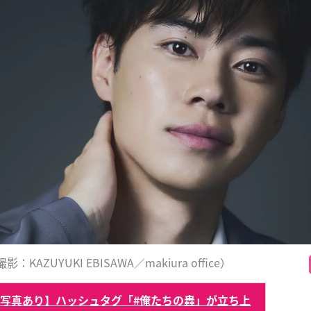
影：KAZUYUKI EBISAWA／makiura office）
【写真あり】ハッシュタグ「#俺たちの轟」が立ち上