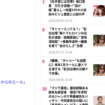
《左手首には包帯》坂口杏
里 万引き逮捕→“投げ
銭”暮らし→体重100キロ目
前のビジュ激変に心配の声
2026/08/05 19:10
「タトゥー入ってる？」“紅
白出場”朝ドラヒロインの近
影が波紋…結婚直後に“意味
深投稿”→事務所退所→離婚
を経て“自分らしさ”全開
2026/07/27 17:40
《離婚、“タトゥー”も話題
に》来年1月クールに連ドラ
主演する「紅白出場の元朝ド
ラ女優」
2026/08/06 16:00
しからのエール」
「マジで最低」服役経験ある
超有名経営者 懲役7年求刑
の元ジャンポケ斉藤被告をバ
ッサリ…不同意性交の疑いに
「多目的トイレ以下」と痛烈