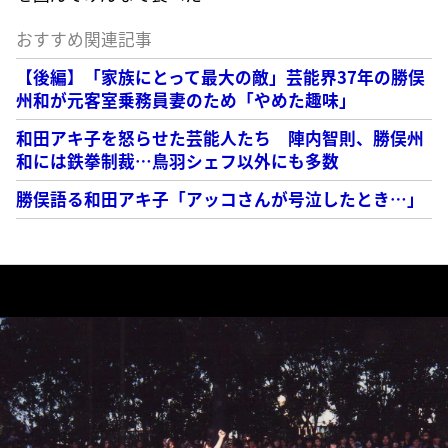
おすすめ関連記事
【後編】「家族にとって最大の敵」芸能界37年の勝俣
州和が元客室乗務員妻のため「やめた趣味」
和田アキ子を怒らせた芸能人たち 陣内智則、勝俣州
和には鉄拳制裁…鳥羽シェフ以外にも多数
勝俣語る和田アキ子「アッコさんが号泣したとき…」