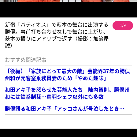
新宿「バティオス」で萩本の舞台に出演する
1/9
勝俣。事前打ち合わせなしで舞台に上がり、
萩本の振りにアドリブで返す（撮影：加治屋
誠）
おすすめ関連記事
【後編】「家族にとって最大の敵」芸能界37年の勝俣
州和が元客室乗務員妻のため「やめた趣味」
和田アキ子を怒らせた芸能人たち 陣内智則、勝俣州
和には鉄拳制裁…鳥羽シェフ以外にも多数
勝俣語る和田アキ子「アッコさんが号泣したとき…」