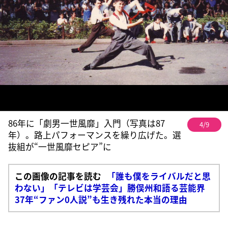
86年に「劇男一世風靡」入門（写真は87
4/9
年）。路上パフォーマンスを繰り広げた。選
抜組が“一世風靡セピア”に
この画像の記事を読む
「誰も僕をライバルだと思
わない」「テレビは学芸会」勝俣州和語る芸能界
37年“ファン0人説”も生き残れた本当の理由