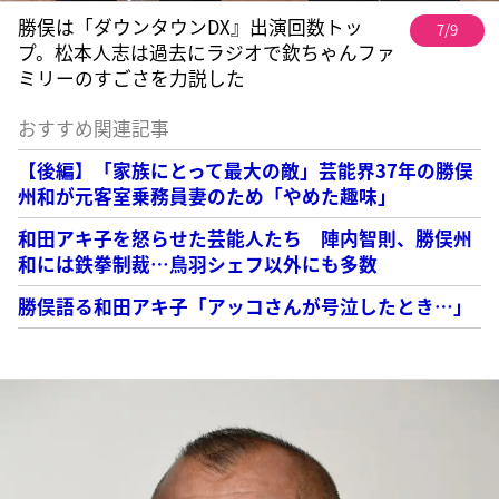
勝俣は「ダウンタウンDX』出演回数トッ
7/9
プ。松本人志は過去にラジオで欽ちゃんファ
ミリーのすごさを力説した
おすすめ関連記事
【後編】「家族にとって最大の敵」芸能界37年の勝俣
州和が元客室乗務員妻のため「やめた趣味」
和田アキ子を怒らせた芸能人たち 陣内智則、勝俣州
和には鉄拳制裁…鳥羽シェフ以外にも多数
勝俣語る和田アキ子「アッコさんが号泣したとき…」