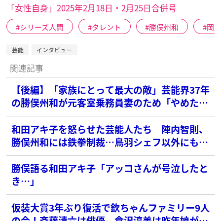
「女性自身」2025年2月18日・2月25日合併号
シリーズ人間
タレント
勝俣州和
岡
芸能
インタビュー
関連記事
【後編】「家族にとって最大の敵」芸能界37年
の勝俣州和が元客室乗務員妻のため「やめた趣
味」
和田アキ子を怒らせた芸能人たち 陣内智則、
勝俣州和には鉄拳制裁…鳥羽シェフ以外にも多
数
勝俣語る和田アキ子「アッコさんが号泣したと
き…」
仮装大賞3年ぶり復活で欽ちゃんファミリー9人
の今！斉藤清六は俳優、倉沢淳美は昨年娘がデ