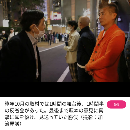
昨年10月の取材では1時間の舞台後、1時間半
6/9
の反省会があった。最後まで萩本の意見に真
摯に耳を傾け、見送っていた勝俣（撮影：加
治屋誠）