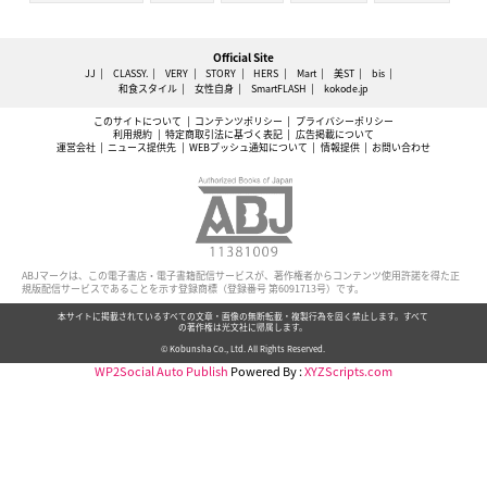
Official Site
JJ
CLASSY.
VERY
STORY
HERS
Mart
美ST
bis
和食スタイル
女性自身
SmartFLASH
kokode.jp
このサイトについて
コンテンツポリシー
プライバシーポリシー
利用規約
特定商取引法に基づく表記
広告掲載について
運営会社
ニュース提供先
WEBプッシュ通知について
情報提供
お問い合わせ
ABJマークは、この電子書店・電子書籍配信サービスが、著作権者からコンテンツ使用許諾を得た正
規版配信サービスであることを示す登録商標（登録番号 第6091713号）です。
本サイトに掲載されているすべての文章・画像の無断転載・複製行為を固く禁止します。すべて
の著作権は光文社に帰属します。
© Kobunsha Co., Ltd. All Rights Reserved.
WP2Social Auto Publish
Powered By :
XYZScripts.com