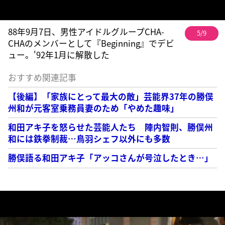
88年9月7日、男性アイドルグループCHA-
5/9
CHAのメンバーとして『Beginning』でデビ
ュー。'92年1月に解散した
おすすめ関連記事
【後編】「家族にとって最大の敵」芸能界37年の勝俣
州和が元客室乗務員妻のため「やめた趣味」
和田アキ子を怒らせた芸能人たち 陣内智則、勝俣州
和には鉄拳制裁…鳥羽シェフ以外にも多数
勝俣語る和田アキ子「アッコさんが号泣したとき…」