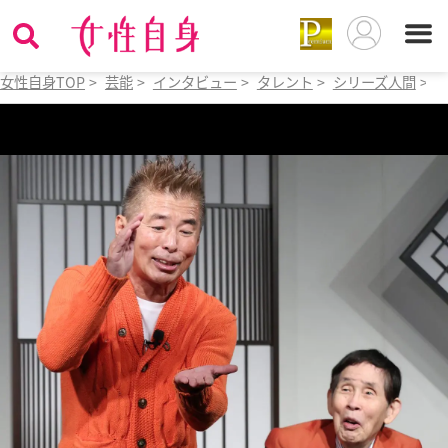
女性自身TOP
>
芸能
>
インタビュー
>
タレント
>
シリーズ人間
>