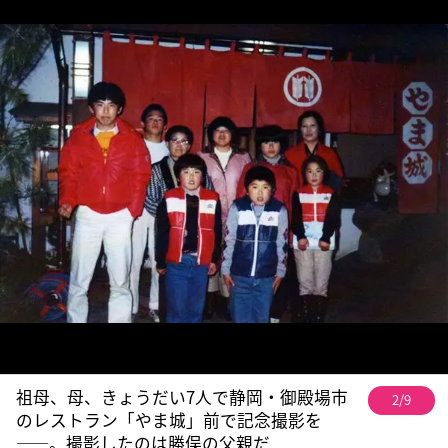
祖母、母、きょうだい7人で静岡・御殿場市
2/9
のレストラン「やま城」前で記念撮影を
――。撮影したのは勝俣の父親だ