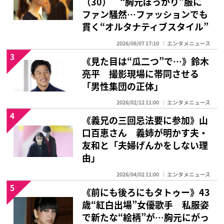
（30） “胸元ぽっかり”服に
ファン騒然…ファッションでも
貫く“オルタナティブスタイル”
2026/08/07 17:10
エンタメニュース
3
《見た目は“瓜二つ”で…》鈴木
亮平 撮影現場に帯同させる
「男性集団の正体」
2026/02/12 11:00
エンタメニュース
4
《義兄の三回忌法要に参加》山
口百恵さん 義姉が明かす夫・
友和と「夫婦げんかをしない理
由」
2026/04/02 11:00
エンタメニュース
5
《前にも後ろにもタトゥー》43
歳“紅白出場”女優歌手 私服姿
で新たな“絵柄”が…胸元にがっ