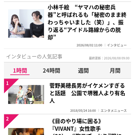
小林千絵 “ヤマハの秘密兵
器”と呼ばれるも「秘密のまま終
わっちゃいました（笑）」、振
り返る“アイドル路線からの脱
却”
2026/08/02 11:00
インタビュー
インタビューの人気記事
最終更新：2026/08/08 09:00
1時間
24時間
週間
月間
1
菅野美穂長男がイケメンすぎる
と話題 公園で堺雅人より有名
人
2018/05/24 16:00
エンタメニュース
2
《目のやり場に困る》
『VIVANT』女性歌手