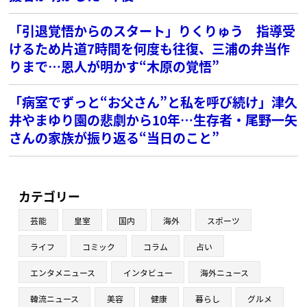
「引退覚悟からのスタート」りくりゅう 指導受
けるため片道7時間を何度も往復、三浦の弁当作
りまで…恩人が明かす“木原の覚悟”
「病室でずっと“お父さん”と私を呼び続け」津久
井やまゆり園の悲劇から10年…生存者・尾野一矢
さんの家族が振り返る“当日のこと”
カテゴリー
芸能
皇室
国内
海外
スポーツ
ライフ
コミック
コラム
占い
エンタメニュース
インタビュー
海外ニュース
韓流ニュース
美容
健康
暮らし
グルメ