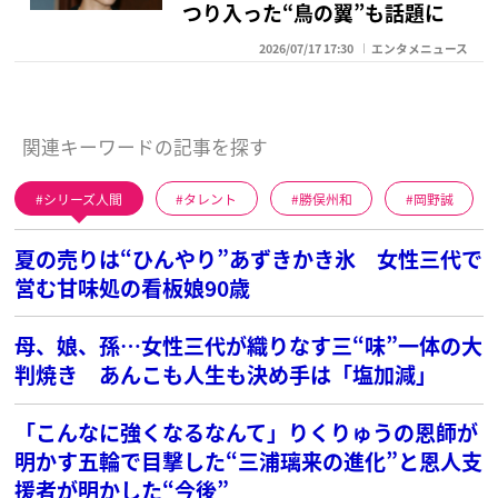
つり入った“鳥の翼”も話題に
2026/07/17 17:30
エンタメニュース
関連キーワードの記事を探す
シリーズ人間
タレント
勝俣州和
岡野誠
夏の売りは“ひんやり”あずきかき氷 女性三代で
営む甘味処の看板娘90歳
母、娘、孫…女性三代が織りなす三“味”一体の大
判焼き あんこも人生も決め手は「塩加減」
「こんなに強くなるなんて」りくりゅうの恩師が
明かす五輪で目撃した“三浦璃来の進化”と恩人支
援者が明かした“今後”