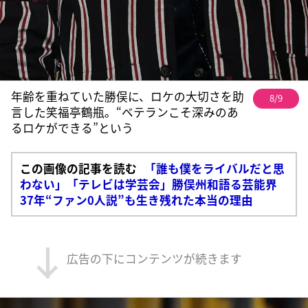
年齢を重ねていた勝俣に、ロケの大切さを助
8/9
言した笑福亭鶴瓶。“ベテランこそ深みのあ
るロケができる”という
この画像の記事を読む
「誰も僕をライバルだと思
わない」「テレビは学芸会」勝俣州和語る芸能界
37年“ファン0人説”も生き残れた本当の理由
広告の下にコンテンツが続きます