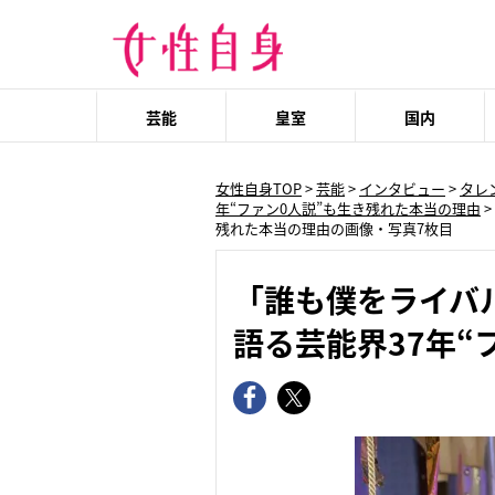
芸能
皇室
国内
女性自身TOP
>
芸能
>
インタビュー
>
タレ
年“ファン0人説”も生き残れた本当の理由
>
残れた本当の理由の画像・写真7枚目
「誰も僕をライバ
語る芸能界37年“