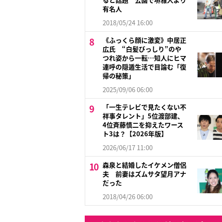
有名人
2018/05/24 16:00
《ふっくら顔に激変》中居正
広氏 “白髪びっしり”のや
つれ姿から一転…知人にヒマ
連呼の隠遁生活で目論む「復
帰の秘策」
2025/09/06 06:00
「一生テレビで見たくない不
祥事タレント」5位渡部建、
4位斉藤慎二を抑えたワース
ト3は？【2026年版】
2026/06/17 11:00
森泉と結婚したイケメン僧侶
夫 前妻はズムサタ望月アナ
だった
2018/04/26 06:00