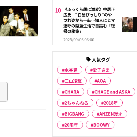
《ふっくら顔に激変》中居正
広氏 “白髪びっしり”のや
つれ姿から一転…知人にヒマ
連呼の隠遁生活で目論む「復
帰の秘策」
2025/09/06 06:00
人気タグ
水谷豊
愛子さま
三山凌輝
AOA
CHARA
CHAGE and ASKA
2ちゃんねる
2018年
BIGBANG
ANZEN漫才
20周年
BOOWY