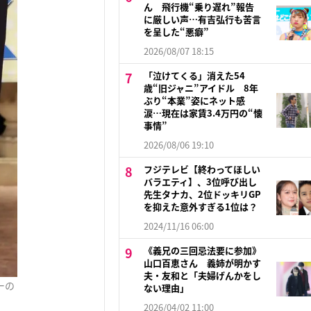
ん 飛行機“乗り遅れ”報告
に厳しい声…有吉弘行も苦言
を呈した“悪癖”
2026/08/07 18:15
「泣けてくる」消えた54
歳“旧ジャニ”アイドル 8年
ぶり“本業”姿にネット感
涙…現在は家賃3.4万円の“懐
事情”
2026/08/06 19:10
フジテレビ【終わってほしい
バラエティ】、3位呼び出し
先生タナカ、2位ドッキリGP
を抑えた意外すぎる1位は？
2024/11/16 06:00
《義兄の三回忌法要に参加》
山口百恵さん 義姉が明かす
夫・友和と「夫婦げんかをし
ーの
ない理由」
2026/04/02 11:00