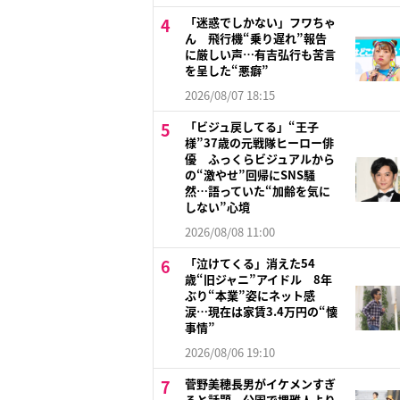
「迷惑でしかない」フワちゃ
ん 飛行機“乗り遅れ”報告
に厳しい声…有吉弘行も苦言
を呈した“悪癖”
2026/08/07 18:15
「ビジュ戻してる」“王子
様”37歳の元戦隊ヒーロー俳
優 ふっくらビジュアルから
の“激やせ”回帰にSNS騒
然…語っていた“加齢を気に
しない”心境
2026/08/08 11:00
「泣けてくる」消えた54
歳“旧ジャニ”アイドル 8年
ぶり“本業”姿にネット感
涙…現在は家賃3.4万円の“懐
事情”
2026/08/06 19:10
菅野美穂長男がイケメンすぎ
ると話題 公園で堺雅人より