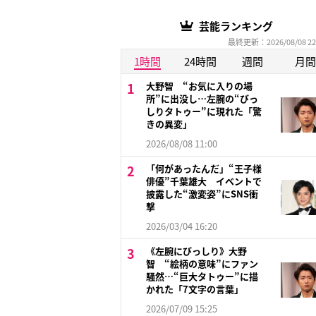
芸能ランキング
最終更新：2026/08/08 22
1時間
24時間
週間
月間
大野智 “お気に入りの場
所”に出没し…左腕の“びっ
しりタトゥー”に現れた「驚
きの異変」
2026/08/08 11:00
「何があったんだ」“王子様
俳優”千葉雄大 イベントで
披露した“激変姿”にSNS衝
撃
2026/03/04 16:20
《左腕にびっしり》大野
智 “絵柄の意味”にファン
騒然…“巨大タトゥー”に描
かれた「7文字の言葉」
2026/07/09 15:25