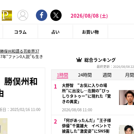
2026/08/08
(土)
コラム
占い
お買い物
勝俣州和語る芸能界37
年“ファン0人説”も生き
総合ランキング
最終更新：2026/08/08 22
1時間
24時間
週間
月間
」勝俣州和
大野智 “お気に入りの場
由
所”に出没し…左腕の“びっ
しりタトゥー”に現れた「驚
きの異変」
：2025/02/16 11:00
2026/08/08 11:00
「何があったんだ」“王子様
俳優”千葉雄大 イベントで
披露した“激変姿”にSNS衝