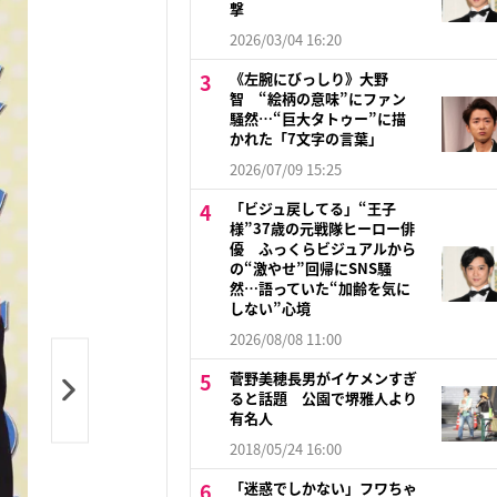
撃
2026/03/04 16:20
《左腕にびっしり》大野
智 “絵柄の意味”にファン
騒然…“巨大タトゥー”に描
かれた「7文字の言葉」
2026/07/09 15:25
「ビジュ戻してる」“王子
様”37歳の元戦隊ヒーロー俳
優 ふっくらビジュアルから
の“激やせ”回帰にSNS騒
然…語っていた“加齢を気に
しない”心境
2026/08/08 11:00
菅野美穂長男がイケメンすぎ
ると話題 公園で堺雅人より
有名人
2018/05/24 16:00
「迷惑でしかない」フワちゃ