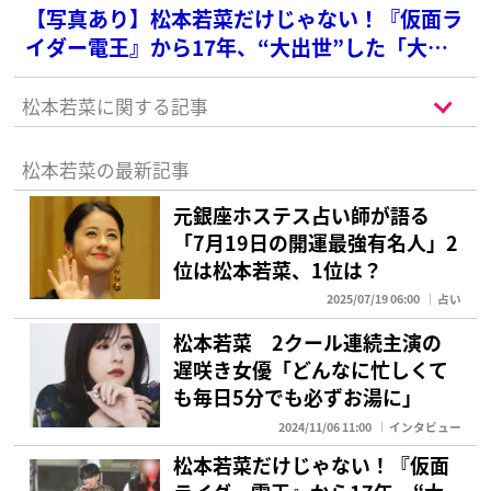
【写真あり】松本若菜だけじゃない！『仮面ラ
イダー電王』から17年、“大出世”した「大物
売れっ子俳優たち」
松本若菜に関する記事
松本若菜の最新記事
元銀座ホステス占い師が語る
「7月19日の開運最強有名人」2
位は松本若菜、1位は？
2025/07/19 06:00
占い
松本若菜 2クール連続主演の
遅咲き女優「どんなに忙しくて
も毎日5分でも必ずお湯に」
2024/11/06 11:00
インタビュー
松本若菜だけじゃない！『仮面