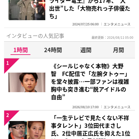
ライダー電王』から17年、“大
出世”した「大物売れっ子俳優た
ち」
2024/07/25 06:00
エンタメニュース
インタビューの人気記事
最終更新：2026/08/11 05:00
1時間
24時間
週間
月間
1
《シールじゃなく本物》大野
智 FC配信で「左腕タトゥー」
を堂々披露…一部ファンは複雑
胸中も突き進む“脱アイドルの
自由”
2026/08/10 17:00
エンタメニュース
2
「一生テレビで見たくない不祥
事タレント」3位田代まさし
氏、2位中居正広氏を抑えた1位