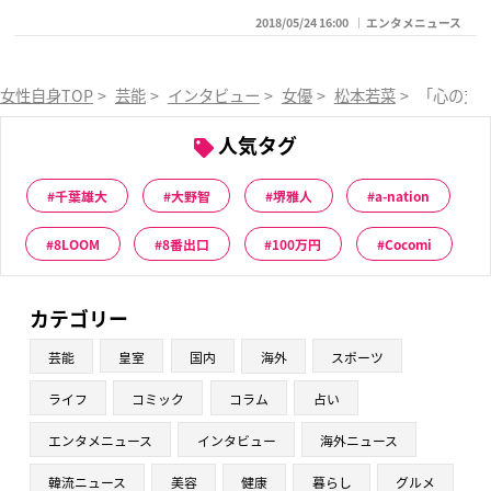
2018/05/24 16:00
エンタメニュース
女性自身TOP
>
芸能
>
インタビュー
>
女優
>
松本若菜
>
「心の支
人気タグ
千葉雄大
大野智
堺雅人
a-nation
8LOOM
8番出口
100万円
Cocomi
カテゴリー
芸能
皇室
国内
海外
スポーツ
ライフ
コミック
コラム
占い
エンタメニュース
インタビュー
海外ニュース
韓流ニュース
美容
健康
暮らし
グルメ