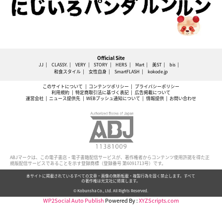
Official Site
JJ
CLASSY.
VERY
STORY
HERS
Mart
美ST
bis
和食スタイル
女性自身
SmartFLASH
kokode.jp
このサイトについて
コンテンツポリシー
プライバシーポリシー
利用規約
特定商取引法に基づく表記
広告掲載について
運営会社
ニュース提供先
WEBプッシュ通知について
情報提供
お問い合わせ
ABJマークは、この電子書店・電子書籍配信サービスが、著作権者からコンテンツ使用許諾を得た正
規版配信サービスであることを示す登録商標（登録番号 第6091713号）です。
本サイトに掲載されているすべての文章・画像の無断転載・複製行為を固く禁止します。すべて
の著作権は光文社に帰属します。
© Kobunsha Co., Ltd. All Rights Reserved.
WP2Social Auto Publish
Powered By :
XYZScripts.com