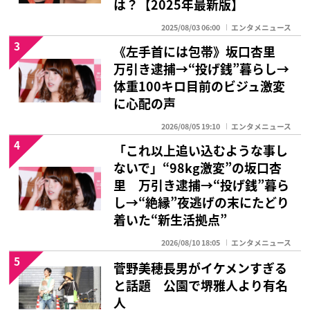
は？【2025年最新版】
2025/08/03 06:00
エンタメニュース
3
《左手首には包帯》坂口杏里
万引き逮捕→“投げ銭”暮らし→
体重100キロ目前のビジュ激変
に心配の声
2026/08/05 19:10
エンタメニュース
4
「これ以上追い込むような事し
ないで」“98kg激変”の坂口杏
里 万引き逮捕→“投げ銭”暮ら
し→“絶縁”夜逃げの末にたどり
着いた“新生活拠点”
2026/08/10 18:05
エンタメニュース
5
菅野美穂長男がイケメンすぎる
と話題 公園で堺雅人より有名
人