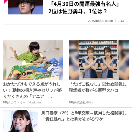
「4月30日の開運最強有名人」
2位は佐野勇斗、1位は？
2025/04/30 06:00
占い
おかたづけもできる点がうれし
「たばこ税なし」思わぬ朗報に
い！ 動物の鳴き声やセリフが盛
喫煙者が群がる新型タバコ
りだくさんの「アニア ...
PR(タカラトミー｜Hugkum)
PR(株式会社HAL)
川口春奈（29）と5年交際→破局した格闘家に
「責任逃れ」と批判があがるワケ