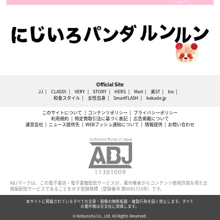
Official Site
JJ
CLASSY.
VERY
STORY
HERS
Mart
美ST
bis
和食スタイル
女性自身
SmartFLASH
kokode.jp
このサイトについて
コンテンツポリシー
プライバシーポリシー
利用規約
特定商取引法に基づく表記
広告掲載について
運営会社
ニュース提供先
WEBプッシュ通知について
情報提供
お問い合わせ
ABJマークは、この電子書店・電子書籍配信サービスが、著作権者からコンテンツ使用許諾を得た正
規版配信サービスであることを示す登録商標（登録番号 第6091713号）です。
本サイトに掲載されているすべての文章・画像の無断転載・複製行為を固く禁止します。すべて
の著作権は光文社に帰属します。
© Kobunsha Co., Ltd. All Rights Reserved.