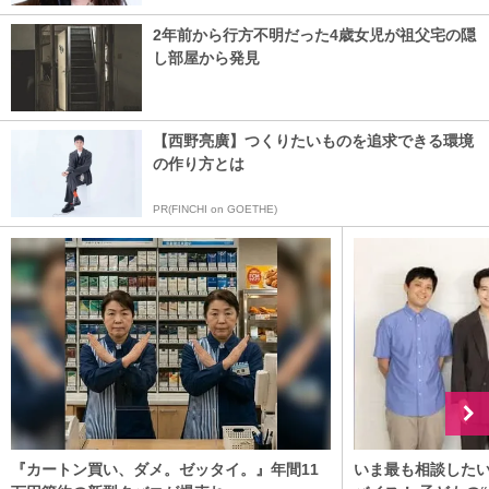
2年前から行方不明だった4歳女児が祖父宅の隠
し部屋から発見
【西野亮廣】つくりたいものを追求できる環境
の作り方とは
PR(FINCHI on GOETHE)
『カートン買い、ダメ。ゼッタイ。』年間11
いま最も相談した