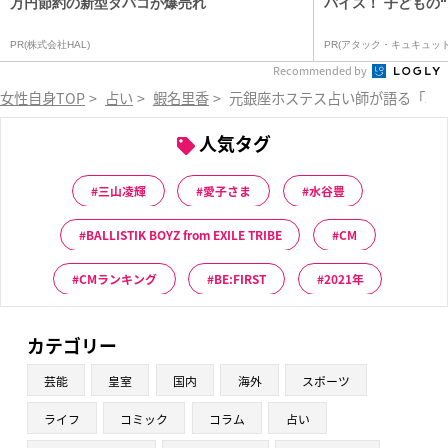
万円節約の新型タバコが爆売れ
バイス！ 子どもの“
PR(株式会社HAL)
PR(アタック・キュキュット｜
Recommended by
女性自身TOP
>
占い
>
蝦名里香
>
元銀座ホステス占い師が語る「3月
人気タグ
三山凌輝
愛子さま
水谷豊
BALLISTIK BOYZ from EXILE TRIBE
CM
CMランキング
BE:FIRST
2021年
カテゴリー
芸能
皇室
国内
海外
スポーツ
ライフ
コミック
コラム
占い