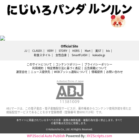
Official Site
JJ
CLASSY.
VERY
STORY
HERS
Mart
美ST
bis
和食スタイル
女性自身
SmartFLASH
kokode.jp
このサイトについて
コンテンツポリシー
プライバシーポリシー
利用規約
特定商取引法に基づく表記
広告掲載について
運営会社
ニュース提供先
WEBプッシュ通知について
情報提供
お問い合わせ
ABJマークは、この電子書店・電子書籍配信サービスが、著作権者からコンテンツ使用許諾を得た正
規版配信サービスであることを示す登録商標（登録番号 第6091713号）です。
本サイトに掲載されているすべての文章・画像の無断転載・複製行為を固く禁止します。すべて
の著作権は光文社に帰属します。
© Kobunsha Co., Ltd. All Rights Reserved.
WP2Social Auto Publish
Powered By :
XYZScripts.com