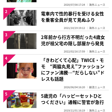
2020/07/08 17:24
海外ニュース
2
電車内で性的暴行を受ける女性
を乗客全員が見て見ぬふり
2021/10/19 19:12
海外ニュース
3
2年前から行方不明だった4歳女
児が祖父宅の隠し部屋から発見
2022/02/16 17:59
海外ニュース
4
「きわどくて心配」TWICE・モ
モ “両脇丸見え”ファッション
にファン沸騰…“だらしない”ド
レスも話題
2026/06/04 16:20
韓流ニュース
5
5歳児の「ハッピーセットひと
つください」通報に警官が急行
2019/11/01 16:19
海外ニュース