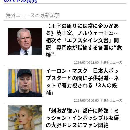
海外ニュースの最新記事
《王室の周りには常に企みがあ
る》英王室、ノルウェー王室…
相次ぐ「エプスタイン文書」問
題 専門家が指摘する各国の“危
機”
2026/03/05 11:00
海外ニュース
イーロン・マスク 日本人ポッ
プスターとの間に子供報道…ネ
ットで有力視される「3人の候
補」
2025/06/03 06:00
海外ニュース
「刺激が強い」都庁に降臨！ミ
ッション・インポッシブル女優
の大胆ドレスにファン悶絶