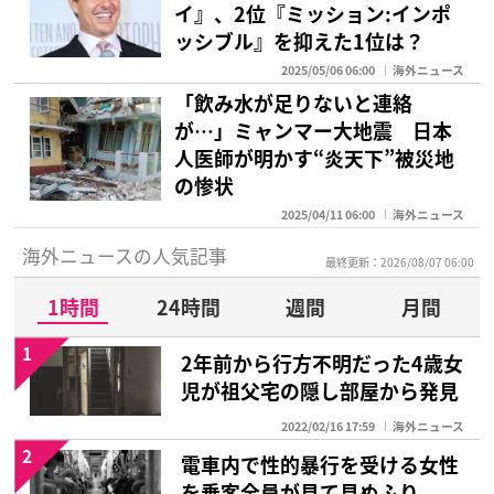
イ』、2位『ミッション:インポ
ッシブル』を抑えた1位は？
2025/05/06 06:00
海外ニュース
「飲み水が足りないと連絡
が…」ミャンマー大地震 日本
人医師が明かす“炎天下”被災地
の惨状
2025/04/11 06:00
海外ニュース
海外ニュースの人気記事
最終更新：2026/08/07 06:00
1時間
24時間
週間
月間
1
2年前から行方不明だった4歳女
児が祖父宅の隠し部屋から発見
2022/02/16 17:59
海外ニュース
2
電車内で性的暴行を受ける女性
を乗客全員が見て見ぬふり