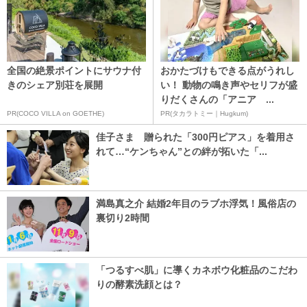
全国の絶景ポイントにサウナ付
おかたづけもできる点がうれし
きのシェア別荘を展開
い！ 動物の鳴き声やセリフが盛
りだくさんの「アニア ...
PR(COCO VILLA on GOETHE)
PR(タカラトミー｜Hugkum)
佳子さま 贈られた「300円ピアス」を着用さ
れて…“ケンちゃん”との絆が拓いた「...
満島真之介 結婚2年目のラブホ浮気！風俗店の
裏切り2時間
「つるすべ肌」に導くカネボウ化粧品のこだわ
りの酵素洗顔とは？