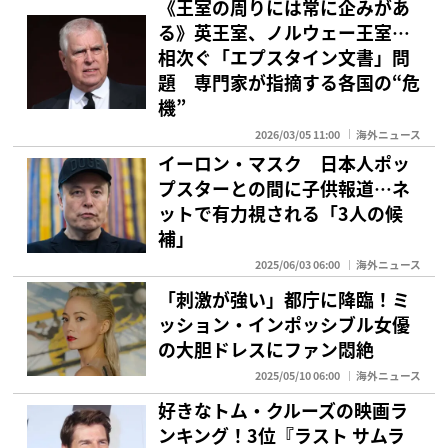
《王室の周りには常に企みがあ
る》英王室、ノルウェー王室…
相次ぐ「エプスタイン文書」問
題 専門家が指摘する各国の“危
機”
2026/03/05 11:00
海外ニュース
イーロン・マスク 日本人ポッ
プスターとの間に子供報道…ネ
ットで有力視される「3人の候
補」
2025/06/03 06:00
海外ニュース
「刺激が強い」都庁に降臨！ミ
ッション・インポッシブル女優
の大胆ドレスにファン悶絶
2025/05/10 06:00
海外ニュース
好きなトム・クルーズの映画ラ
ンキング！3位『ラスト サムラ