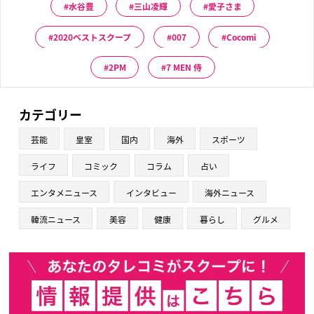
水谷豊
三山凌輝
愛子さま
2020ベストスクープ
007
Cocomi
2PM
7 MEN 侍
カテゴリー
芸能
皇室
国内
海外
スポーツ
ライフ
コミック
コラム
占い
エンタメニュース
インタビュー
海外ニュース
韓流ニュース
美容
健康
暮らし
グルメ