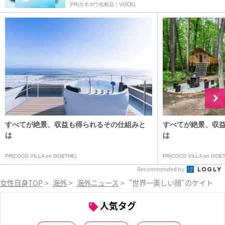
PR(カネボウ化粧品｜VOCE)
すべてが絶景、収益も得られるその仕組みと
すべてが絶景、収
は
は
PR(COCO VILLA on GOETHE)
PR(COCO VILLA on GOET
Recommended by
女性自身TOP
>
海外
>
海外ニュース
>
”世界一美しい顔”のケイト・
人気タグ