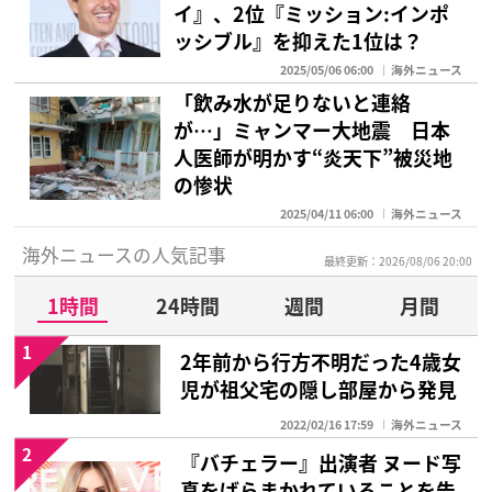
イ』、2位『ミッション:インポ
ッシブル』を抑えた1位は？
2025/05/06 06:00
海外ニュース
「飲み水が足りないと連絡
が…」ミャンマー大地震 日本
人医師が明かす“炎天下”被災地
の惨状
2025/04/11 06:00
海外ニュース
海外ニュースの人気記事
最終更新：2026/08/06 20:00
1時間
24時間
週間
月間
1
2年前から行方不明だった4歳女
児が祖父宅の隠し部屋から発見
2022/02/16 17:59
海外ニュース
2
『バチェラー』出演者 ヌード写
真をばらまかれていることを告