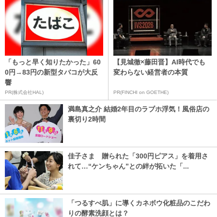
「もっと早く知りたかった」60
【見城徹×藤田晋】AI時代でも
0円→83円の新型タバコが大反
変わらない経営者の本質
響
PR(株式会社HAL)
PR(FINCHI on GOETHE)
満島真之介 結婚2年目のラブホ浮気！風俗店の
裏切り2時間
佳子さま 贈られた「300円ピアス」を着用さ
れて…“ケンちゃん”との絆が拓いた「...
「つるすべ肌」に導くカネボウ化粧品のこだわ
りの酵素洗顔とは？