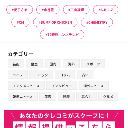
愛子さま
水谷豊
三山凌輝
A.B.C-Z
CM
BUMP OF CHICKEN
CHEMISTRY
72時間ホンネテレビ
カテゴリー
芸能
皇室
国内
海外
スポーツ
ライフ
コミック
コラム
占い
エンタメニュース
インタビュー
海外ニュース
韓流ニュース
美容
健康
暮らし
グルメ