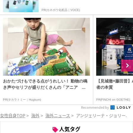
PR(カネボウ化粧品｜VOCE)
おかたづけもできる点がうれしい！ 動物の鳴
【見城徹×藤田晋】
き声やセリフが盛りだくさんの「アニア ...
者の本質
PR(タカラトミー｜Hugkum)
PR(FINCHI on GOETHE)
Recommended by
女性自身TOP
>
海外
>
海外ニュース
>
アンジェリーナ・ジョリー、
人気タグ