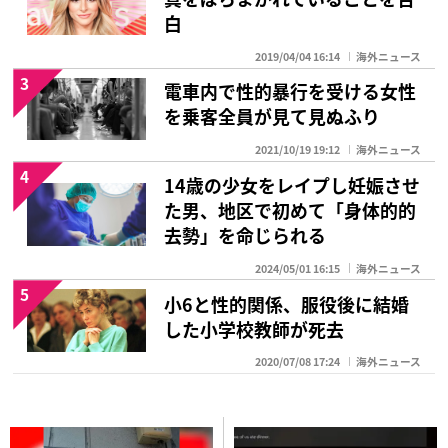
白
2019/04/04 16:14
海外ニュース
3
電車内で性的暴行を受ける女性
を乗客全員が見て見ぬふり
2021/10/19 19:12
海外ニュース
4
14歳の少女をレイプし妊娠させ
た男、地区で初めて「身体的的
去勢」を命じられる
2024/05/01 16:15
海外ニュース
5
小6と性的関係、服役後に結婚
した小学校教師が死去
2020/07/08 17:24
海外ニュース