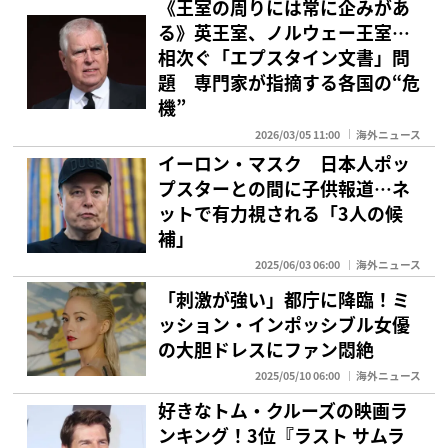
《王室の周りには常に企みがあ
る》英王室、ノルウェー王室…
相次ぐ「エプスタイン文書」問
題 専門家が指摘する各国の“危
機”
2026/03/05 11:00
海外ニュース
イーロン・マスク 日本人ポッ
プスターとの間に子供報道…ネ
ットで有力視される「3人の候
補」
2025/06/03 06:00
海外ニュース
「刺激が強い」都庁に降臨！ミ
ッション・インポッシブル女優
の大胆ドレスにファン悶絶
2025/05/10 06:00
海外ニュース
好きなトム・クルーズの映画ラ
ンキング！3位『ラスト サムラ