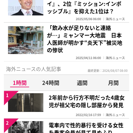
イ』、2位『ミッション:インポ
ッシブル』を抑えた1位は？
2025/05/06 06:00
海外ニュース
「飲み水が足りないと連絡
が…」ミャンマー大地震 日本
人医師が明かす“炎天下”被災地
の惨状
2025/04/11 06:00
海外ニュース
海外ニュースの人気記事
最終更新：2026/08/07 08:00
1時間
24時間
週間
月間
1
2年前から行方不明だった4歳女
児が祖父宅の隠し部屋から発見
2022/02/16 17:59
海外ニュース
2
電車内で性的暴行を受ける女性
を乗客全員が見て見ぬふり