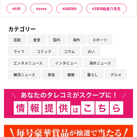
AIR
avex
ABEMA
3年B組金八先生
カテゴリー
芸能
皇室
国内
海外
スポーツ
ライフ
コミック
コラム
占い
エンタメニュース
インタビュー
海外ニュース
韓流ニュース
美容
健康
暮らし
グルメ