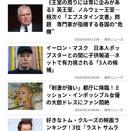
《王室の周りには常に企みがあ
る》英王室、ノルウェー王室…
相次ぐ「エプスタイン文書」問
題 専門家が指摘する各国の“危
機”
2026/03/05 11:00
海外ニュース
イーロン・マスク 日本人ポッ
プスターとの間に子供報道…ネ
ットで有力視される「3人の候
補」
2025/06/03 06:00
海外ニュース
「刺激が強い」都庁に降臨！ミ
ッション・インポッシブル女優
の大胆ドレスにファン悶絶
2025/05/10 06:00
海外ニュース
好きなトム・クルーズの映画ラ
ンキング！3位『ラスト サムラ