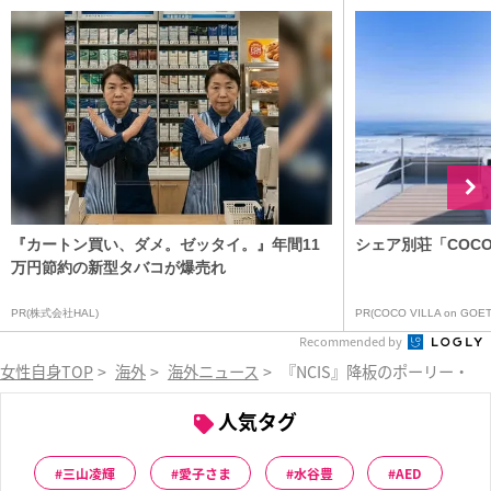
『カートン買い、ダメ。ゼッタイ。』年間11
シェア別荘「COCO V
万円節約の新型タバコが爆売れ
PR(株式会社HAL)
PR(COCO VILLA on GOET
Recommended by
女性自身TOP
>
海外
>
海外ニュース
>
『NCIS』降板のポーリー・
人気タグ
三山凌輝
愛子さま
水谷豊
AED