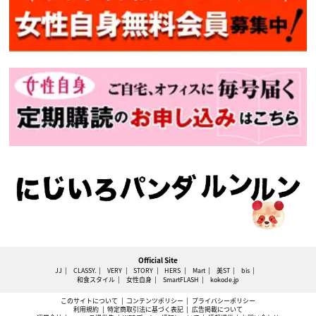
Official Site
JJ
CLASSY.
VERY
STORY
HERS
Mart
美ST
bis
和食スタイル
女性自身
SmartFLASH
kokode.jp
このサイトについて
コンテンツポリシー
プライバシーポリシー
利用規約
特定商取引法に基づく表記
広告掲載について