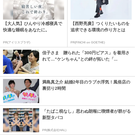
【大人気】ひんやり冷感寝具で
【西野亮廣】つくりたいものを
快適な睡眠をあなたに。
追求できる環境の作り方とは
PR(アイリスプラザ)
PR(FINCHI on GOETHE)
佳子さま 贈られた「300円ピアス」を着用さ
れて…“ケンちゃん”との絆が拓いた「...
満島真之介 結婚2年目のラブホ浮気！風俗店の
裏切り2時間
「たばこ税なし」思わぬ朗報に喫煙者が群がる
新型タバコ
PR(株式会社HAL)