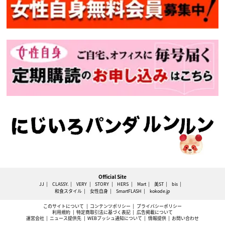
Official Site
JJ
CLASSY.
VERY
STORY
HERS
Mart
美ST
bis
和食スタイル
女性自身
SmartFLASH
kokode.jp
このサイトについて
コンテンツポリシー
プライバシーポリシー
利用規約
特定商取引法に基づく表記
広告掲載について
運営会社
ニュース提供先
WEBプッシュ通知について
情報提供
お問い合わせ