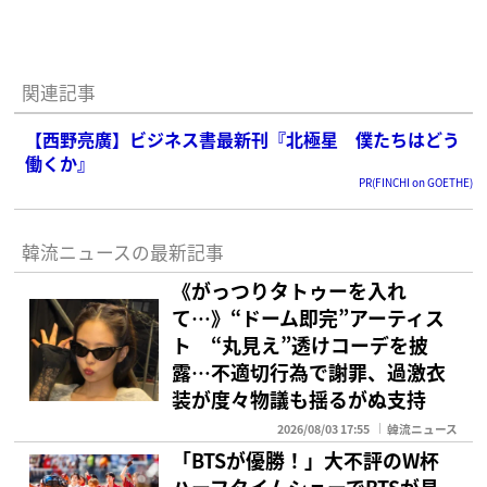
関連記事
【西野亮廣】ビジネス書最新刊『北極星 僕たちはどう
働くか』
PR(FINCHI on GOETHE)
韓流ニュースの最新記事
《がっつりタトゥーを入れ
て…》“ドーム即完”アーティス
ト “丸見え”透けコーデを披
露…不適切行為で謝罪、過激衣
装が度々物議も揺るがぬ支持
2026/08/03 17:55
韓流ニュース
「BTSが優勝！」大不評のW杯