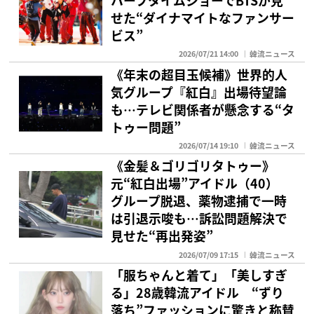
ハーフタイムショーでBTSが見
せた“ダイナマイトなファンサー
ビス”
2026/07/21 14:00
韓流ニュース
《年末の超目玉候補》世界的人
気グループ『紅白』出場待望論
も…テレビ関係者が懸念する“タ
トゥー問題”
2026/07/14 19:10
韓流ニュース
《金髪＆ゴリゴリタトゥー》
元“紅白出場”アイドル（40）
グループ脱退、薬物逮捕で一時
は引退示唆も…訴訟問題解決で
見せた“再出発姿”
2026/07/09 17:15
韓流ニュース
「服ちゃんと着て」「美しすぎ
る」28歳韓流アイドル “ずり
落ち”ファッションに驚きと称賛