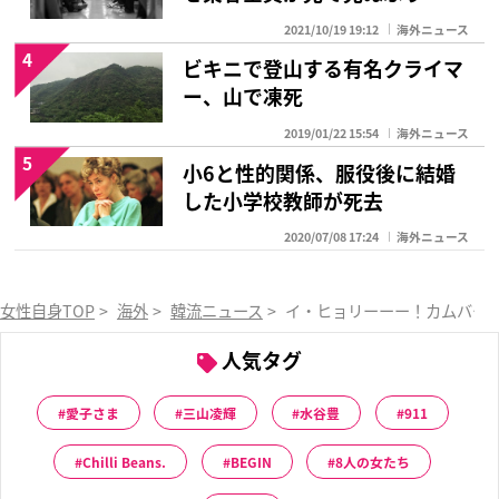
2021/10/19 19:12
海外ニュース
4
ビキニで登山する有名クライマ
ー、山で凍死
2019/01/22 15:54
海外ニュース
5
小6と性的関係、服役後に結婚
した小学校教師が死去
2020/07/08 17:24
海外ニュース
女性自身TOP
>
海外
>
韓流ニュース
>
イ・ヒョリーーー！カムバー
人気タグ
愛子さま
三山凌輝
水谷豊
911
Chilli Beans.
BEGIN
8人の女たち