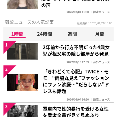
の声
2026/07/04 11:00
韓流ニュース
韓流ニュースの人気記事
最終更新：2026/08/09 10:00
1時間
24時間
週間
月間
1
2年前から行方不明だった4歳女
児が祖父宅の隠し部屋から発見
2022/02/16 17:59
海外ニュース
2
「きわどくて心配」TWICE・モ
モ “両脇丸見え”ファッション
にファン沸騰…“だらしない”ド
レスも話題
2026/06/04 16:20
韓流ニュース
3
電車内で性的暴行を受ける女性
を乗客全員が見て見ぬふり