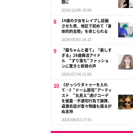
題に
2016/12/06 10:00
14歳の少女をレイプし妊娠
させた男、地区で初めて「身
体的的去勢」を命じられる
2024/05/01 16:15
「服ちゃんと着て」「美しす
ぎる」28歳韓流アイド
ル “ずり落ち”ファッショ
ンに驚きと称賛の声
2026/07/04 11:00
《がっつりタトゥーを入れ
て…》“ドーム即完”アーティ
スト “丸見え”透けコーデ
を披露…不適切行為で謝罪、
過激衣装が度々物議も揺るが
ぬ支持
2026/08/03 17:55