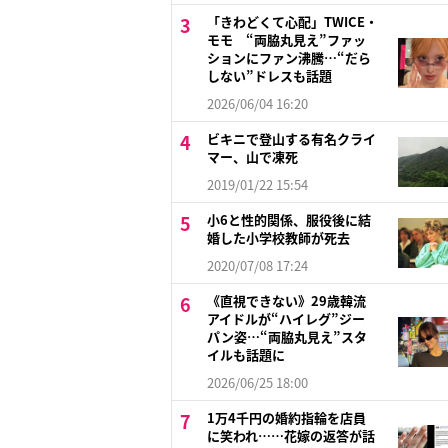
「きわどくて心配」TWICE・
モモ “両脇丸見え”ファッ
ションにファン沸騰…“だら
しない”ドレスも話題
2026/06/04 16:20
ビキニで登山する有名クライ
マー、山で凍死
2019/01/22 15:54
小6と性的関係、服役後に結
婚した小学校教師が死去
2020/07/08 17:24
《直視できない》29歳韓流
アイドルが“ハイレグ”ジー
パン姿…“両脇丸見え”スタ
イルも話題に
2026/06/25 18:00
1万4千円の婚約指輪を店員
に笑われ……花嫁の返答が話