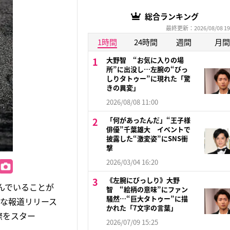
総合ランキング
最終更新：2026/08/08 19
1時間
24時間
週間
月間
大野智 “お気に入りの場
所”に出没し…左腕の“びっ
しりタトゥー”に現れた「驚
きの異変」
2026/08/08 11:00
「何があったんだ」“王子様
俳優”千葉雄大 イベントで
披露した“激変姿”にSNS衝
撃
2026/03/04 16:20
《左腕にびっしり》大野
んでいることが
智 “絵柄の意味”にファン
騒然…“巨大タトゥー”に描
式な報道リリース
かれた「7文字の言葉」
際をスター
2026/07/09 15:25