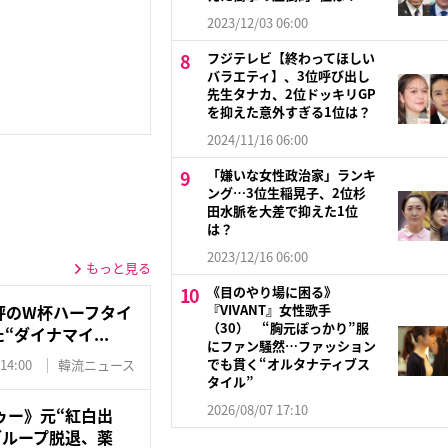
2023/12/03 06:00
フジテレビ【終わってほしい
バラエティ】、3位呼び出し
先生タナカ、2位ドッキリGP
を抑えた意外すぎる1位は？
2024/11/16 06:00
「嫌いな女性政治家」ランキ
ング…3位生稲晃子、2位杉
田水脈を大差で抑えた1位
は？
2023/12/16 06:00
もっと見る
《目のやり場に困る》
『VIVANT』女性歌手
評のW杯ハーフタイ
（30） “胸元ぽっかり”服
“ダイナマイ...
にファン騒然…ファッション
でも貫く“オルタナティブス
 14:00
韓流ニュース
タイル”
2026/08/07 17:10
ゥー》元“紅白出
グループ脱退、薬