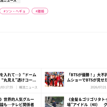
流ニュース
ソン・ヘギョ
離婚
を入れて…》“ドーム
「BTSが優勝！」大不
“丸見え”透けコー...
ムショーでBTSが見せた
/03 17:55
韓流ニュース
2026/07/21
》世界的人気グルー
《金髪＆ゴリゴリタト
論も…テレビ関係者
場”アイドル（40） 