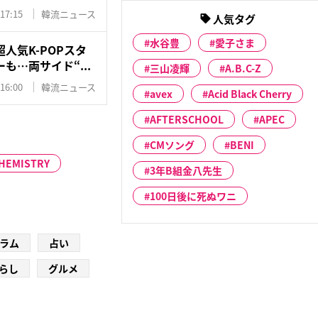
 17:15
韓流ニュース
人気タグ
水谷豊
愛子さま
人気K-POPスタ
も…両サイド“...
三山凌輝
A.B.C-Z
 16:00
韓流ニュース
avex
Acid Black Cherry
AFTERSCHOOL
APEC
CMソング
BENI
HEMISTRY
3年B組金八先生
100日後に死ぬワニ
ラム
占い
らし
グルメ