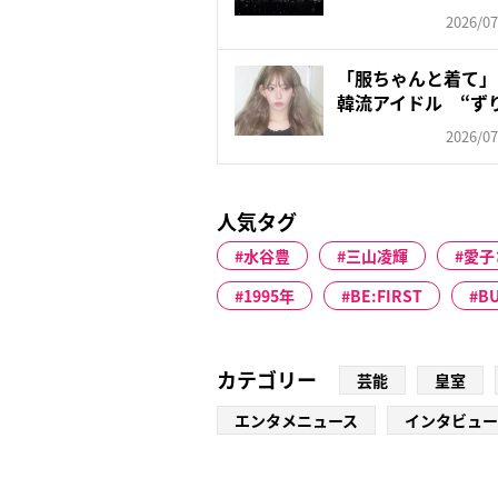
が懸...
2026/07
「服ちゃんと着て」
韓流アイドル “ず
ン...
2026/07
人気タグ
水谷豊
三山凌輝
愛子
1995年
BE:FIRST
BU
カテゴリー
芸能
皇室
エンタメニュース
インタビュー