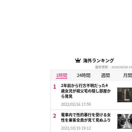
海外ランキング
最終更新：2026/08/08 19
1時間
24時間
週間
月間
2年前から行方不明だった4
歳女児が祖父宅の隠し部屋か
ら発見
2022/02/16 17:59
電車内で性的暴行を受ける女
性を乗客全員が見て見ぬふり
2021/10/19 19:12