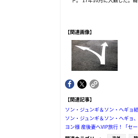
ト。'17年10月に入籍した。
【関連画像】
【関連記事】
ソン・ジュンギ＆ソン・ヘギョ
ソン・ジュンギ＆ソン・ヘギョ、
ヨン様 産後妻へVIP旅行！「セ