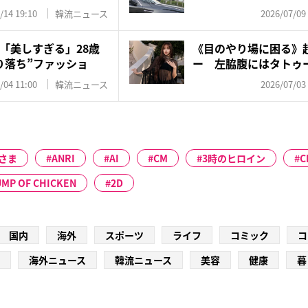
物...
/14 19:10
韓流ニュース
2026/07/09
「美しすぎる」28歳
《目のやり場に困る》超
り落ち”ファッショ
ー 左脇腹にはタトゥー
/04 11:00
韓流ニュース
2026/07/03
さま
ANRI
AI
CM
3時のヒロイン
C
MP OF CHICKEN
2D
国内
海外
スポーツ
ライフ
コミック
コ
海外ニュース
韓流ニュース
美容
健康
暮