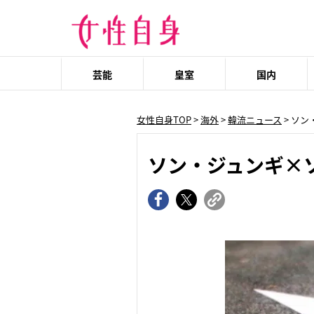
芸能
皇室
国内
女性自身TOP
>
海外
>
韓流ニュース
> ソ
ソン・ジュンギ×