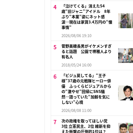
「泣けてくる」消えた54
歳“旧ジャニ”アイドル 8年
ぶり“本業”姿にネット感
涙…現在は家賃3.4万円の“懐
事情”
2026/08/06 19:10
菅野美穂長男がイケメンすぎ
ると話題 公園で堺雅人より
有名人
2018/05/24 16:00
「ビジュ戻してる」“王子
様”37歳の元戦隊ヒーロー俳
優 ふっくらビジュアルから
の“激やせ”回帰にSNS騒
然…語っていた“加齢を気に
しない”心境
2026/08/08 11:00
次の政権を取ってほしい党
3位 立憲民主、2位 維新を抑
えた衝撃の圧倒的1位は？