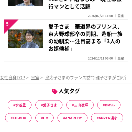
行マンとして活躍
2026/07/28 11:00
皇室
5
愛子さま 華道界のプリンス、
東大野球部卒の同期、造船一族
の幼馴染…注目高まる「3人の
お婿候補」
2024/12/11 06:00
皇室
女性自身TOP
>
皇室
>
皇太子さまのフランス訪問 雅子さまがご同行
人気タグ
水谷豊
愛子さま
三山凌輝
BMSG
CD-BOX
CM
ANARCHY
ANZEN漫才