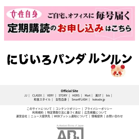
Official Site
JJ
CLASSY.
VERY
STORY
HERS
Mart
美ST
bis
和食スタイル
女性自身
SmartFLASH
kokode.jp
このサイトについて
コンテンツポリシー
プライバシーポリシー
利用規約
特定商取引法に基づく表記
広告掲載について
運営会社
ニュース提供先
WEBプッシュ通知について
情報提供
お問い合わせ