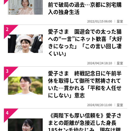
前で破局の過去…京都に別宅購
入の独身生活
2022/01/15 06:00
皇室
2
愛子さま 園遊会での太った猫
への“一言”にネット歓喜「大好
きになった」「この言い回し凄
くいい」
2024/04/24 18:10
皇室
3
愛子さま 終戦記念日に午前半
休を取得して御所で黙祷されて
いた…貫かれる「平和を人任せ
にしない」意志
2024/08/20 11:00
皇室
4
《両陛下も厚い信頼を》愛子さ
まとの距離が急接近した身長
185センチ幼なじみ 現在は銀