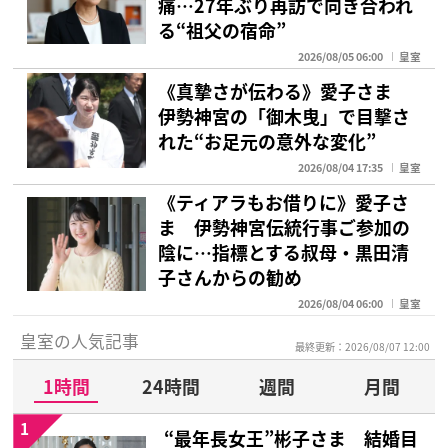
痛…27年ぶり再訪で向き合われ
る“祖父の宿命”
2026/08/05 06:00
皇室
《真摯さが伝わる》愛子さま
伊勢神宮の「御木曳」で目撃さ
れた“お足元の意外な変化”
2026/08/04 17:35
皇室
《ティアラもお借りに》愛子さ
ま 伊勢神宮伝統行事ご参加の
陰に…指標とする叔母・黒田清
子さんからの勧め
2026/08/04 06:00
皇室
皇室の人気記事
最終更新：2026/08/07 12:00
1時間
24時間
週間
月間
1
“最年長女王”彬子さま 結婚目