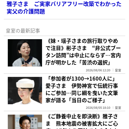
雅子さま ご実家バリアフリー改築でわかった
実父の介護問題
皇室の最新記事
《妹・瑶子さまの旅行取りやめ
で注目》彬子さま “非公式ブー
タン訪問”は中止にならず…宮内
庁が明かした「苦渋の選択」
2026/08/06 12:20
皇室
「参加者が1300→1600人に」
愛子さま 伊勢神宮で伝統行事
にご参加…同じ綱を曳いた文筆
家が語る「当日のご様子」
2026/08/05 18:10
皇室
《ご静養中止を即決断》雅子さ
ま 熊本地震の被害拡大にご心