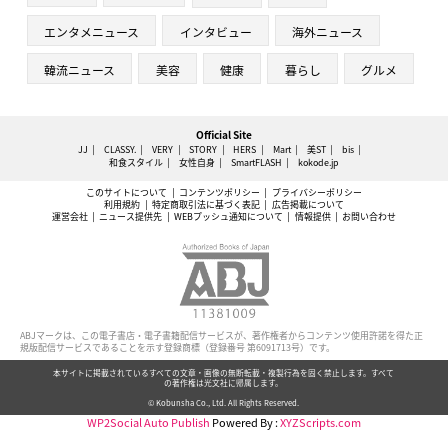
エンタメニュース
インタビュー
海外ニュース
韓流ニュース
美容
健康
暮らし
グルメ
Official Site
JJ
CLASSY.
VERY
STORY
HERS
Mart
美ST
bis
和食スタイル
女性自身
SmartFLASH
kokode.jp
このサイトについて
コンテンツポリシー
プライバシーポリシー
利用規約
特定商取引法に基づく表記
広告掲載について
運営会社
ニュース提供先
WEBプッシュ通知について
情報提供
お問い合わせ
ABJマークは、この電子書店・電子書籍配信サービスが、著作権者からコンテンツ使用許諾を得た正
規版配信サービスであることを示す登録商標（登録番号 第6091713号）です。
本サイトに掲載されているすべての文章・画像の無断転載・複製行為を固く禁止します。すべて
の著作権は光文社に帰属します。
© Kobunsha Co., Ltd. All Rights Reserved.
WP2Social Auto Publish
Powered By :
XYZScripts.com