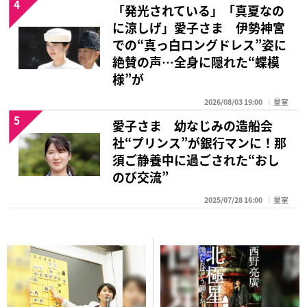
4
「発光されている」「真夏なの
に涼しげ」愛子さま 伊勢神宮
での“真っ白ロングドレス”姿に
絶賛の声…全身に隠れた“蝶模
様”が
2026/08/03 19:00
皇室
5
愛子さま 幼なじみの造船会
社“プリンス”が銀行マンに！那
須ご静養中に過ごされた“おし
のび交流”
2025/07/28 16:00
皇室