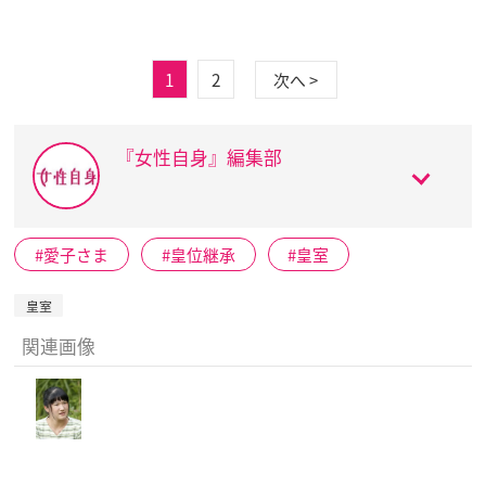
1
2
次へ >
『女性自身』編集部
愛子さま
皇位継承
皇室
皇室
関連画像