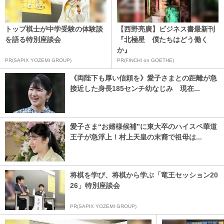
トップ棋士が中学受験の体験談
【西野亮廣】ビジネス書最新刊
を語る特別座談会
『北極星 僕たちはどう働く
か』
PR(SAPIX YOZEMI GROUP)
PR(FINCHI on GOETHE)
《両陛下も厚い信頼を》愛子さまとの距離が急
接近した身長185センチ幼なじみ 現在...
愛子さま“お婿様候補”に東大卒のハイスペ華道
王子が急浮上！村上天皇の末裔で祖母は...
将棋を学び、将棋から学ぶ「竜王セッション20
26」特別座談会
PR(SAPIX YOZEMI GROUP)