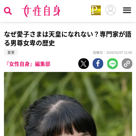
なぜ愛子さまは天皇になれない？専門家が語
る男尊女卑の歴史
皇室
投稿日：2020/02/07 11:00
『女性自身』編集部