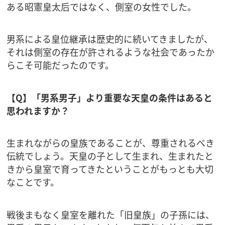
ある昭憲皇太后ではなく、側室の女性でした。
男系による皇位継承は歴史的に続いてきましたが、
それは側室の存在が許されるような社会であったか
らこそ可能だったのです。
【Q】「男系男子」より重要な天皇の条件はあると
思われますか？
生まれながらの皇族であることが、尊重されるべき
伝統でしょう。天皇の子として生まれ、生まれたと
きから皇室で育ってきたということがもっとも大切
なことです。
戦後まもなく皇室を離れた「旧皇族」の子孫には、