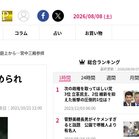
2026/08/08
(土)
コラム
占い
お買い物
庭上から…宮中三殿参拝
総合ランキング
最終更新：2026/08/08 07
められ
1時間
24時間
週間
月間
次の政権を取ってほしい党
3位 立憲民主、2位 維新を抑
えた衝撃の圧倒的1位は？
：2021/10/21 12:00
2023/12/03 06:00
菅野美穂長男がイケメンすぎ
ると話題 公園で堺雅人より
有名人
2018/05/24 16:00