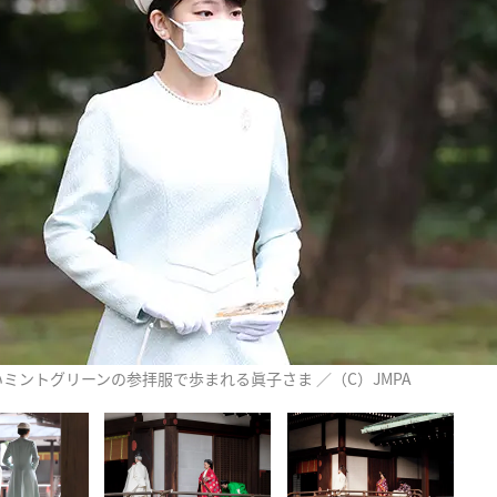
いミントグリーンの参拝服で歩まれる眞子さま ／（C）JMPA