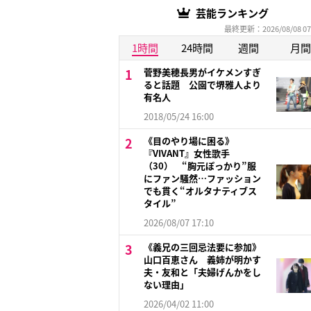
芸能ランキング
最終更新：2026/08/08 07
1時間
24時間
週間
月間
菅野美穂長男がイケメンすぎ
ると話題 公園で堺雅人より
有名人
2018/05/24 16:00
《目のやり場に困る》
『VIVANT』女性歌手
（30） “胸元ぽっかり”服
にファン騒然…ファッション
でも貫く“オルタナティブス
タイル”
2026/08/07 17:10
《義兄の三回忌法要に参加》
山口百恵さん 義姉が明かす
夫・友和と「夫婦げんかをし
ない理由」
2026/04/02 11:00