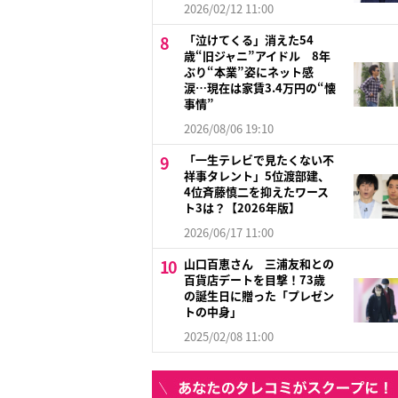
2026/02/12 11:00
「泣けてくる」消えた54
歳“旧ジャニ”アイドル 8年
ぶり“本業”姿にネット感
涙…現在は家賃3.4万円の“懐
事情”
2026/08/06 19:10
「一生テレビで見たくない不
祥事タレント」5位渡部建、
4位斉藤慎二を抑えたワース
ト3は？【2026年版】
2026/06/17 11:00
山口百恵さん 三浦友和との
百貨店デートを目撃！73歳
の誕生日に贈った「プレゼン
トの中身」
2025/02/08 11:00