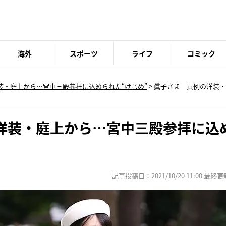
海外
スポーツ
ライフ
コミック
装・庭上から…宮中三殿参拝に込められた“けじめ”
>
眞子さま 異例の洋装・
洋装・庭上から…宮中三殿参拝に込
記事投稿日：2021/10/20 11:00 最終更新日