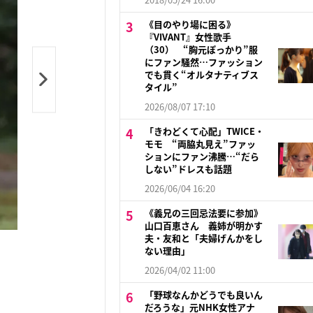
《目のやり場に困る》
『VIVANT』女性歌手
（30） “胸元ぽっかり”服
にファン騒然…ファッション
でも貫く“オルタナティブス
タイル”
2026/08/07 17:10
「きわどくて心配」TWICE・
モモ “両脇丸見え”ファッ
ションにファン沸騰…“だら
しない”ドレスも話題
2026/06/04 16:20
《義兄の三回忌法要に参加》
山口百恵さん 義姉が明かす
夫・友和と「夫婦げんかをし
ない理由」
2026/04/02 11:00
「野球なんかどうでも良いん
だろうな」元NHK女性アナ