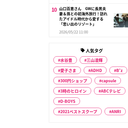
山口百恵さん GWに長男夫
妻＆孫との初海外旅行！訪れ
たアイドル時代から愛する
「思い出のリゾート」
2026/05/22 11:00
人気タグ
水谷豊
三山凌輝
愛子さま
ADHD
B'z
300円ショップ
capsule
3時のヒロイン
ABCテレビ
D-BOYS
2021ベストスクープ
ANRI