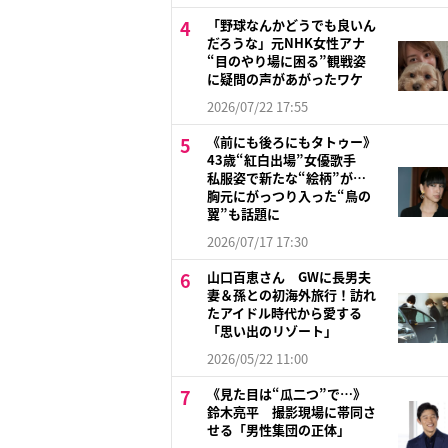
「野球なんかどうでも良いん
だろうな」元NHK女性アナ
“目のやり場に困る”観戦姿
に疑問の声があがったワケ
2026/07/22 17:55
《前にも後ろにもタトゥー》
43歳“紅白出場”女優歌手
私服姿で新たな“絵柄”が…
胸元にがっつり入った“鳥の
翼”も話題に
2026/07/17 17:30
山口百恵さん GWに長男夫
妻＆孫との初海外旅行！訪れ
たアイドル時代から愛する
「思い出のリゾート」
2026/05/22 11:00
《見た目は“瓜二つ”で…》
鈴木亮平 撮影現場に帯同さ
せる「男性集団の正体」