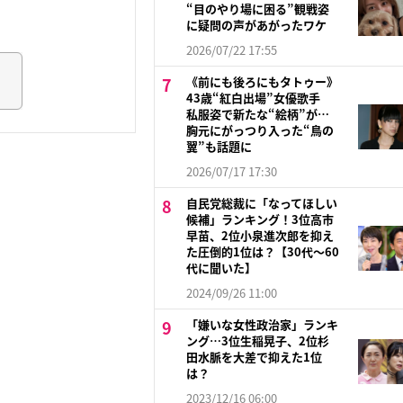
“目のやり場に困る”観戦姿
に疑問の声があがったワケ
2026/07/22 17:55
《前にも後ろにもタトゥー》
43歳“紅白出場”女優歌手
私服姿で新たな“絵柄”が…
胸元にがっつり入った“鳥の
翼”も話題に
2026/07/17 17:30
自民党総裁に「なってほしい
候補」ランキング！3位高市
早苗、2位小泉進次郎を抑え
た圧倒的1位は？【30代〜60
代に聞いた】
2024/09/26 11:00
「嫌いな女性政治家」ランキ
ング…3位生稲晃子、2位杉
田水脈を大差で抑えた1位
は？
2023/12/16 06:00