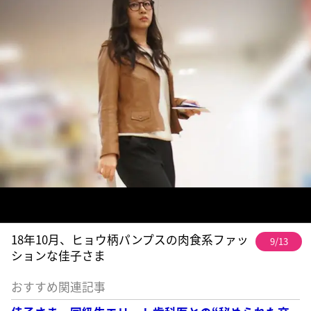
18年10月、ヒョウ柄パンプスの肉食系ファッ
9/13
ションな佳子さま
おすすめ関連記事