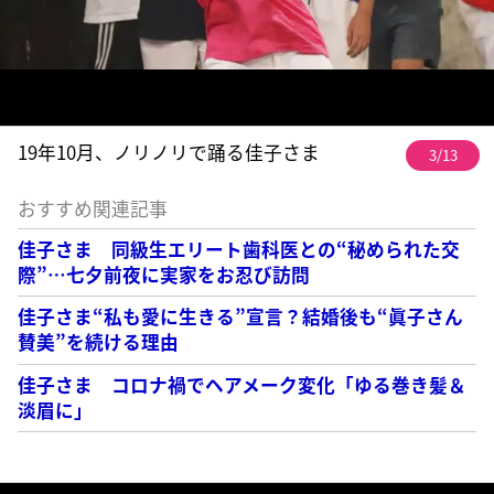
19年10月、ノリノリで踊る佳子さま
3/13
おすすめ関連記事
佳子さま 同級生エリート歯科医との“秘められた交
際”…七夕前夜に実家をお忍び訪問
佳子さま“私も愛に生きる”宣言？結婚後も“眞子さん
賛美”を続ける理由
佳子さま コロナ禍でヘアメーク変化「ゆる巻き髪＆
淡眉に」