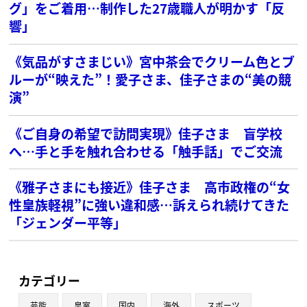
グ」をご着用…制作した27歳職人が明かす「反
響」
《気品がすさまじい》宮中茶会でクリーム色とブ
ルーが“映えた”！愛子さま、佳子さまの“美の競
演”
《ご自身の希望で訪問実現》佳子さま 盲学校
へ…手と手を触れ合わせる「触手話」でご交流
《雅子さまにも接近》佳子さま 高市政権の“女
性皇族軽視”に強い違和感…訴えられ続けてきた
「ジェンダー平等」
カテゴリー
芸能
皇室
国内
海外
スポーツ