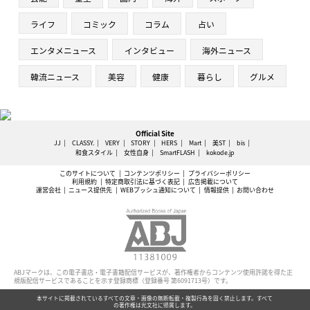
ライフ
コミック
コラム
占い
エンタメニュース
インタビュー
海外ニュース
韓流ニュース
美容
健康
暮らし
グルメ
Official Site
JJ
CLASSY.
VERY
STORY
HERS
Mart
美ST
bis
和食スタイル
女性自身
SmartFLASH
kokode.jp
このサイトについて
コンテンツポリシー
プライバシーポリシー
利用規約
特定商取引法に基づく表記
広告掲載について
運営会社
ニュース提供先
WEBプッシュ通知について
情報提供
お問い合わせ
ABJマークは、この電子書店・電子書籍配信サービスが、著作権者からコンテンツ使用許諾を得た正
規版配信サービスであることを示す登録商標（登録番号 第6091713号）です。
本サイトに掲載されているすべての文章・画像の無断転載・複製行為を固く禁止します。すべて
の著作権は光文社に帰属します。