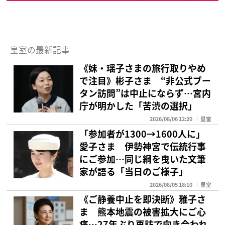
皇室の最新記事
《妹・瑶子さまの旅行取りやめ
で注目》彬子さま “非公式ブー
タン訪問”は中止にならず…宮内
庁が明かした「苦渋の選択」
2026/08/06 12:20
皇室
「参加者が1300→1600人に」
愛子さま 伊勢神宮で伝統行事
にご参加…同じ綱を曳いた文筆
家が語る「当日のご様子」
2026/08/05 18:10
皇室
《ご静養中止を即決断》雅子さ
ま 熊本地震の被害拡大にご心
痛…27年ぶり再訪で向き合われ