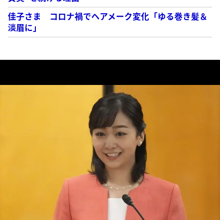
佳子さま コロナ禍でヘアメーク変化「ゆる巻き髪＆
淡眉に」