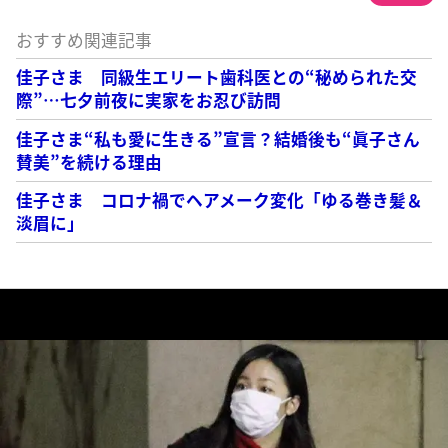
おすすめ関連記事
佳子さま 同級生エリート歯科医との“秘められた交
際”…七夕前夜に実家をお忍び訪問
佳子さま“私も愛に生きる”宣言？結婚後も“眞子さん
賛美”を続ける理由
佳子さま コロナ禍でヘアメーク変化「ゆる巻き髪＆
淡眉に」