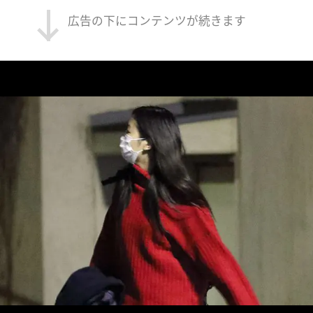
広告の下にコンテンツが続きます