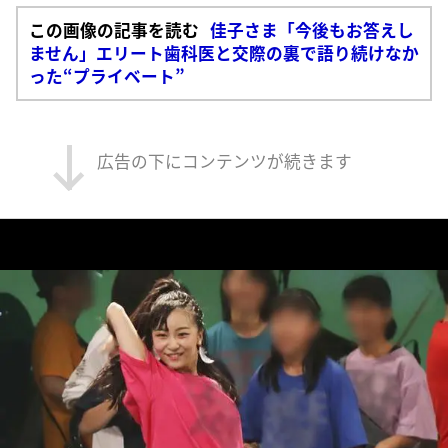
この画像の記事を読む
佳子さま「今後もお答えし
ません」エリート歯科医と交際の裏で語り続けなか
った“プライベート”
広告の下にコンテンツが続きます