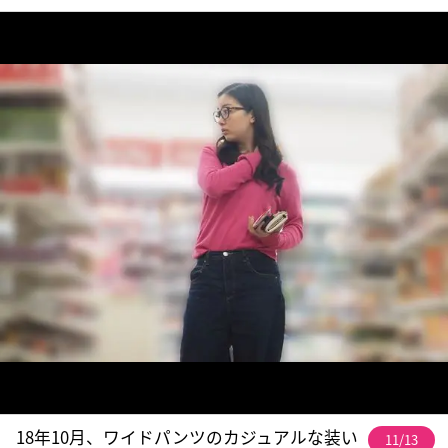
18年10月、ワイドパンツのカジュアルな装い
11/13