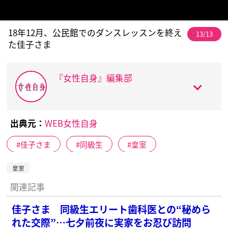
18年12月、公民館でのダンスレッスンを終え
13/13
た佳子さま
『女性自身』編集部
出典元：
WEB女性自身
佳子さま
同級生
皇室
皇室
関連記事
佳子さま 同級生エリート歯科医との“秘めら
れた交際”…七夕前夜に実家をお忍び訪問