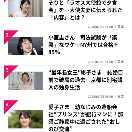
そりと「ラオス大使館で夕食
会」を…大使夫妻に伝えられた
「内容」とは？
2026/02/14 11:00
皇室
2
小室圭さん 司法試験が「楽
勝」なワケ…NY州では合格率
85％
2021/07/20 11:00
皇室
3
“最年長女王”彬子さま 結婚目
前で破局の過去…京都に別宅購
入の独身生活
2022/01/15 06:00
皇室
4
愛子さま 幼なじみの造船会
社“プリンス”が銀行マンに！那
須ご静養中に過ごされた“おし
のび交流”