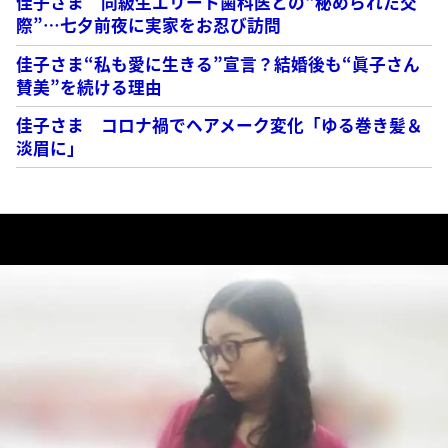
佳子さま 同級生エリート歯科医との“秘められた交
際”…七夕前夜に実家をお忍び訪問
佳子さま“私も愛に生きる”宣言？結婚後も“眞子さん
賛美”を続ける理由
佳子さま コロナ禍でヘアメーク変化「ゆる巻き髪＆
淡眉に」