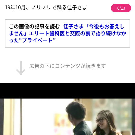
19年10月、ノリノリで踊る佳子さま
6/13
この画像の記事を読む
佳子さま「今後もお答えし
ません」エリート歯科医と交際の裏で語り続けなか
った“プライベート”
広告の下にコンテンツが続きます