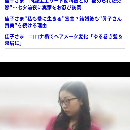
佳子さま 同級生エリート歯科医との“秘められた交
際”…七夕前夜に実家をお忍び訪問
佳子さま“私も愛に生きる”宣言？結婚後も“眞子さん
賛美”を続ける理由
佳子さま コロナ禍でヘアメーク変化「ゆる巻き髪＆
淡眉に」