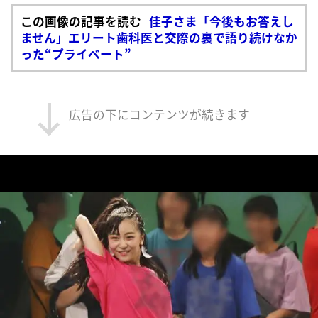
この画像の記事を読む
佳子さま「今後もお答えし
ません」エリート歯科医と交際の裏で語り続けなか
った“プライベート”
広告の下にコンテンツが続きます