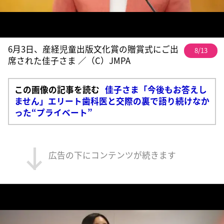
6月3日、産経児童出版文化賞の贈賞式にご出
8/13
席された佳子さま ／（C）JMPA
この画像の記事を読む
佳子さま「今後もお答えし
ません」エリート歯科医と交際の裏で語り続けなか
った“プライベート”
広告の下にコンテンツが続きます