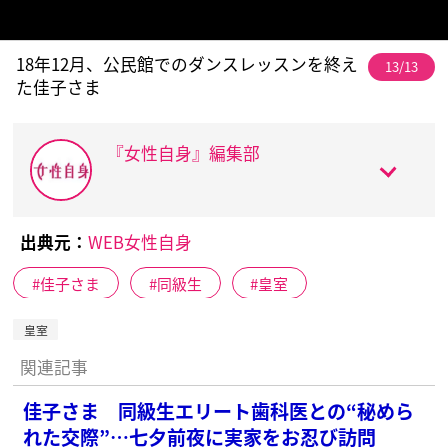
18年12月、公民館でのダンスレッスンを終え
13/13
た佳子さま
『女性自身』編集部
出典元：
WEB女性自身
佳子さま
同級生
皇室
皇室
関連記事
佳子さま 同級生エリート歯科医との“秘めら
れた交際”…七夕前夜に実家をお忍び訪問