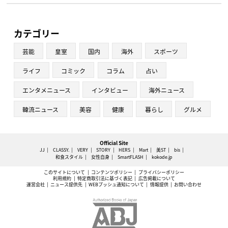
カテゴリー
芸能
皇室
国内
海外
スポーツ
ライフ
コミック
コラム
占い
エンタメニュース
インタビュー
海外ニュース
韓流ニュース
美容
健康
暮らし
グルメ
Official Site
JJ
CLASSY.
VERY
STORY
HERS
Mart
美ST
bis
和食スタイル
女性自身
SmartFLASH
kokode.jp
このサイトについて
コンテンツポリシー
プライバシーポリシー
利用規約
特定商取引法に基づく表記
広告掲載について
運営会社
ニュース提供先
WEBプッシュ通知について
情報提供
お問い合わせ