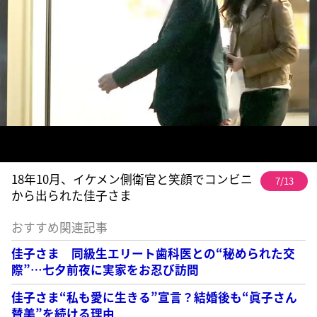
18年10月、イケメン側衛官と笑顔でコンビニ
7/13
から出られた佳子さま
おすすめ関連記事
佳子さま 同級生エリート歯科医との“秘められた交
際”…七夕前夜に実家をお忍び訪問
佳子さま“私も愛に生きる”宣言？結婚後も“眞子さん
賛美”を続ける理由