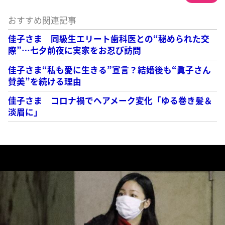
おすすめ関連記事
佳子さま 同級生エリート歯科医との“秘められた交
際”…七夕前夜に実家をお忍び訪問
佳子さま“私も愛に生きる”宣言？結婚後も“眞子さん
賛美”を続ける理由
佳子さま コロナ禍でヘアメーク変化「ゆる巻き髪＆
淡眉に」