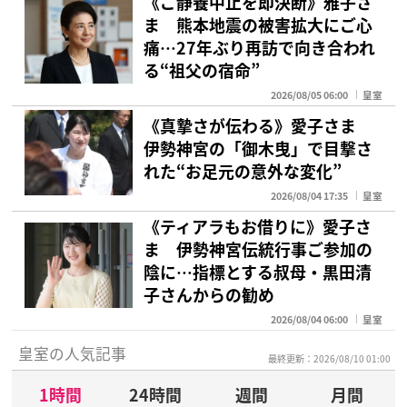
《ご静養中止を即決断》雅子さ
ま 熊本地震の被害拡大にご心
痛…27年ぶり再訪で向き合われ
る“祖父の宿命”
2026/08/05 06:00
皇室
《真摯さが伝わる》愛子さま
伊勢神宮の「御木曳」で目撃さ
れた“お足元の意外な変化”
2026/08/04 17:35
皇室
《ティアラもお借りに》愛子さ
ま 伊勢神宮伝統行事ご参加の
陰に…指標とする叔母・黒田清
子さんからの勧め
2026/08/04 06:00
皇室
皇室の人気記事
最終更新：2026/08/10 01:00
1時間
24時間
週間
月間