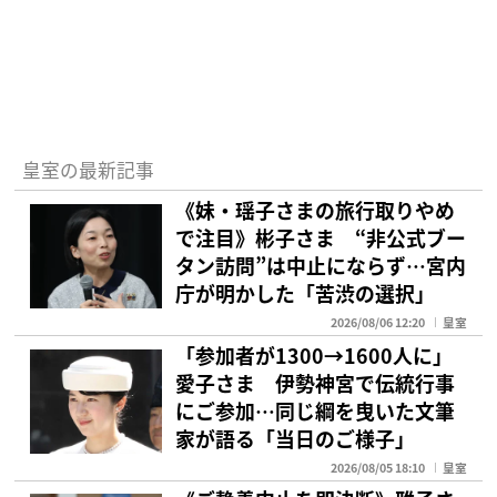
皇室の最新記事
《妹・瑶子さまの旅行取りやめ
で注目》彬子さま “非公式ブー
タン訪問”は中止にならず…宮内
庁が明かした「苦渋の選択」
2026/08/06 12:20
皇室
「参加者が1300→1600人に」
愛子さま 伊勢神宮で伝統行事
にご参加…同じ綱を曳いた文筆
家が語る「当日のご様子」
2026/08/05 18:10
皇室