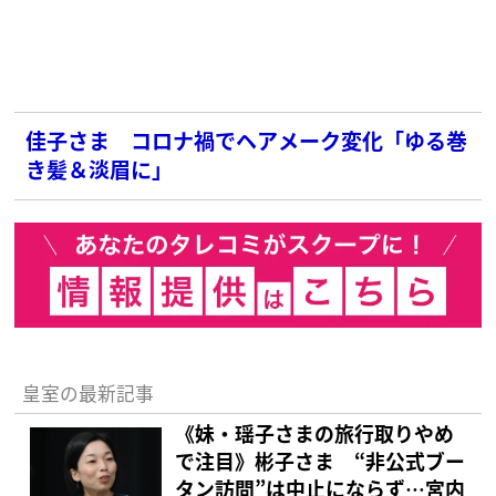
佳子さま コロナ禍でヘアメーク変化「ゆる巻
き髪＆淡眉に」
皇室の最新記事
《妹・瑶子さまの旅行取りやめ
で注目》彬子さま “非公式ブー
タン訪問”は中止にならず…宮内