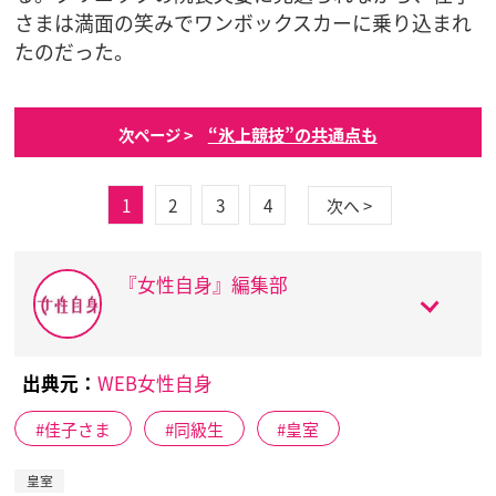
さまは満面の笑みでワンボックスカーに乗り込まれ
たのだった。
“氷上競技”の共通点も
次ページ >
1
2
3
4
次へ >
『女性自身』編集部
出典元：
WEB女性自身
佳子さま
同級生
皇室
皇室