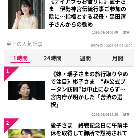
《ティアラもお借りに》愛子さ
ま 伊勢神宮伝統行事ご参加の
陰に…指標とする叔母・黒田清
子さんからの勧め
2026/08/04 06:00
皇室
皇室の人気記事
最終更新：2026/08/07 16:00
1時間
24時間
週間
月間
1
《妹・瑶子さまの旅行取りやめ
で注目》彬子さま “非公式ブ
ータン訪問”は中止にならず…
宮内庁が明かした「苦渋の選
択」
2026/08/06 12:20
皇室
2
愛子さま 終戦記念日に午前半
休を取得して御所で黙祷されて