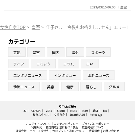
2023/03/15 06:00
皇室
女性自身TOP
>
皇室
>
佳子さま「今後もお答えしません」エリート歯
カテゴリー
芸能
皇室
国内
海外
スポーツ
ライフ
コミック
コラム
占い
エンタメニュース
インタビュー
海外ニュース
韓流ニュース
美容
健康
暮らし
グルメ
Official Site
JJ
CLASSY.
VERY
STORY
HERS
Mart
美ST
bis
和食スタイル
女性自身
SmartFLASH
kokode.jp
このサイトについて
コンテンツポリシー
プライバシーポリシー
利用規約
特定商取引法に基づく表記
広告掲載について
運営会社
ニュース提供先
WEBプッシュ通知について
情報提供
お問い合わせ