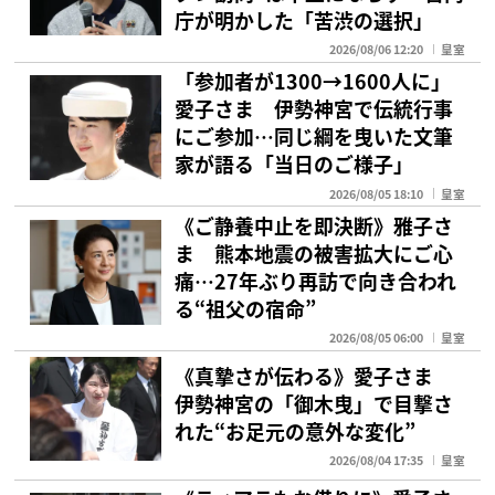
庁が明かした「苦渋の選択」
2026/08/06 12:20
皇室
「参加者が1300→1600人に」
愛子さま 伊勢神宮で伝統行事
にご参加…同じ綱を曳いた文筆
家が語る「当日のご様子」
2026/08/05 18:10
皇室
《ご静養中止を即決断》雅子さ
ま 熊本地震の被害拡大にご心
痛…27年ぶり再訪で向き合われ
る“祖父の宿命”
2026/08/05 06:00
皇室
《真摯さが伝わる》愛子さま
伊勢神宮の「御木曳」で目撃さ
れた“お足元の意外な変化”
2026/08/04 17:35
皇室