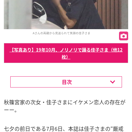
Aさんの両親から見送られて笑顔の佳子さま
【写真あり】19年10月、ノリノリで踊る佳子さま（他12
枚）
目次
秋篠宮家の次女・佳子さまにイケメン恋人の存在が
ーー。
七夕の前日である7月6日、本誌は佳子さまの“厳戒