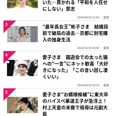
いた…貫かれる「平和を人任せ
にしない」意志
2024/08/20 11:00
皇室
3
“最年長女王”彬子さま 結婚目
前で破局の過去…京都に別宅購
入の独身生活
2022/01/15 06:00
皇室
4
愛子さま 園遊会での太った猫
への“一言”にネット歓喜「大好
きになった」「この言い回し凄
くいい」
2024/04/24 18:10
皇室
5
愛子さま“お婿様候補”に東大卒
のハイスペ華道王子が急浮上！
村上天皇の末裔で祖母は元副大
臣