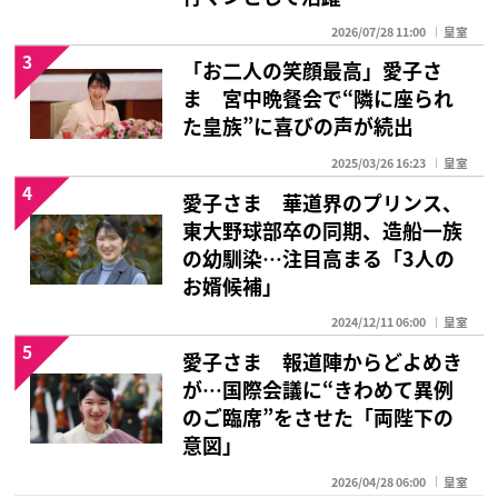
2026/07/28 11:00
皇室
3
「お二人の笑顔最高」愛子さ
ま 宮中晩餐会で“隣に座られ
た皇族”に喜びの声が続出
2025/03/26 16:23
皇室
4
愛子さま 華道界のプリンス、
東大野球部卒の同期、造船一族
の幼馴染…注目高まる「3人の
お婿候補」
2024/12/11 06:00
皇室
5
愛子さま 報道陣からどよめき
が…国際会議に“きわめて異例
のご臨席”をさせた「両陛下の
意図」
2026/04/28 06:00
皇室