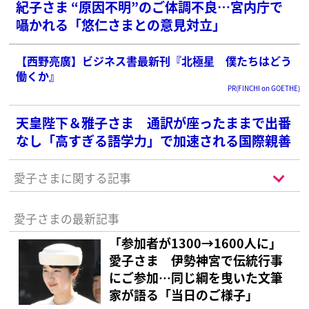
紀子さま “原因不明”のご体調不良…宮内庁で
囁かれる「悠仁さまとの意見対立」
【西野亮廣】ビジネス書最新刊『北極星 僕たちはどう
働くか』
PR(FINCHI on GOETHE)
天皇陛下＆雅子さま 通訳が座ったままで出番
なし「高すぎる語学力」で加速される国際親善
愛子さまに関する記事
愛子さまの最新記事
「参加者が1300→1600人に」
愛子さま 伊勢神宮で伝統行事
にご参加…同じ綱を曳いた文筆
家が語る「当日のご様子」