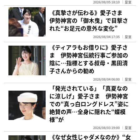
2026/08/05 18:10
皇室
《真摯さが伝わる》愛子さま
伊勢神宮の「御木曳」で目撃さ
れた“お足元の意外な変化”
2026/08/04 17:35
皇室
《ティアラもお借りに》愛子さ
ま 伊勢神宮伝統行事ご参加の
陰に…指標とする叔母・黒田清
子さんからの勧め
2026/08/04 06:00
皇室
「発光されている」「真夏なの
に涼しげ」愛子さま 伊勢神宮
での“真っ白ロングドレス”姿に
絶賛の声…全身に隠れた“蝶模
様”が
2026/08/03 19:00
皇室
《なぜ女性じゃダメなのか》“女