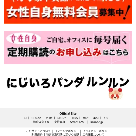
Official Site
JJ
CLASSY.
VERY
STORY
HERS
Mart
美ST
bis
和食スタイル
女性自身
SmartFLASH
kokode.jp
このサイトについて
コンテンツポリシー
プライバシーポリシー
利用規約
特定商取引法に基づく表記
広告掲載について