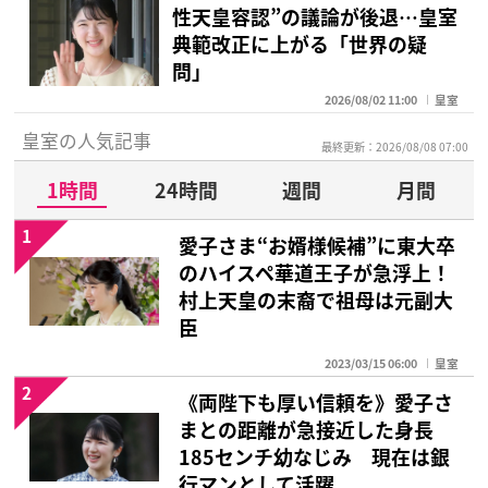
性天皇容認”の議論が後退…皇室
典範改正に上がる「世界の疑
問」
2026/08/02 11:00
皇室
皇室の人気記事
最終更新：2026/08/08 07:00
1時間
24時間
週間
月間
1
愛子さま“お婿様候補”に東大卒
のハイスペ華道王子が急浮上！
村上天皇の末裔で祖母は元副大
臣
2023/03/15 06:00
皇室
2
《両陛下も厚い信頼を》愛子さ
まとの距離が急接近した身長
185センチ幼なじみ 現在は銀
行マンとして活躍