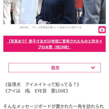
4月14日、「オール学習院の集い」に参加された愛子さま
【写真あり】愛子さまが10年間ご愛用されたものと同タイ
プの水筒（他28枚）
目次
《盲導犬 アイメイトって知ってる？》
《アイは I私 EYE目 愛LOVE》
そんなメッセージボードが置かれた一角を訪れられ