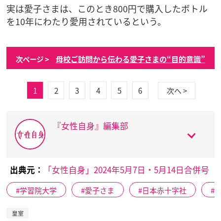
実は愛子さまは、このとき800円で購入したボトル
を10年にわたり愛用されているという。
母校ご訪問から伝わる愛子さまの“目的意識”
次ページ >
1
2
3
4
5
6
次へ >
『女性自身』編集部
出典元：
「女性自身」2024年5月7日・5月14日合併号
学習院大学
愛子さま
日本赤十字社
皇室