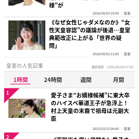
様”が
2026/08/03 19:00
皇室
《なぜ女性じゃダメなのか》“女
性天皇容認”の議論が後退…皇室
典範改正に上がる「世界の疑
問」
2026/08/02 11:00
皇室
皇室の人気記事
最終更新：2026/08/08 07:00
1時間
24時間
週間
月間
1
愛子さま“お婿様候補”に東大卒
のハイスペ華道王子が急浮上！
村上天皇の末裔で祖母は元副大
臣
2023/03/15 06:00
皇室
2