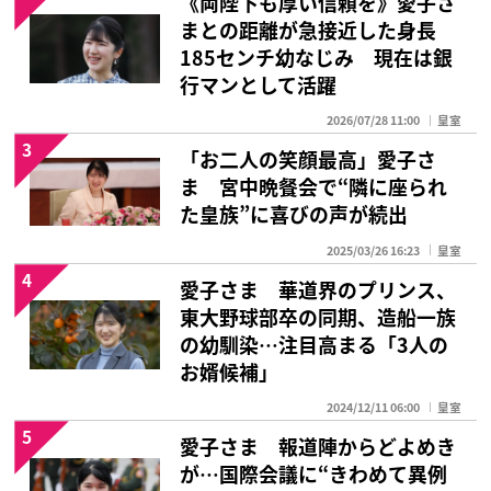
《両陛下も厚い信頼を》愛子さ
まとの距離が急接近した身長
185センチ幼なじみ 現在は銀
行マンとして活躍
2026/07/28 11:00
皇室
3
「お二人の笑顔最高」愛子さ
ま 宮中晩餐会で“隣に座られ
た皇族”に喜びの声が続出
2025/03/26 16:23
皇室
4
愛子さま 華道界のプリンス、
東大野球部卒の同期、造船一族
の幼馴染…注目高まる「3人の
お婿候補」
2024/12/11 06:00
皇室
5
愛子さま 報道陣からどよめき
が…国際会議に“きわめて異例