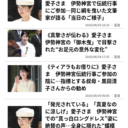
愛子さま 伊勢神宮で伝統行事
にご参加…同じ綱を曳いた文筆
家が語る「当日のご様子」
2026/08/05 18:10
皇室
《真摯さが伝わる》愛子さま
伊勢神宮の「御木曳」で目撃さ
れた“お足元の意外な変化”
2026/08/04 17:35
皇室
《ティアラもお借りに》愛子さ
ま 伊勢神宮伝統行事ご参加の
陰に…指標とする叔母・黒田清
子さんからの勧め
2026/08/04 06:00
皇室
「発光されている」「真夏なの
に涼しげ」愛子さま 伊勢神宮
での“真っ白ロングドレス”姿に
絶賛の声…全身に隠れた“蝶模