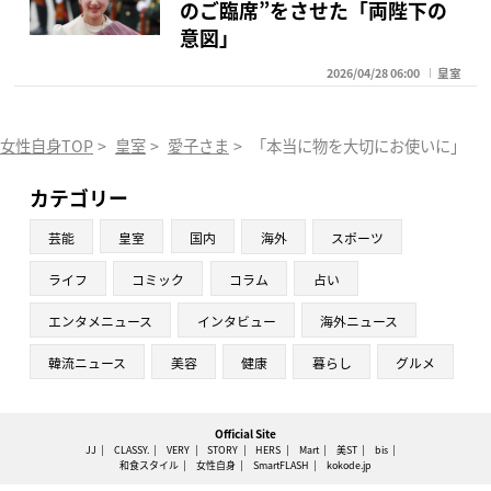
のご臨席”をさせた「両陛下の
意図」
2026/04/28 06:00
皇室
女性自身TOP
>
皇室
>
愛子さま
>
「本当に物を大切にお使いに」愛子
カテゴリー
芸能
皇室
国内
海外
スポーツ
ライフ
コミック
コラム
占い
エンタメニュース
インタビュー
海外ニュース
韓流ニュース
美容
健康
暮らし
グルメ
Official Site
JJ
CLASSY.
VERY
STORY
HERS
Mart
美ST
bis
和食スタイル
女性自身
SmartFLASH
kokode.jp