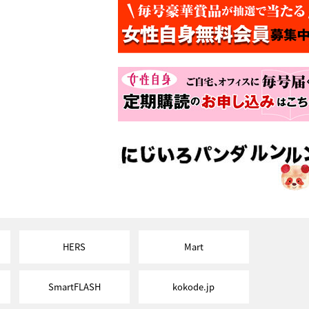
HERS
Mart
SmartFLASH
kokode.jp