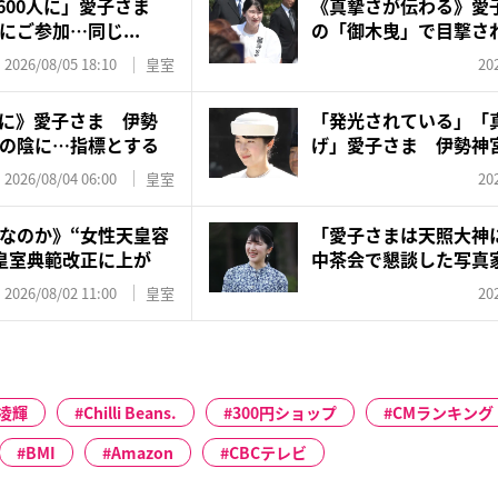
1600人に」愛子さま
《真摯さが伝わる》愛
ご参加…同じ...
の「御木曳」で目撃さ
な...
2026/08/05 18:10
皇室
20
に》愛子さま 伊勢
「発光されている」「
の陰に…指標とする
げ」愛子さま 伊勢神
グド...
2026/08/04 06:00
皇室
20
なのか》“女性天皇容
「愛子さまは天照大神
皇室典範改正に上が
中茶会で懇談した写真
ら...
2026/08/02 11:00
皇室
20
凌輝
Chilli Beans.
300円ショップ
CMランキング
BMI
Amazon
CBCテレビ