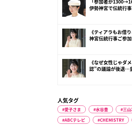
「参加者が1300→
伊勢神宮で伝統行事に
《ティアラもお借り
神宮伝統行事ご参加
叔母...
《なぜ女性じゃダメ
認”の議論が後退…
る...
人気タグ
愛子さま
水谷豊
三山
ABCテレビ
CHEMISTRY