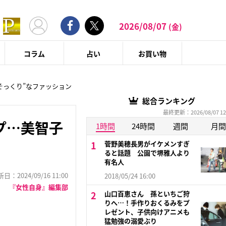
2026/08/07
(金)
コラム
占い
お買い物
そっくり”なファッション
総合ランキング
最終更新：2026/08/07 12
プ…美智子
1時間
24時間
週間
月間
菅野美穂長男がイケメンすぎ
ると話題 公園で堺雅人より
有名人
：2024/09/16 11:00
2018/05/24 16:00
『女性自身』編集部
山口百恵さん 孫といちご狩
りへ…！手作りおくるみをプ
レゼント、子供向けアニメも
猛勉強の溺愛ぶり