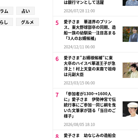
は銀行マンとして活躍
ラム
占い
2026/07/28 11:00
愛子さま 華道界のプリン
らし
グルメ
ス、東大野球部卒の同期、造
船一族の幼馴染…注目高まる
「3人のお婿候補」
2024/12/11 06:00
愛子さま“お婿様候補”に東
大卒のハイスペ華道王子が急
浮上！村上天皇の末裔で祖母
は元副大臣
2023/03/15 06:00
「参加者が1300→1600人
に」愛子さま 伊勢神宮で伝
統行事にご参加…同じ綱を曳
いた文筆家が語る「当日のご
様子」
2026/08/05 18:10
愛子さま 幼なじみの造船会