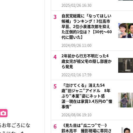
2025/02/26 16:30
自民党総裁に「なってほしい
候補」ランキング！3位高市
早苗、2位小泉進次郎を抑え
た圧倒的1位は？【30代〜60
代に聞いた】
2024/09/26 11:00
2年前から行方不明だった4
歳女児が祖父宅の隠し部屋か
ら発見
2022/02/16 17:59
「泣けてくる」消えた54
歳“旧ジャニ”アイドル 8年
ぶり“本業”姿にネット感
涙…現在は家賃3.4万円の“懐
事情”
2026/08/06 19:10
るお年ごろにな
《見た目は“瓜二つ”で…》
鈴木亮平 撮影現場に帯同さ