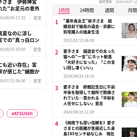
子さま 伊勢神宮
最終更新：2026/08/07 12
れた“お足元の意外
1時間
24時間
週間
月間
26/08/04 17:35
皇室
“最年長女王”彬子さま 結
婚目前で破局の過去…京都に
別宅購入の独身生活
真夏なのに涼し
宮での“真っ白ロン
2022/01/15 06:00
26/08/03 19:00
皇室
愛子さま 園遊会での太った
猫への“一言”にネット歓喜
「大好きになった」「この言
にも近い存在」宮
い回し凄くいい」
家が感じた“細胞か
2024/04/24 18:10
26/07/31 06:00
皇室
愛子さま 終戦記念日に午前
半休を取得して御所で黙祷さ
れていた…貫かれる「平和を
人任せにしない」意志
2024/08/20 11:00
ATSUSHI
《両陛下も厚い信頼を》愛子
さまとの距離が急接近した身
長185センチ幼なじみ 現在