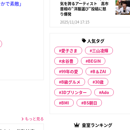
やかで素敵」
気を誇るアーティスト 高市
首相の“洋服選び”投稿に怒
り爆発
2025/11/24 17:15
人気タグ
愛子さま
三山凌輝
水谷豊
BEGIN
99年の愛
B＆ZAI
B級グルメ
30歳
3Dプリンター
Ado
BMI
BS朝日
もっと見る
皇室ランキング