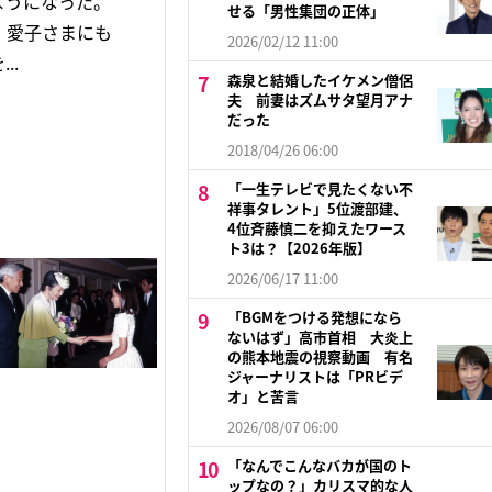
ようになった。
せる「男性集団の正体」
、愛子さまにも
2026/02/12 11:00
..
森泉と結婚したイケメン僧侶
夫 前妻はズムサタ望月アナ
だった
2018/04/26 06:00
「一生テレビで見たくない不
祥事タレント」5位渡部建、
4位斉藤慎二を抑えたワース
ト3は？【2026年版】
2026/06/17 11:00
「BGMをつける発想になら
ないはず」高市首相 大炎上
の熊本地震の視察動画 有名
ジャーナリストは「PRビデ
オ」と苦言
2026/08/07 06:00
「なんでこんなバカが国のト
ップなの？」カリスマ的な人