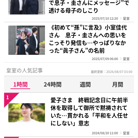
で息子・圭さんにメッセージ”で
透ける母子のしこり
2025/07/10 12:20
皇室
《初めて“孫”に言及》小室佳代
さん 息子・圭さんへの思いを
こっそり発信も…やっぱりなか
った“眞子さん”の名前
2025/07/09 06:00
皇室
皇室の人気記事
最終更新：2026/08/07 03:00
1時間
24時間
週間
月間
1
愛子さま 終戦記念日に午前半
休を取得して御所で黙祷されて
いた…貫かれる「平和を人任せ
にしない」意志
2024/08/20 11:00
皇室