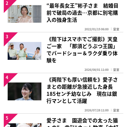
2
“最年長女王”彬子さま 結婚目
前で破局の過去…京都に別宅購
入の独身生活
2022/01/15 06:00
皇室
3
《陛下はスマホでご撮影》天皇
ご一家 「那須どうぶつ王国」
でバードショー＆ラクダ乗り体
験を
2026/08/01 11:00
皇室
4
《両陛下も厚い信頼を》愛子さ
まとの距離が急接近した身長
185センチ幼なじみ 現在は銀
行マンとして活躍
2026/07/28 11:00
皇室
5
愛子さま 園遊会での太った猫