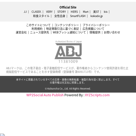
Official Site
JJ
CLASSY.
VERY
STORY
HERS
Mart
美ST
bis
和食スタイル
女性自身
SmartFLASH
kokode.jp
このサイトについて
コンテンツポリシー
プライバシーポリシー
利用規約
特定商取引法に基づく表記
広告掲載について
運営会社
ニュース提供先
WEBプッシュ通知について
情報提供
お問い合わせ
ABJマークは、この電子書店・電子書籍配信サービスが、著作権者からコンテンツ使用許諾を得た正
規版配信サービスであることを示す登録商標（登録番号 第6091713号）です。
本サイトに掲載されているすべての文章・画像の無断転載・複製行為を固く禁止します。すべて
の著作権は光文社に帰属します。
© Kobunsha Co., Ltd. All Rights Reserved.
WP2Social Auto Publish
Powered By :
XYZScripts.com