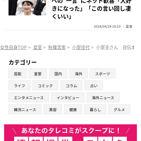
への“一言”にネット歓喜「大好
きになった」「この言い回し凄
くいい」
2024/04/24 18:10
皇室
女性自身TOP
>
皇室
>
秋篠宮家
>
小室佳代
>
小室圭さん 自伝本出
カテゴリー
芸能
皇室
国内
海外
スポーツ
ライフ
コミック
コラム
占い
エンタメニュース
インタビュー
海外ニュース
韓流ニュース
美容
健康
暮らし
グルメ