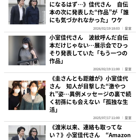
になるはず…》佳代さん 自伝
本の次に発表した“作品”が「誰
にも気づかれなかった」ワケ
2026/02/19 18:03
皇室
小室佳代さん 波紋呼んだ自伝
本だけじゃない…展示会でひっ
そり発表していた「もう一つの
作品」
2026/02/19 11:00
皇室
《圭さんとも距離が》小室佳代
さん 知人が目撃した“激やつ
れ”姿…異例メッセージの裏で続
く初孫にも会えない「孤独な生
活」
2025/07/17 11:00
皇室
《渡米以来、連絡も取ってな
い？》小室佳代さん “Amazon