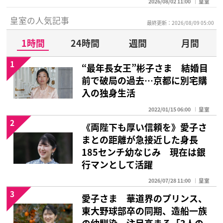
2026/08/02 11:00
皇室
皇室の人気記事
最終更新：2026/08/09 05:00
1時間
24時間
週間
月間
1
“最年長女王”彬子さま 結婚目
前で破局の過去…京都に別宅購
入の独身生活
2022/01/15 06:00
皇室
2
《両陛下も厚い信頼を》愛子さ
まとの距離が急接近した身長
185センチ幼なじみ 現在は銀
行マンとして活躍
2026/07/28 11:00
皇室
3
愛子さま 華道界のプリンス、
東大野球部卒の同期、造船一族