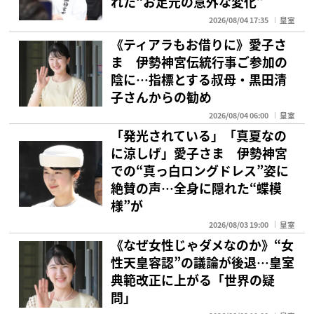
れた“お足元の意外な変化”
2026/08/04 17:35
皇室
《ティアラもお借りに》愛子さ
ま 伊勢神宮伝統行事ご参加の
陰に…指標とする叔母・黒田清
子さんからの勧め
2026/08/04 06:00
皇室
「発光されている」「真夏なの
に涼しげ」愛子さま 伊勢神宮
での“真っ白ロングドレス”姿に
絶賛の声…全身に隠れた“蝶模
様”が
2026/08/03 19:00
皇室
《なぜ女性じゃダメなのか》“女
性天皇容認”の議論が後退…皇室
典範改正に上がる「世界の疑
問」