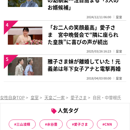
の幼馴染…注目高まる「3人の
お婿候補」
2024/12/11 06:00
皇室
4
「お二人の笑顔最高」愛子さ
ま 宮中晩餐会で“隣に座られ
た皇族”に喜びの声が続出
2025/03/26 16:23
皇室
5
雅子さま妹が離婚していた！元
義弟は年下女子アナと電撃再婚
2018/04/03 00:00
皇室
女性自身TOP
>
皇室
>
天皇ご一家
>
愛子さま
>
自民・中曽根氏「愛
人気タグ
三山凌輝
水谷豊
愛子さま
CNN