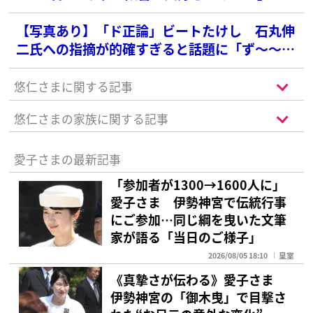
の言い回し凄くいい」
【写真あり】「ド正論」ビートたけし 石丸伸
二氏への指摘が的確すぎると話題に「ず〜〜っ
と石丸さんに思ってたのがまさにコレ」
悠仁さまに関する記事
悠仁さまの家族に関する記事
愛子さまの最新記事
「参加者が1300→1600人に」
愛子さま 伊勢神宮で伝統行事
にご参加…同じ綱を曳いた文筆
家が語る「当日のご様子」
2026/08/05 18:10
皇室
《真摯さが伝わる》愛子さま
伊勢神宮の「御木曳」で目撃さ