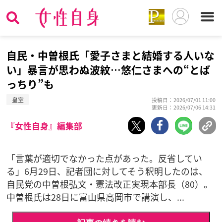
自民・中曽根氏「愛子さまと結婚する人いな
い」暴言が思わぬ波紋…悠仁さまへの“とば
っちり”も
皇室
投稿日：2026/07/01 11:00
更新日：2026/07/06 14:31
『女性自身』編集部
「言葉が適切でなかった点があった。反省してい
る」6月29日、記者団に対してそう釈明したのは、
自民党の中曽根弘文・憲法改正実現本部長（80）。
中曽根氏は28日に富山県高岡市で講演し、...