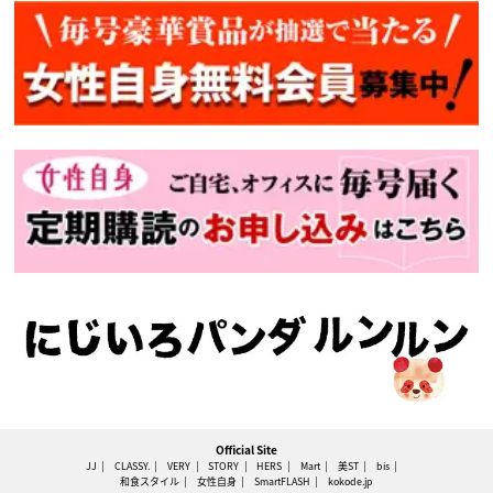
Official Site
JJ
CLASSY.
VERY
STORY
HERS
Mart
美ST
bis
和食スタイル
女性自身
SmartFLASH
kokode.jp