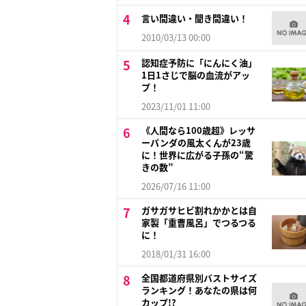
言い間違い・聞き間違い！
2010/03/13 00:00
認知症予防に「にんにく油」
1日1さじで脳の血流がアッ
プ！
2023/11/01 11:00
《人間なら100歳超》レッサ
ーパンダの風太くんが23歳
に！世界に広がる子孫の“驚
きの数”
2026/07/16 11:00
ガサガサヒビ割れかかとは自
家製「重曹風呂」でつるつる
に！
2018/01/31 16:00
全国都道府県別バストサイズ
ランキング！あなたの県は何
カップ!?