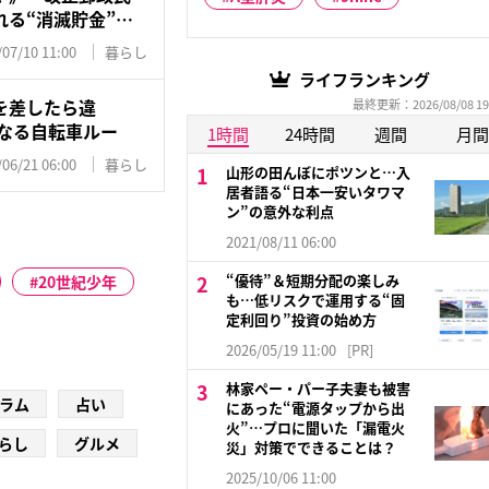
る“消滅貯金”…
/07/10 11:00
暮らし
ライフランキング
を差したら違
最終更新：2026/08/08 19
になる自転車ルー
1時間
24時間
週間
月間
/06/21 06:00
暮らし
山形の田んぼにポツンと…入
居者語る“日本一安いタワマ
ン”の意外な利点
2021/08/11 06:00
“優待”＆短期分配の楽しみ
20世紀少年
も…低リスクで運用する“固
定利回り”投資の始め方
2026/05/19 11:00
[PR]
林家ペー・パー子夫妻も被害
ラム
占い
にあった“電源タップから出
火”…プロに聞いた「漏電火
らし
グルメ
災」対策でできることは？
2025/10/06 11:00