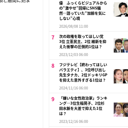
額と眉間に刻ま
優 ふっくらビジュアルから
の“激やせ”回帰にSNS騒
然…語っていた“加齢を気に
しない”心境
2026/08/08 11:00
次の政権を取ってほしい党
3位 立憲民主、2位 維新を抑
えた衝撃の圧倒的1位は？
2023/12/03 06:00
フジテレビ【終わってほしい
バラエティ】、3位呼び出し
先生タナカ、2位ドッキリGP
を抑えた意外すぎる1位は？
2024/11/16 06:00
「嫌いな女性政治家」ランキ
ング…3位生稲晃子、2位杉
田水脈を大差で抑えた1位
は？
2023/12/16 06:00