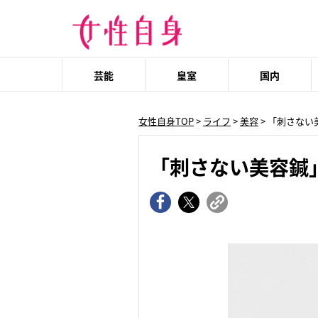
芸能
皇室
国内
女性自身TOP
>
ライフ
>
美容
> 「刺さな
「刺さない美容鍼