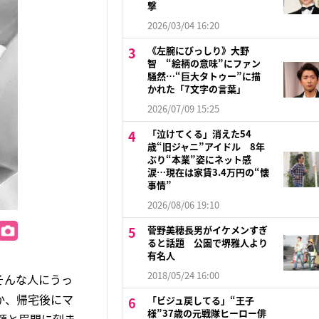
撃
2026/03/04 16:20
《左腕にびっしり》大野
智 “絵柄の意味”にファン
騒然…“巨大タトゥー”に描
かれた「7文字の言葉」
2026/07/09 15:25
「泣けてくる」消えた54
歳“旧ジャニ”アイドル 8年
ぶり“本業”姿にネット感
涙…現在は家賃3.4万円の“懐
事情”
2026/08/06 19:10
菅野美穂長男がイケメンすぎ
ると話題 公園で堺雅人より
有名人
2018/05/24 16:00
そんな人にうっ
か、帰宅後にマ
「ビジュ戻してる」“王子
様”37歳の元戦隊ヒーロー俳