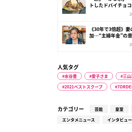
トしたドバイチョコ
な...
2
《30年で3倍超》
加…“主婦年金”の意
2
人気タグ
水谷豊
愛子さま
三山
2021ベストスクープ
7ORDE
カテゴリー
芸能
皇室
エンタメニュース
インタビュー