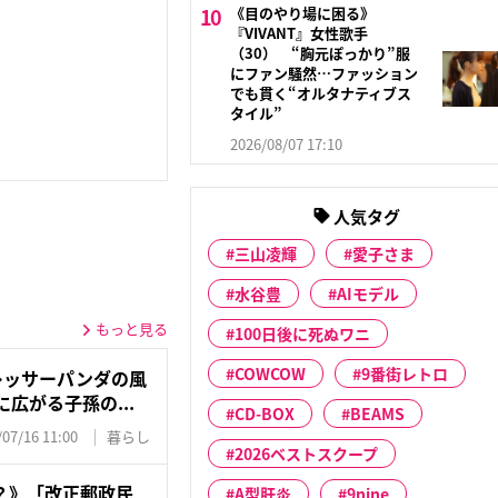
《目のやり場に困る》
『VIVANT』女性歌手
（30） “胸元ぽっかり”服
にファン騒然…ファッション
でも貫く“オルタナティブス
タイル”
2026/08/07 17:10
人気タグ
三山凌輝
愛子さま
水谷豊
AIモデル
もっと見る
100日後に死ぬワニ
COWCOW
9番街レトロ
レッサーパンダの風
広がる子孫の...
CD-BOX
BEAMS
/07/16 11:00
暮らし
2026ベストスクープ
？》「改正郵政民
A型肝炎
9nine