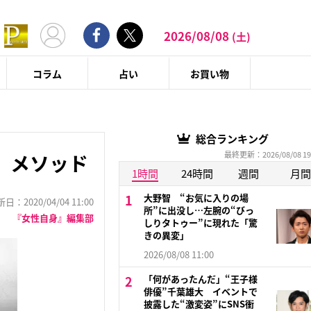
2026/08/08
(土)
コラム
占い
お買い物
総合ランキング
最終更新：2026/08/08 19
」メソッド
1時間
24時間
週間
月間
大野智 “お気に入りの場
：2020/04/04 11:00
所”に出没し…左腕の“びっ
『女性自身』編集部
しりタトゥー”に現れた「驚
きの異変」
2026/08/08 11:00
「何があったんだ」“王子様
俳優”千葉雄大 イベントで
披露した“激変姿”にSNS衝