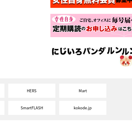
HERS
Mart
SmartFLASH
kokode.jp