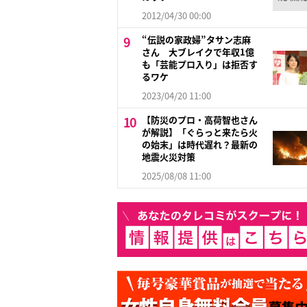
2012/04/30 00:00
“伝説の家政婦”タサン志麻
さん 大ブレイクで年収1億
も「芸能プロ入り」は拒否す
るワケ
2023/04/20 11:00
【防災のプロ・高荷智也さん
が解説】「ぐらっと来たら火
の始末」は時代遅れ？最新の
地震火災対策
2025/08/08 11:00