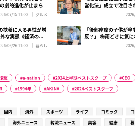
の劇的進化が止まら
営化法」成立で注目され
今...
026/07/15 11:00
グルメ
2026
妻の扶養に入る男性が増
「後部座席の子供が傘
外な実態《経済の...
反？」 梅雨どきに気
ル、警察...
026/06/26 11:00
暮らし
2026
凌輝
a-nation
2024上半期ベストスクープ
CEO
R
1994年
AKINA
2024ベストスクープ
国内
海外
スポーツ
ライフ
コミック
コ
海外ニュース
韓流ニュース
美容
健康
暮