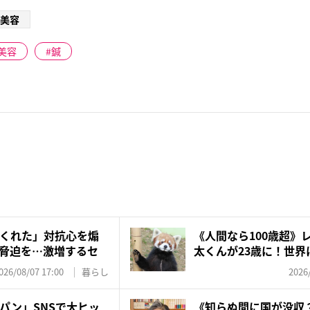
美容
美容
鍼
くれた」対抗心を煽
《人間なら100歳超》
脅迫を…激増するセ
太くんが23歳に！世界に
026/08/07 17:00
暮らし
2026
パン」SNSで大ヒッ
《知らぬ間に国が没収