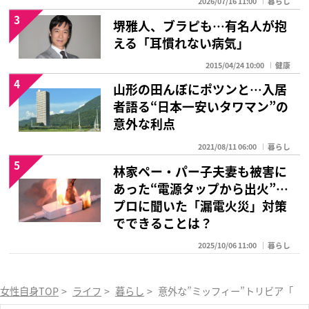
2026/07/16 11:00
暮らし
3
堺雅人、ブラピも…有名人が抱
える「耳慣れない病気」
2015/04/24 10:00
健康
4
山形の田んぼにポツンと…入居
者語る“日本一安いタワマン”の
意外な利点
2021/08/11 06:00
暮らし
5
林家ペー・パー子夫妻も被害に
あった“電源タップから出火”…
プロに聞いた「漏電火災」対策
でできることは？
2025/10/06 11:00
暮らし
女性自身TOP
>
ライフ
>
暮らし
>
意外な”ミッフィー”トリビア「な