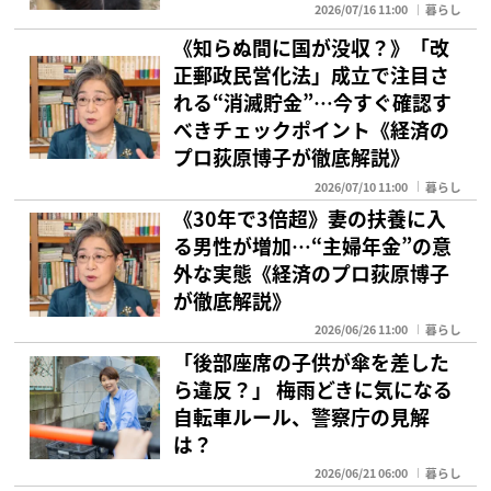
2026/07/16 11:00
暮らし
《知らぬ間に国が没収？》「改
正郵政民営化法」成立で注目さ
れる“消滅貯金”…今すぐ確認す
べきチェックポイント《経済の
プロ荻原博子が徹底解説》
2026/07/10 11:00
暮らし
《30年で3倍超》妻の扶養に入
る男性が増加…“主婦年金”の意
外な実態《経済のプロ荻原博子
が徹底解説》
2026/06/26 11:00
暮らし
「後部座席の子供が傘を差した
ら違反？」 梅雨どきに気になる
自転車ルール、警察庁の見解
は？
2026/06/21 06:00
暮らし