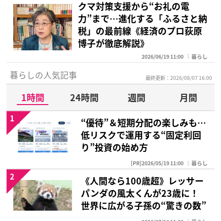
クマ対策支援から“お礼の電
力”まで…進化する「ふるさと納
税」の最前線《経済のプロ荻原
博子が徹底解説》
2026/06/19 11:00
暮らし
暮らしの人気記事
最終更新：2026/08/07 16:00
1時間
24時間
週間
月間
1
“優待”＆短期分配の楽しみも…
低リスクで運用する“固定利回
り”投資の始め方
[PR]2026/05/19 11:00
暮らし
2
《人間なら100歳超》レッサー
パンダの風太くんが23歳に！
世界に広がる子孫の“驚きの数”