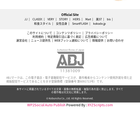
Official Site
JJ
CLASSY.
VERY
STORY
HERS
Mart
美ST
bis
和食スタイル
女性自身
SmartFLASH
kokode.jp
このサイトについて
コンテンツポリシー
プライバシーポリシー
利用規約
特定商取引法に基づく表記
広告掲載について
運営会社
ニュース提供先
WEBプッシュ通知について
情報提供
お問い合わせ
ABJマークは、この電子書店・電子書籍配信サービスが、著作権者からコンテンツ使用許諾を得た正
規版配信サービスであることを示す登録商標（登録番号 第6091713号）です。
本サイトに掲載されているすべての文章・画像の無断転載・複製行為を固く禁止します。すべて
の著作権は光文社に帰属します。
© Kobunsha Co., Ltd. All Rights Reserved.
WP2Social Auto Publish
Powered By :
XYZScripts.com