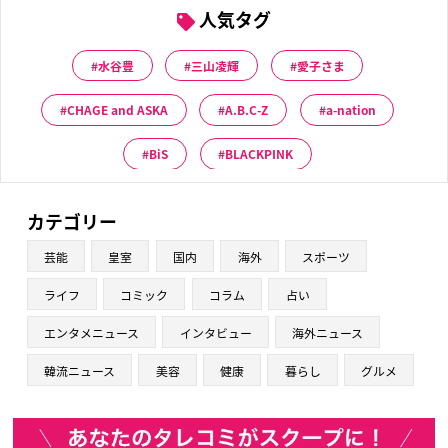
人気タグ
水谷豊
三山凌輝
愛子さま
CHAGE and ASKA
A.B.C-Z
a-nation
BiS
BLACKPINK
カテゴリー
芸能
皇室
国内
海外
スポーツ
ライフ
コミック
コラム
占い
エンタメニュース
インタビュー
海外ニュース
韓流ニュース
美容
健康
暮らし
グルメ