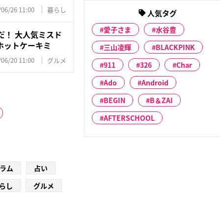
/06/26 11:00
暮らし
人気タグ
愛子さま
水谷豊
だ！ 大人気ミスド
ホットケーキミ
三山凌輝
BLACKPINK
/06/20 11:00
グルメ
911
326
Char
Ado
Android
BEGIN
B＆ZAI
AFTERSCHOOL
ラム
占い
らし
グルメ