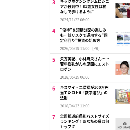
キックボクシングジムにシニ
アが殺到中！81歳女性は杖
なしで歩けるように
2024/11/22 06:00
“優待”＆短期分配の楽しみ
も…低リスクで運用する“固
定利回り”投資の始め方
2026/05/19 11:00
[PR]
矢方美紀、小林麻央さん……
若年性乳がんの原因にエスト
ロゲン
2018/05/19 06:00
キスマイ・二階堂が100万円
当てたロト6「数字選び」の
法則
2018/04/23 11:00
全国都道府県別バストサイズ
ランキング！あなたの県は何
カップ!?