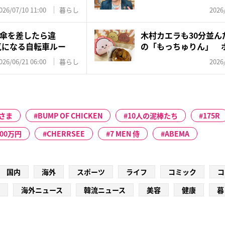
026/07/10 11:00
暮らし
2026
傘を差したら違
木村カエラも30分並ん
気になる自転車ルー
の「もっちゅりん」 
ッ...
026/06/21 06:00
暮らし
2026
さま
BUMP OF CHICKEN
10人の泥棒たち
175R
200万円
CHERRSEE
7 MEN 侍
ABEMA
国内
海外
スポーツ
ライフ
コミック
コ
海外ニュース
韓流ニュース
美容
健康
暮