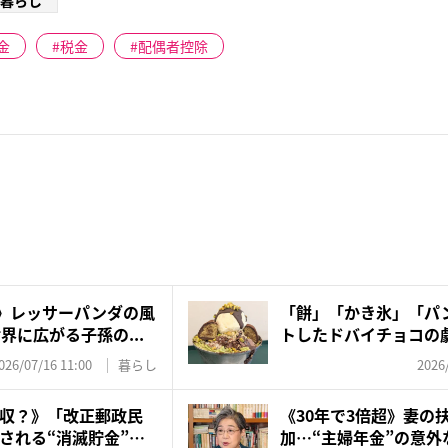
暮らし
金
税金
配偶者控除
超》レッサーパンダの風
「餅」「かき氷」「パン
界に広がる子孫の...
トしたドバイチョコの
な...
026/07/16 11:00
暮らし
2026
収？》「改正郵政民
《30年で3倍超》妻の
される“消滅貯金”…
加…“主婦年金”の意外な