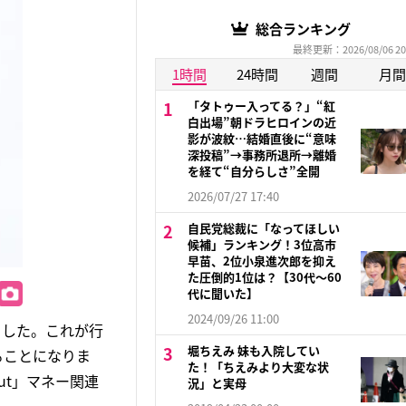
総合ランキング
最終更新：2026/08/06 20
1時間
24時間
週間
月間
「タトゥー入ってる？」“紅
白出場”朝ドラヒロインの近
影が波紋…結婚直後に“意味
深投稿”→事務所退所→離婚
を経て“自分らしさ”全開
2026/07/27 17:40
自民党総裁に「なってほしい
候補」ランキング！3位高市
早苗、2位小泉進次郎を抑え
た圧倒的1位は？【30代〜60
代に聞いた】
2024/09/26 11:00
ました。これが行
堀ちえみ 妹も入院してい
ることになりま
た！「ちえみより大変な状
ut」マネー関連
況」と実母