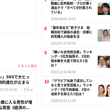
動画に批判殺到…プロが暴く
演出テク「すべてが計算され
ている」
2026/08/06 14:55
“最年長女王”彬子さま 結
婚目前で破局の過去…京都に
別宅購入の独身生活
2022/01/15 06:00
「嫌いな女性政治家」ランキ
ング…3位生稲晃子、2位杉
田水脈を大差で抑えた1位
は？
もっと見る
2023/12/16 06:00
」SNSで大ヒッ
「グラビア出身で成功してい
劇的進化が止まら
ると思う女性芸能人」ランキ
ング！3位今田美桜、2位小
/07/15 11:00
グルメ
池栄子を抑えた1位は？
2026/02/22 11:00
扶養に入る男性が増
実態《経済の...