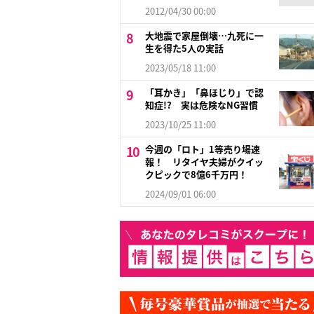
2012/04/30 00:00
大地震で家屋倒壊…九死に一
生を得た5人の実話
2023/05/18 11:00
「耳かき」「鼻ほじり」で認
知症!? 実は危険なNG習慣
2023/10/25 11:00
今週の「ロト」1等売り場速
報！ リタイヤ夫婦がクイッ
クピックで8億6千万円！
2024/09/01 06:00