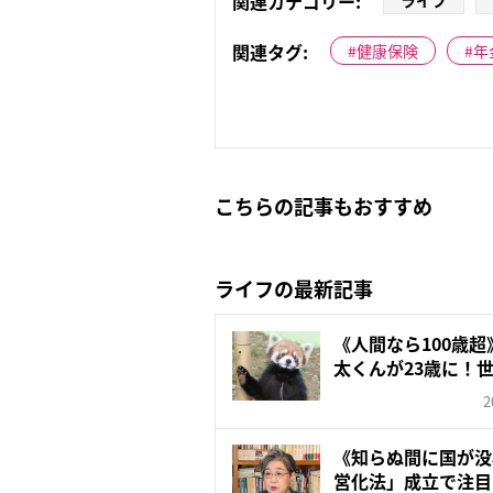
関連カテゴリー:
ライフ
関連タグ:
健康保険
年
こちらの記事もおすすめ
ライフの最新記事
《人間なら100歳
太くんが23歳に！世
2
《知らぬ間に国が没
営化法」成立で注目