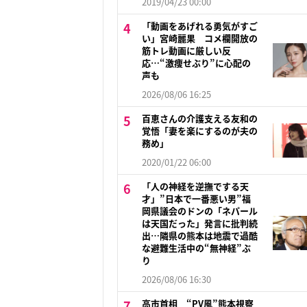
2019/04/23 00:00
「動画をあげれる勇気がすご
い」宮崎麗果 コメ欄開放の
筋トレ動画に厳しい反
応…“激痩せぶり”に心配の
声も
2026/08/06 16:25
百恵さんの介護支える友和の
覚悟「妻を楽にするのが夫の
務め」
2020/01/22 06:00
「人の神経を逆撫でする天
才」”日本で一番悪い男”福
岡県議会のドンの「ネパール
は天国だった」発言に批判続
出…隣県の熊本は地震で過酷
な避難生活中の“無神経”ぶ
り
2026/08/06 16:30
高市首相 “PV風”熊本視察