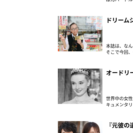
えた松坂桃李
ーの映画化で
ドリーム
本誌は、なん
そこで今回、
街道」の売り
かけてみては
オードリ
世界中の女性
キュメンタリ
ショーン・ヘ
いて語っても
『元彼の