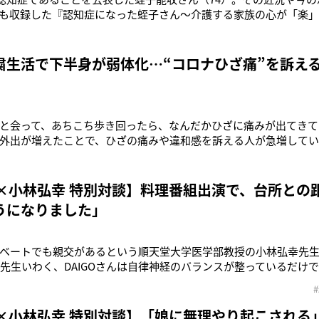
”も収録した『認知症になった蛭子さん～介護する家族の心が「楽
0円）も発売中の蛭子が、本誌読者からの相談に応える！ 【Q】「商
いましたが、営業職にまわされて……。ノルマを達成するのが難
粛生活で下半身が弱体化…“コロナひざ痛”を訴え
と会って、あちこち歩き回ったら、なんだかひざに痛みが出てきて
外出が増えたことで、ひざの痛みや違和感を訴える人が急増してい
名したのは、京都大学医学研究科の青山朋樹教授だ。 「自宅に閉
していた結果、ひざ関節の筋肉が固まり、可動域が狭くなっている
GO×小林弘幸 特別対談】料理番組出演で、台所との
うになりました」
ベートでも親交があるという順天堂大学医学部教授の小林弘幸先生（6
林先生いわく、DAIGOさんは自律神経のバランスが整っているだけ
、見る側の自律神経まで整うのだとか。 今回、小林先生にDAIG
秘訣に迫ってもらったーー。 小林：『DAIGO
GO×小林弘幸 特別対談】「娘に無理やり起こされる