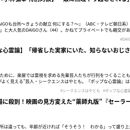
AIGOも台所～きょうの献立 何にする？～』（ABC・テレビ朝日系
」と大人気のDAIGOさん（44）。かねてプライベートでも親交が
小林弘幸先生（61）いわく、DAIGOさんのしゃべり方が“自律神経
#DAI
ますーー！ ■今のミュージシャンは、健康第一の人が多い！ &n
な心霊論】「帰省した実家にいた、知らないおじ
ために、楽屋では霊視を求める先輩芸人たちが行列をつくること
がよく見える”芸人・シークエンスはやとも。『ポップな心霊論』
や霊現象などを紹介していくコラム連載！ 【久しぶりの帰省で父
#シークエンスはやとも
#ポップな心霊
れは、僕の友達の会社で働く女性から聞いた話です。 &n
場に殺到！映画の見方変えた“薬師丸版”『セーラ
所は違っても、年齢が近ければ「そうそう！ わかる」って盛り上