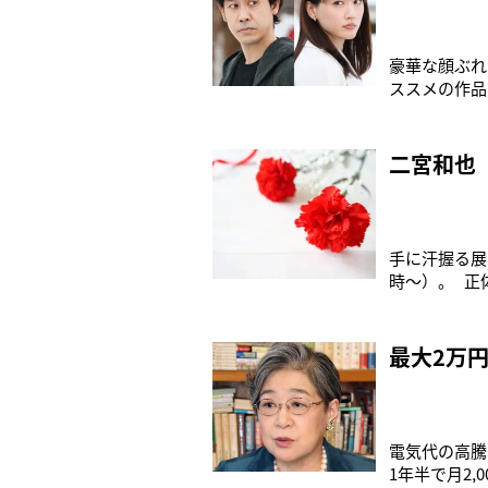
豪華な顔ぶれ
ススメの作品
タッグを組ん
入る作品も多
二宮和也
手に汗握る展
時〜）。 正
と、劇中の緊
「撮影の合間
最大2万
電気代の高騰が
1年半で月2