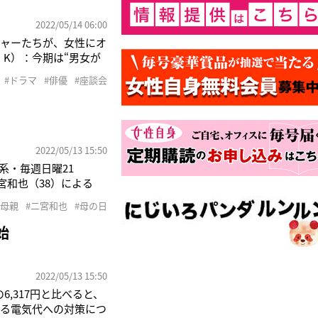
2022/05/14 06:00
チャーたちが、女性にオ
、K）：今期は“男女が
3話で解決して新章に
#ドラマ
#俳優
#座談会
2022/05/13 15:50
系・毎週日曜21
和也（38）による
上がっているという。
#母親
#二宮和也
#母の日
るん
始
2022/05/13 15:50
6,317円と比べると、
する電気代への対策につ