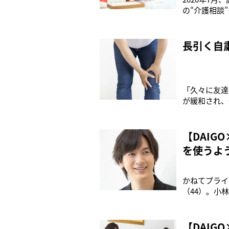
の“介護相談
定価1,32
職を希望して
長引く自
「久々に友達
が緩和され、
ナひざ”と命
で長時間過ご
【DAI
を使うよ
かねてプライ
（44）。小
ているだけで
整えるための
【DAI