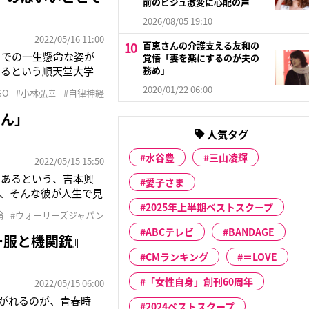
前のビジュ激変に心配の声
2026/08/05 19:10
2022/05/16 11:00
百恵さんの介護支える友和の
）での一生懸命な姿が
覚悟「妻を楽にするのが夫の
あるという順天堂大学
務め」
によい”のだそう。健康
2020/01/22 06:00
GO
#小林弘幸
#自律神経
さん」
人気タグ
水谷豊
三山凌輝
2022/05/15 15:50
もあるという、吉本興
愛子さま
は、そんな彼が人生で見
と再会できたと思った
2025年上半期ベストスクープ
論
#ウォーリーズジャパン
ABCテレビ
BANDAGE
ー服と機関銃』
CMランキング
＝LOVE
「女性自身」創刊60周年
2022/05/15 06:00
がれるのが、青春時
2024ベストスクープ