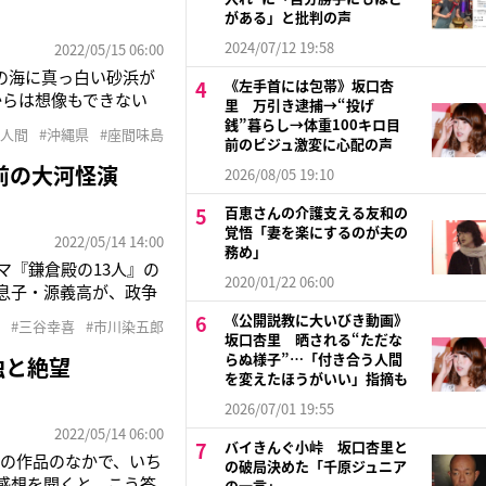
がある」と批判の声
2024/07/12 19:58
2022/05/15 06:00
の海に真っ白い砂浜が
《左手首には包帯》坂口杏
からは想像もできない
里 万引き逮捕→“投げ
石”とされた沖縄。そ
銭”暮らし→体重100キロ目
ズ人間
#沖縄県
#座間味島
囲約24kmの小さな
前のビジュ激変に心配の声
前の大河怪演
2026/08/05 19:10
百恵さんの介護支える友和の
覚悟「妻を楽にするのが夫の
2022/05/14 14:00
務め」
マ『鎌倉殿の13人』の
2020/01/22 06:00
の息子・源義高が、政争
したが、視聴者に“薄幸
《公開説教に大いびき動画》
#三谷幸喜
#市川染五郎
坂口杏里 晒される“ただな
らぬ様子”…「付き合う人間
独と絶望
を変えたほうがいい」指摘も
2026/07/01 19:55
2022/05/14 06:00
バイきんぐ小峠 坂口杏里と
の作品のなかで、いち
の破局決めた「千原ジュニア
感想を聞くと、こう答
の一言」