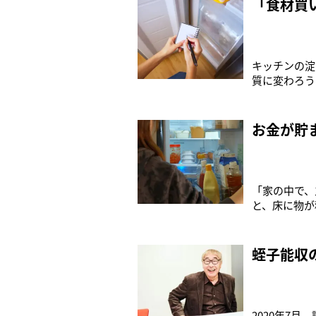
「食材買
キッチンの淀
質に変わろう
の女性のお金
める割合は大
お金が貯
「家の中で、
と、床に物が
いえない家庭
の悩みを解決
に
蛭子能収
2020年7