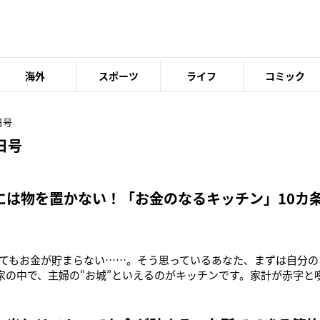
海外
スポーツ
ライフ
コミック
日号
日号
には物を置かない！「お金のなるキッチン」10カ
てもお金が貯まらない……。そう思っているあなた、まずは自分の
家の中で、主婦の“お城”といえるのがキッチンです。家計が赤字と
床に物が積まれ、流しの中に使った食器がそのまま置かれていたり
ない家庭がほとんどなんです」 こう話すのは、マネーコンサル