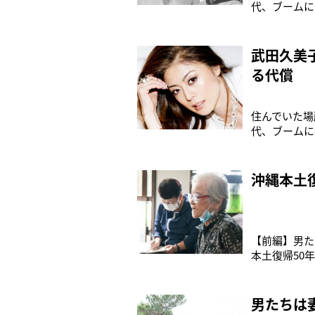
代、ブームに
ー。 ■映画
子さんが機関
武田久美
る代償
住んでいた場
代、ブームに
ょうーー。 
さんを見て、
沖縄本土
【前編】男た
本土復帰50
悲惨な最期を
心に大きな傷
男たちは