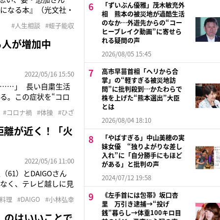
「ずいぶん優雅」茂木敏充外
」になる本』（光文社・
相 熊本の被災地が過酷生活
品企画や宣伝などの企画
のなか…外遊先からの“コー
#人生相談
#蛭子能収
しいし、人と話を
ヒーブレイク動画”に寄せら
れる疑問の声
る人が増加中
2026/08/05 15:45
高市早苗首相「ヘリから合
2022/05/16 15:50
掌」の“軽すぎる被災地訪
……」 長い自粛生活
問”に批判殺到…かたわらで
る。この症状を“コロ
株を上げた“熊本選出”大臣
じこもり、座った状態
とは
#コロナ禍
#体操
#ひざ
2026/08/04 18:10
距離が近く！「火
「やばすぎる」中山美穂の実
妹女優 “独りよがりな差し
入れ”に「自分勝手にもほど
2022/05/16 11:00
がある」と批判の声
1）とDAIGOさん
2024/07/12 19:58
でなく、テレビ越しに見
Oさんが持つ自律神経を
《左手首には包帯》坂口杏
#料理
#DAIGO
#小林弘幸
里 万引き逮捕→“投げ
銭”暮らし→体重100キロ目
」のはいいことで