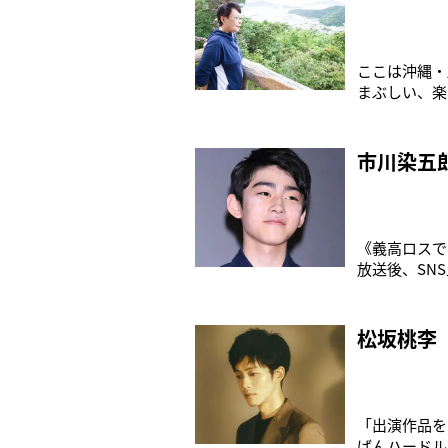
ここは沖縄・
まぶしい、楽
凄惨な光景が
の沖縄で、真
市川染五
《義高ロスで
放送後、SN
に巻き込まれ
の美少年”と
松坂桃李
「出演作品を
ばんハードル