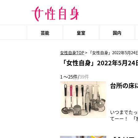
芸能
皇室
国内
女性自身TOP
>
「女性自身」2022年5月24
「女性自身」2022年5月24
1 ～25件/
39件
台所の床
いつまでたっ
てーー！ 「
拝見すると、
空間とはいえ