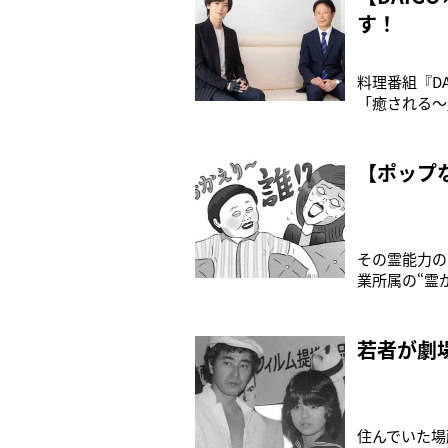
す！
料理番組『D
「癒される～
医学部教授の
の秘訣を探り
【ポップ
その霊能力の
業所属の“霊
てきた霊たち
ら……】 こ
若者が劇
住んでいた場