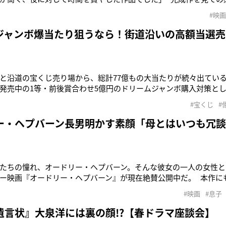
（33）。 最新作『流浪の月』（5月13日公開）は’20年に本屋大
#映画
、女児誘拐事件の“被害者”と“加害者”のその後を描く
ジャンボ爆当たり狙うなら！街道沿いの高額当選売
と沿道の宝くじ売り場から、総計77億もの大当たりが続々出てい
発売中の1等・前後賞合わせ5億円のドリームジャンボ購入対策とし
場に注目し、直撃取材をしてみた。ドリームジャンボを買うなら
#宝くじ
#
ーー。 【甲州街道】（東京都） 最初に紹介するのは、東京
ー・ヘプバーン長男明かす素顔「母とはいつも冗
たちの憧れ、オードリー・ヘプバーン。そんな彼女の一人の女性と
ー映画『オードリー・ヘプバーン』が現在絶賛公開中だ。 本作に
プバーン・ファーラーさん（61）に、息子たちしか知らない母親
#映画
#息子
らったーー。 歴史に残る名女優であり、唯一無二のファッショ
遺言状』大泉洋には裏の顔!?【春ドラマ座談会】