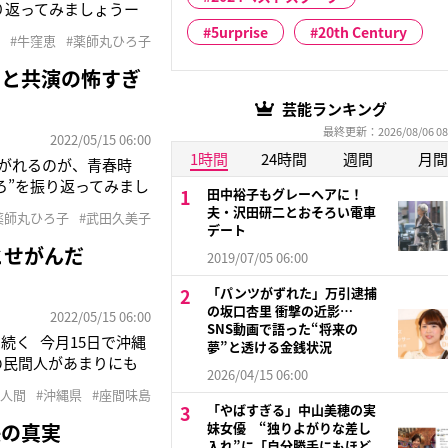
り返ってみましょうー
81年）の、薬師丸ひろ
5urprise
20th Century
#牛窪恵
#薬師丸ひろ子
チと共演の怖すぎ
芸能ランキング
最終更新：2026/08/06 08
2022/05/15 06:00
1時間
24時間
週間
月間
がれるのが、青春時
ろ”を振り返ってみまし
田中裕子もグレーヘアに！
1。でも、薬師丸ひろ子
夫・沢田研二とおそろい電車
薬師丸ひろ子
#武田久美子
ました」 &
デート
とせがんだ
2019/07/05 06:00
「パンツがずれた」万引逮捕
の坂口杏里 衝撃の近影…
2022/05/15 06:00
SNS動画で語った“将来の
続く 今月15日で沖縄
夢”と透ける金銭状況
の民間人があまりにも
2026/04/15 06:00
さん（72）の家族も
ズ人間
#沖縄県
#座間味島
「やばすぎる」中山美穂の実
決の真実
妹女優 “独りよがりな差し
入れ”に「自分勝手にもほど