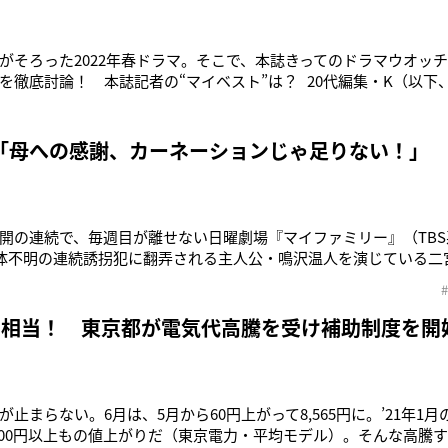
がそろった2022年春ドラマ。そこで、本誌きってのドラマウオッ
を徹底討論！ 本誌記者の“マイベスト”は？ 20代編集・K（以下
で事件に挑む”謎解きものが目立ちますね。また、大きな事件が2〜
いです。 30代記者・S（以下、S）：『元彼の遺
「母への感謝、カーネーションじゃ足りない！」
開の連続で、毎週目が離せない日曜劇場『マイファミリー』（TBS
体不明の連続誘拐犯に翻弄される主人公・鳴沢温人を演じている二宮
迫感溢れる雰囲気とは裏腹に、現場はいつも和気あいあいと盛り
に、共演者の方々とたわいもない話をするのがリフレッシュにな
円相当！ 東京都が電気代高騰を受け補助制度を開
止まらない。6月は、5月から60円上がって8,565円に。’21年1月の
,000円以上もの値上がりだ（東京電力・平均モデル）。そんな高騰