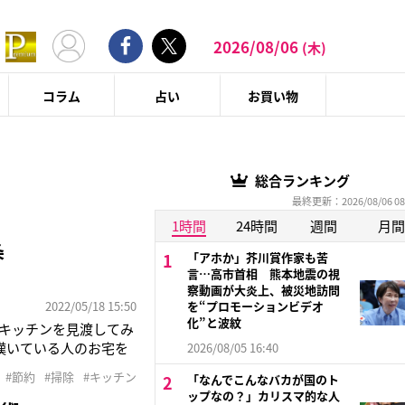
2026/08/06
(木)
コラム
占い
お買い物
総合ランキング
最終更新：2026/08/06 08
1時間
24時間
週間
月間
条
「アホか」芥川賞作家も苦
言…高市首相 熊本地震の視
察動画が大炎上、被災地訪問
2022/05/18 15:50
を“プロモーションビデオ
化”と波紋
キッチンを見渡してみ
嘆いている人のお宅を
2026/08/05 16:40
、とても居心地のよい
#節約
#掃除
#キッチン
「なんでこんなバカが国のト
ップなの？」カリスマ的な人