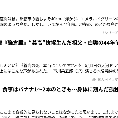
座間味島。那覇市の西およそ40kmに浮かぶ、エメラルドグリーン
園のような島だ。しかし、いまから77年前。現在の、のどかな島
、ここに広がっていた。 太平洋戦争末期、日本の本土防衛の“捨て
#シリー
っ先に大きな被害を受けたのが座間味島だった。米軍が上陸すると周
郎『鎌倉殿』“義高”抜擢生んだ祖父・白鸚の44年
しんどい》《義高の死、本当に辛いですね…》 5月1日の大河ドラ
S上にはこんな声があふれた。 市川染五郎（17）演じる木曽義仲
12歳にして悲劇的な死を遂げたのだ。 「わずか5話のみの出演で
#NHK大河ドラマ
いう強い印象を残しまし
 食事はバナナ1〜2本のときも…身体に刻んだ孤
ここまで客観的に見られないことはなかったと思います。これまで
が高く、役に対して時間を費やした作品でした」 完成作を見ての