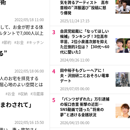
約術
気を誇るアーティスト 高市
首相の“洋服選び”投稿に怒
り爆発
2022/05/18 11:00
2025/11/24 17:15
して、お金が貯まる体
自民党総裁に「なってほしい
ントで7,000人以上
候補」ランキング！3位高市
約のなかで、食費の占
早苗、2位小泉進次郎を抑え
#節約
#お金
#キッチン
た圧倒的1位は？【30代〜60
る”
代に聞いた】
2024/09/26 11:00
田中裕子もグレーヘアに！
2022/05/18 06:00
夫・沢田研二とおそろい電車
る人のお宅を拝見する
デート
居心地のよい空間とは
2019/07/05 06:00
00人以上の女性のお金
#お金
#収納
#冷蔵庫
る市居さんは次のよう
「パンツがずれた」万引逮捕
まわされて」
の坂口杏里 衝撃の近影…
SNS動画で語った“将来の
夢”と透ける金銭状況
2022/05/16 15:50
2026/04/15 06:00
の思い、妻・悠加さん