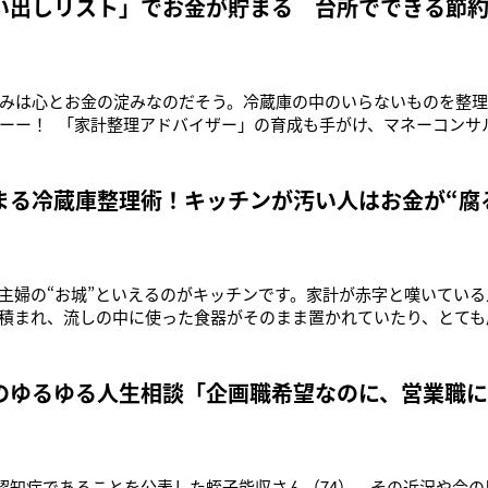
い出しリスト」でお金が貯まる 台所でできる節
みは心とお金の淀みなのだそう。冷蔵庫の中のいらないものを整理
ーー！ 「家計整理アドバイザー」の育成も手がけ、マネーコンサルタ
の悩みを解決してきた市居愛さんは次のように語る。 「家計の節
きいもの。キッチンが乱れていると、料理をする意欲が失せ
まる冷蔵庫整理術！キッチンが汚い人はお金が“腐
主婦の“お城”といえるのがキッチンです。家計が赤字と嘆いてい
積まれ、流しの中に使った食器がそのまま置かれていたり、とても
がほとんどなんです」 こう話すのは、マネーコンサルタントで7,0
してきた市居愛さん。「家計整理アドバイザー」の育成も手がけ
のゆるゆる人生相談「企画職希望なのに、営業職に
月、認知症であることを公表した蛭子能収さん（74）。その近況や今