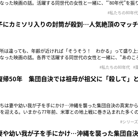
なった映画の話。活躍する同世代の女性と一緒に、“’80年代”を振
が友達と“遊び”に行く選択肢に 「映画『セーラー服と機関銃』（’
#私たちの80年代
銃を撃ちまくる象徴的なシーンでは、映像がスローモーシ
子にカミソリ入りの封筒が殺到…人気絶頂のマッ
所は違っても、年齢が近ければ「そうそう！ わかる」って盛り上
なった映画の話。各界で活躍する同世代の女性と一緒に、“あのこ
「『セーラー服と機関銃』（’81年）が公開されたころは、まだ中
#私たちの80年代
#
“映画女優さんって素敵だな”と、ほのかな憧れを子どもながらに抱き
復帰50年 集団自決では祖母が祖父に「殺して」
ちは妻や幼い我が子を手にかけ…沖縄を襲った集団自決の真実から
年を迎える。いまから77年前、米軍との地上戦に巻き込まれた多く
遂げた。ジャーナリスト、それに女性史の研究家である、宮城晴美
#シリー
を負った。 その犠牲の上にいまがあるが「沖縄にはまだ戦後
妻や幼い我が子を手にかけ…沖縄を襲った集団自